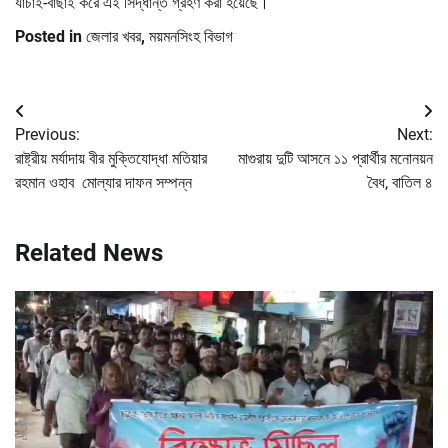
যাচাই-বাছাই করে এই সিদ্ধান্ত গ্রহণ করা হয়েছে।
Posted in
জেলার খবর
,
ময়মনসিংহ বিভাগ
Post
Previous:
Next:
navigation
রাষ্ট্রীয় মর্যাদায় বীর মুক্তিযোদ্ধা মতিয়ার
মাগুরায় দুটি আসনে ১১ প্রার্থীর মনোনয়ন
রহমান ওহাব মোল্যার দাফন সম্পন্ন
বৈধ, বাতিল ৪
Related News