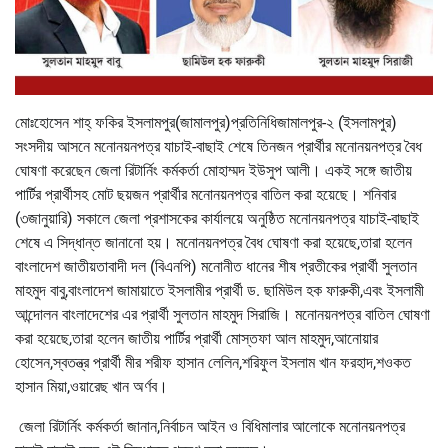
মোঃহোসেন শাহ্ ফকির ইসলামপুর(জামালপুর)প্রতিনিধিজামালপুর-২ (ইসলামপুর)
সংসদীয় আসনে মনোনয়নপত্র যাচাই-বাছাই শেষে তিনজন প্রার্থীর মনোনয়নপত্র বৈধ
ঘোষণা করেছেন জেলা রিটার্নিং কর্মকর্তা মোহাম্মদ ইউসুপ আলী। একই সঙ্গে জাতীয়
পার্টির প্রার্থীসহ মোট ছয়জন প্রার্থীর মনোনয়নপত্র বাতিল করা হয়েছে। শনিবার
(৩জানুয়ারি) সকালে জেলা প্রশাসকের কার্যালয়ে অনুষ্ঠিত মনোনয়নপত্র যাচাই-বাছাই
শেষে এ সিদ্ধান্ত জানানো হয়। মনোনয়নপত্র বৈধ ঘোষণা করা হয়েছে,তারা হলেন
বাংলাদেশ জাতীয়তাবাদী দল (বিএনপি) মনোনীত ধানের শীষ প্রতীকের প্রার্থী সুলতান
মাহমুদ বাবু,বাংলাদেশ জামায়াতে ইসলামীর প্রার্থী ড. ছামিউল হক ফারুকী,এবং ইসলামী
আন্দোলন বাংলাদেশের এর প্রার্থী সুলতান মাহমুদ সিরাজি। মনোনয়নপত্র বাতিল ঘোষণা
করা হয়েছে,তারা হলেন জাতীয় পার্টির প্রার্থী মোস্তফা আল মাহমুদ,আনোয়ার
হোসেন,স্বতন্ত্র প্রার্থী মীর শরীফ হাসান লেলিন,শরিফুল ইসলাম খান ফরহাদ,শওকত
হাসান মিয়া,ওয়ারেছ খান অর্ণব।
জেলা রিটার্নিং কর্মকর্তা জানান,নির্বাচন আইন ও বিধিমালার আলোকে মনোনয়নপত্র