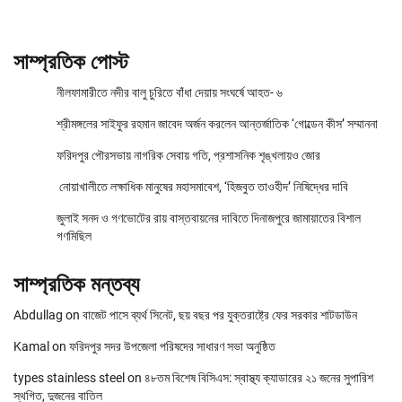
সাম্প্রতিক পোস্ট
নীলফামারীতে নদীর বালু চুরিতে বাঁধা দেয়ায় সংঘর্ষে আহত- ৬
শ্রীমঙ্গলের সাইফুর রহমান জাবেদ অর্জন করলেন আন্তর্জাতিক ‘গোল্ডেন কীস’ সম্মাননা
ফরিদপুর পৌরসভায় নাগরিক সেবায় গতি, প্রশাসনিক শৃঙ্খলায়ও জোর
নোয়াখালীতে লক্ষাধিক মানুষের মহাসমাবেশ, ‘হিজবুত তাওহীদ’ নিষিদ্ধের দাবি
জুলাই সনদ ও গণভোটের রায় বাস্তবায়নের দাবিতে দিনাজপুরে জামায়াতের বিশাল
গণমিছিল
সাম্প্রতিক মন্তব্য
Abdullag
on
বাজেট পাসে ব্যর্থ সিনেট, ছয় বছর পর যুক্তরাষ্ট্রে ফের সরকার শাটডাউন
Kamal
on
ফরিদপুর সদর উপজেলা পরিষদের সাধারণ সভা অনুষ্ঠিত
types stainless steel
on
৪৮তম বিশেষ বিসিএস: স্বাস্থ্য ক্যাডারের ২১ জনের সুপারিশ
স্থগিত, দুজনের বাতিল