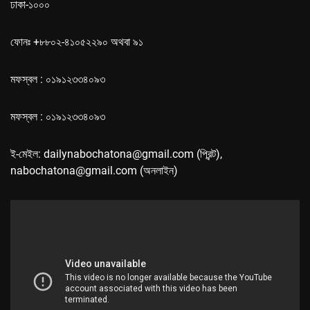
ঢাকা-১০০০
ফোনঃ +৮৮০২-৪১০৫২২৯০ অথবা ৯১
মফস্বল : ০১৯১২৩৩৪০৯৩
মফস্বল : ০১৯১২৩৩৪০৯৩
ই-মেইল: dailynabochatona@gmail.com (প্রিন্ট),
nabochatona@gmail.com (অনলাইন)