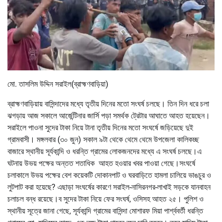
মো. তাসলিম উদ্দিন সরাইল(ব্রাহ্মণবাড়িয়া)
ব্রাহ্মণবাড়িয়ায় বাসিন্দাদের মধ্যে তৃতীয় দিনের মতো সংঘর্ষ চলছে। তিন দিন ধরে চলা
ঝগড়ায় আজ সকালে আর্জেন্টিনার জার্সি পড়া সমর্থক ট্রেটার আঘাতে আহত হয়েছেন।
সরাইলে পাওনা সুদের টাকা নিয়ে টানা তৃতীয় দিনের মতো সংঘর্ষে জড়িয়েছে দুই
গ্রামবাসী। মঙ্গলবার (৩০ জুন) সকাল ৯টা থেকে থেমে থেমে উপজেলা কালিকচ্ছ
বাজারে স্থানীয় সূর্যকান্দি ও ধরন্তি গ্রামের লোকজনদের মধ্যে এ সংঘর্ষ চলছে।এ
ঘটনায় উভয় পক্ষের অন্তত শতাধিক আহত হওয়ার খবর পাওয়া গেছে।সংঘর্ষে
চলাকালে উভয় পক্ষের বেশ কয়েকটি দোকানপাট ও ঘরবাড়িতে হামলা চালিয়ে ভাঙচুর ও
লুটপাট করা হয়েছে? এছাড়া সংঘর্ষের কারণে সরাইল-নাসিরনগর-লাখাই সড়কে যানবাহন
চলাচল বন্ধ রয়েছে।ব সুদের টাকা নিয়ে ফের সংঘর্ষ, ওসিসহ আহত ২৫। পুলিশ ও
স্থানীয় সূত্রে জানা গেছে, সূর্যকান্দি গ্রামের বাসিন্দা মোশারফ মিয়া পার্শ্ববর্তী ধরন্তি