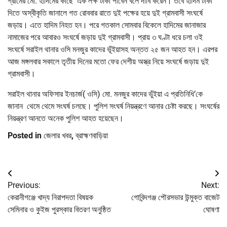
গ্রামের মো. হাদিমের কাছে এক লক্ষ টাকা পাবেন বলে দাবি করেন। তবে হাদিম টাকা
দিতে অস্বীকৃতি জানালে গত রোববার রাতে দুই পক্ষের হয়ে দুই গ্রামবাসী সংঘর্ষে
জড়ায়। এতে হাদিম নিহত হন। পরে গতকাল সোমবার বিকেলে হাদিমের জানাজার
নামাজের পরে আবারও সংঘর্ষে জড়ায় দুই গ্রামবাসী। প্রায় ৩ ঘণ্টা ধরে চলা ওই
সংঘর্ষে সরাইল থানার ওসি মনজুর কাদের ভূঁইয়াসহ অন্তত ২৫ জন আহত হন। এরপর
আজ মঙ্গলবার সকালে তৃতীয় দিনের মতো ফের দেশীয় অস্ত্র নিয়ে সংঘর্ষে জড়ায় দুই
গ্রামবাসী।
সরাইল থানার অফিসার ইনচার্জ( ওসি) মো. মনজুর কাদের ভুঁইয়া এ প্রতিনিধি’কে
জানান থেমে থেমে সংঘর্ষ চলছে। পুলিশ সংঘর্ষ নিয়ন্ত্রণে আনার চেষ্টা করছে। সংঘর্ষের
নিয়ন্ত্রণ আনতে অনেক পুলিশ আহত হয়েছেন।
Posted in
জেলার খবর
,
ব্রাহ্মণবাড়িয়া
Post
Previous:
Next:
navigation
কেরানীগঞ্জে খাদ্য নিরাপদতা বিষয়ক
গোবিন্দগঞ্জ পৌরসভার উন্মুক্ত বাজেট
সেমিনার ও কুইজ পুরস্কার বিতরণ অনুষ্ঠিত
ঘোষণা