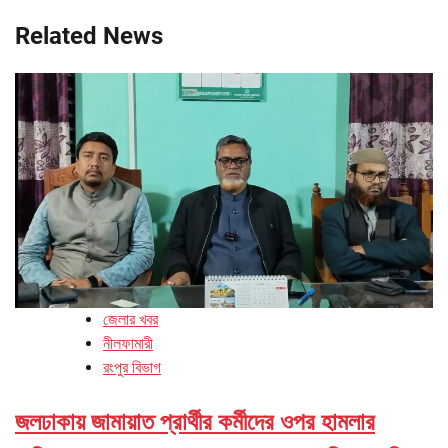
Related News
জেলার খবর
নীলফামারী
রংপুর বিভাগ
জলঢাকায় জামায়াত প্রার্থীর কর্মীদের ওপর হামলার