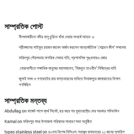
সাম্প্রতিক পোস্ট
নীলফামারীতে নদীর বালু চুরিতে বাঁধা দেয়ায় সংঘর্ষে আহত- ৬
শ্রীমঙ্গলের সাইফুর রহমান জাবেদ অর্জন করলেন আন্তর্জাতিক ‘গোল্ডেন কীস’ সম্মাননা
ফরিদপুর পৌরসভায় নাগরিক সেবায় গতি, প্রশাসনিক শৃঙ্খলায়ও জোর
নোয়াখালীতে লক্ষাধিক মানুষের মহাসমাবেশ, ‘হিজবুত তাওহীদ’ নিষিদ্ধের দাবি
জুলাই সনদ ও গণভোটের রায় বাস্তবায়নের দাবিতে দিনাজপুরে জামায়াতের বিশাল
গণমিছিল
সাম্প্রতিক মন্তব্য
Abdullag
on
বাজেট পাসে ব্যর্থ সিনেট, ছয় বছর পর যুক্তরাষ্ট্রে ফের সরকার শাটডাউন
Kamal
on
ফরিদপুর সদর উপজেলা পরিষদের সাধারণ সভা অনুষ্ঠিত
types stainless steel
on
৪৮তম বিশেষ বিসিএস: স্বাস্থ্য ক্যাডারের ২১ জনের সুপারিশ