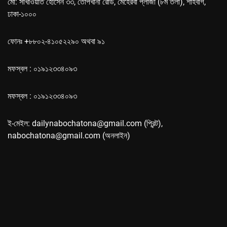
মো: সাখাওয়াত হোসেন ৩৩, তোপখানা রোড, মেহেরবা প্লাজা (৮ম তলা), শাহবাগ,
ঢাকা-১০০০
ফোনঃ +৮৮০২-৪১০৫২২৯০ অথবা ৯১
মফস্বল : ০১৯১২৩৩৪০৯৩
মফস্বল : ০১৯১২৩৩৪০৯৩
ই-মেইল: dailynabochatona@gmail.com (প্রিন্ট),
nabochatona@gmail.com (অনলাইন)