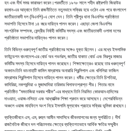
হন এবং দীর্ঘ সময় কারাবরণ করেন।পরবর্তীতে ১৯৭৮ সালে শহীদ রাষ্ট্রপতি জিয়াউর
রহমান-এর আহ্বানে তিনি রাজনীতিতে নতুনভাবে সক্রিয় হয়ে ওঠেন এবং পরে বাংলাদেশ
জাতীয়তাবাদী দল (বিএনপি)-এ যোগ দেন। তিনি শ্রীপুর থানা বিএনপির প্রতিষ্ঠাতা
সভাপতি হিসেবে টানা ১৪ বছর দায়িত্ব পালন করেন। এছাড়া জেলা বিএনপির
সাংগঠনিক সম্পাদক, কেন্দ্রীয় নির্বাহী কমিটির সদস্য এবং জাতীয়তাবাদী ওলামা দলের
প্রতিষ্ঠাতা সভাপতির দায়িত্বও পালন করেন।
তিনি বিভিন্ন গুরুত্বপূর্ণ জাতীয় প্রতিষ্ঠানের সঙ্গেও যুক্ত ছিলেন। এর মধ্যে ইসলামিক
ফাউন্ডেশন বাংলাদেশ-এর বোর্ড অব গভর্নরস, জাতীয় যাকাত বোর্ড এবং মিরপুর মাজার
কমিটির সদস্য হিসেবে দায়িত্ব পালন করেছেন। শিক্ষাক্ষেত্রেও রয়েছে তার গুরুত্বপূর্ণ
অবদান-তিনি ভাংনাহাটি কামিল মাদ্রাসার অনারারি প্রিন্সিপাল এবং খলিলিয়া ফাজিল
মাদ্রাসার প্রিন্সিপাল হিসেবে দায়িত্ব পালন করেন। ধর্মীয় ক্ষেত্রে তিনি চিশতিয়া,
কাদিরিয়া, নকশবন্দিয়া ও মুজাদ্দাদিয়া তরিকার খিলাফতপ্রাপ্ত পীর। পিতার নামে
প্রতিষ্ঠিত “মমতাজিয়া দরবার শরীফ”-এর মাধ্যমে তিনি নিয়মিত কোরআন-হাদিসের
দাওয়াত, ওয়াজ-নসিহত এবং আধ্যাত্মিক শিক্ষা প্রদান করে আসছেন। দেশেরবিভিন্ন
অঞ্চলে ওয়াজ মাহফিলে অংশ নিয়ে ইসলামি মূল্যবোধ প্রচারে সক্রিয় ভূমিকা রাখছেন।
ব্যক্তিজীবনে এস, এম, রুহুল আমীন সাদাসিধে জীবনযাপনের জন্য সুপরিচিত। দীর্ঘ
রাজনৈতিক জীবনে দল পরিচালনার ক্ষেত্রে ব্যক্তিগতভাবে আর্থিক ক্ষতির সম্মুখীন