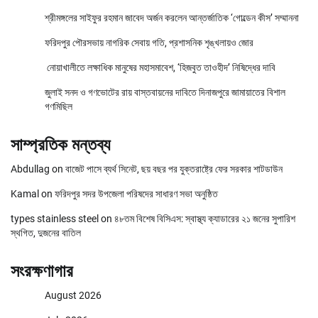
শ্রীমঙ্গলের সাইফুর রহমান জাবেদ অর্জন করলেন আন্তর্জাতিক ‘গোল্ডেন কীস’ সম্মাননা
ফরিদপুর পৌরসভায় নাগরিক সেবায় গতি, প্রশাসনিক শৃঙ্খলায়ও জোর
নোয়াখালীতে লক্ষাধিক মানুষের মহাসমাবেশ, ‘হিজবুত তাওহীদ’ নিষিদ্ধের দাবি
জুলাই সনদ ও গণভোটের রায় বাস্তবায়নের দাবিতে দিনাজপুরে জামায়াতের বিশাল
গণমিছিল
সাম্প্রতিক মন্তব্য
Abdullag
on
বাজেট পাসে ব্যর্থ সিনেট, ছয় বছর পর যুক্তরাষ্ট্রে ফের সরকার শাটডাউন
Kamal
on
ফরিদপুর সদর উপজেলা পরিষদের সাধারণ সভা অনুষ্ঠিত
types stainless steel
on
৪৮তম বিশেষ বিসিএস: স্বাস্থ্য ক্যাডারের ২১ জনের সুপারিশ
স্থগিত, দুজনের বাতিল
সংরক্ষণাগার
August 2026