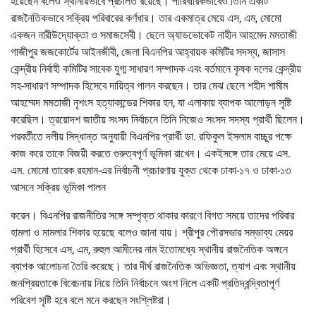
হয়েছেন বলেও স্থানীয়ভাবে প্রচলিত রয়েছে। পারিবারিকভাবেও তিনি একটি
রাজনৈতিকভাবে সক্রিয় পরিবারের কর্ণধার। তার একমাত্র মেয়ে এস, এম, মোমো
একজন নারীউদ্যোক্তা ও সমাজসেবী। ছেলে অ্যাডভোকেট নাহীন আহমেদ মমতাজী
গাজীপুর জজকোর্টের আইনজীবী, জেলা বিএনপির আহ্বায়ক কমিটির সদস্য, জাসাস
কেন্দ্রীয় নির্বাহী কমিটির সাবেক যুগ্ম সাধারণ সম্পাদক এবং বর্তমানে কৃষক দলের কেন্দ্রীয়
সহ-সাধারণ সম্পাদক হিসেবে দায়িত্ব পালন করছেন। তার মেঝ ছেলে শহীদ শামীম
আহম্মেদ মমতাজী নৃশংস হত্যাকান্ডের শিকার হন, যা এলাকায় ব্যাপক আলোড়ন সৃষ্টি
করেছিল। ত্রয়োদশ জাতীয় সংসদ নির্বাচনে তিনি নিজেও সংসদ সদস্য প্রার্থী ছিলেন।
পরবর্তীতে দলীয় সিদ্ধান্ত অনুযায়ী বিএনপির প্রার্থী ডা. রফিকুল ইসলাম বাচ্চুর পক্ষে
কাজ করে তাকে বিজয়ী করতে গুরুত্বপূর্ণ ভূমিকা রাখেন। একইসঙ্গে তার মেয়ে এস.
এম. মোমো তারেক রহমান-এর নির্বাচনী প্রচারণায় যুক্ত থেকে ঢাকা-১৭ ও ঢাকা-১৩
আসনে সক্রিয় ভূমিকা পালন
করেন। বিএনপির রাজনীতির সঙ্গে সম্পৃক্ত থাকার কারণে বিগত সময়ে তাদের পরিবার
হামলা ও মামলার শিকার হয়েছে বলেও জানা যায়। শ্রীপুর পৌরসভার সম্ভাব্য মেয়র
প্রার্থী হিসেবে এস, এম, রুহুল আমীনের নাম ইতোমধ্যে স্থানীয় রাজনৈতিক অঙ্গনে
ব্যাপক আলোচনা তৈরি করেছে। তার দীর্ঘ রাজনৈতিক অভিজ্ঞতা, ত্যাগ এবং স্থানীয়
জনপ্রিয়তাকে বিবেচনায় নিয়ে তিনি নির্বাচনে অংশ নিলে একটি প্রতিদ্বন্দ্বিতাপূর্ণ
পরিবেশ সৃষ্টি হবে বলে মনে করছেন সংশ্লিষ্টরা।