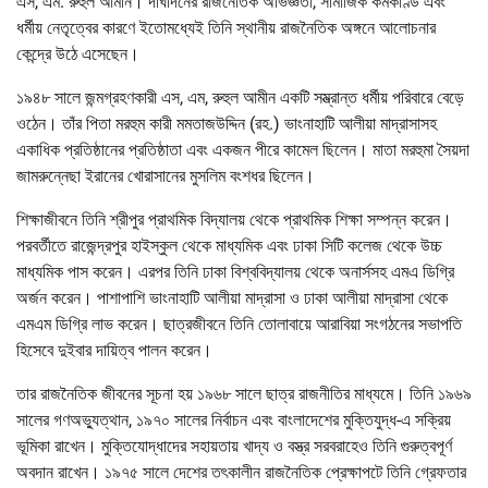
এস, এম. রুহুল আমীন। দীর্ঘদিনের রাজনৈতিক অভিজ্ঞতা, সামাজিক কর্মকাণ্ড এবং
ধর্মীয় নেতৃত্বের কারণে ইতোমধ্যেই তিনি স্থানীয় রাজনৈতিক অঙ্গনে আলোচনার
কেন্দ্রে উঠে এসেছেন।
১৯৪৮ সালে জন্মগ্রহণকারী এস, এম, রুহুল আমীন একটি সম্ভ্রান্ত ধর্মীয় পরিবারে বেড়ে
ওঠেন। তাঁর পিতা মরহুম কারী মমতাজউদ্দিন (রহ.) ভাংনাহাটি আলীয়া মাদ্রাসাসহ
একাধিক প্রতিষ্ঠানের প্রতিষ্ঠাতা এবং একজন পীরে কামেল ছিলেন। মাতা মরহুমা সৈয়দা
জামরুন্নেছা ইরানের খোরাসানের মুসলিম বংশধর ছিলেন।
শিক্ষাজীবনে তিনি শ্রীপুর প্রাথমিক বিদ্যালয় থেকে প্রাথমিক শিক্ষা সম্পন্ন করেন।
পরবর্তীতে রাজেন্দ্রপুর হাইস্কুল থেকে মাধ্যমিক এবং ঢাকা সিটি কলেজ থেকে উচ্চ
মাধ্যমিক পাস করেন। এরপর তিনি ঢাকা বিশ্ববিদ্যালয় থেকে অনার্সসহ এমএ ডিগ্রি
অর্জন করেন। পাশাপাশি ভাংনাহাটি আলীয়া মাদ্রাসা ও ঢাকা আলীয়া মাদ্রাসা থেকে
এমএম ডিগ্রি লাভ করেন। ছাত্রজীবনে তিনি তোলাবায়ে আরাবিয়া সংগঠনের সভাপতি
হিসেবে দুইবার দায়িত্ব পালন করেন।
তার রাজনৈতিক জীবনের সূচনা হয় ১৯৬৮ সালে ছাত্র রাজনীতির মাধ্যমে। তিনি ১৯৬৯
সালের গণঅভ্যুত্থান, ১৯৭০ সালের নির্বাচন এবং বাংলাদেশের মুক্তিযুদ্ধ-এ সক্রিয়
ভূমিকা রাখেন। মুক্তিযোদ্ধাদের সহায়তায় খাদ্য ও বস্ত্র সরবরাহেও তিনি গুরুত্বপূর্ণ
অবদান রাখেন। ১৯৭৫ সালে দেশের তৎকালীন রাজনৈতিক প্রেক্ষাপটে তিনি গ্রেফতার