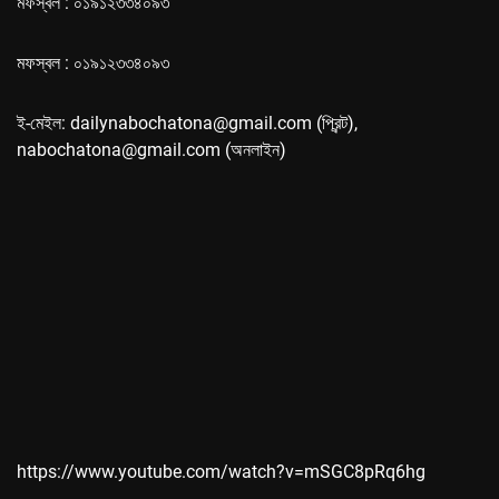
মফস্বল : ০১৯১২৩৩৪০৯৩
মফস্বল : ০১৯১২৩৩৪০৯৩
ই-মেইল: dailynabochatona@gmail.com (প্রিন্ট),
nabochatona@gmail.com (অনলাইন)
https://www.youtube.com/watch?v=mSGC8pRq6hg