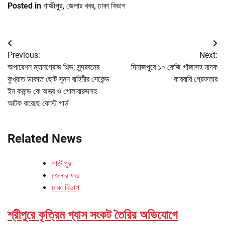
Posted in
গাজীপুর
,
জেলার খবর
,
ঢাকা বিভাগ
Post
Previous:
Next:
navigation
অপারেশন ম্যানগ্রোভ শিল্ড; সুন্দরবনের
দিনাজপুরে ১০ কেজি গাঁজাসহ মাদক
কুখ্যাত ডাকাত ছোট সুমন বাহিনীর সেকেন্ড
কারবারি গ্রেফতার
ইন কমান্ড কে অস্ত্র ও গোলাবারুদসহ
আটক করেছে কোস্ট গার্ড
Related News
গাজীপুর
জেলার খবর
ঢাকা বিভাগ
শ্রীপুরে কৃত্রিম গ্যাস সংকট তৈরির অভিযোগে