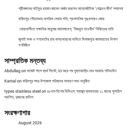
শ্রীমঙ্গলের সাইফুর রহমান জাবেদ অর্জন করলেন আন্তর্জাতিক ‘গোল্ডেন কীস’ সম্মাননা
ফরিদপুর পৌরসভায় নাগরিক সেবায় গতি, প্রশাসনিক শৃঙ্খলায়ও জোর
নোয়াখালীতে লক্ষাধিক মানুষের মহাসমাবেশ, ‘হিজবুত তাওহীদ’ নিষিদ্ধের দাবি
জুলাই সনদ ও গণভোটের রায় বাস্তবায়নের দাবিতে দিনাজপুরে জামায়াতের বিশাল
গণমিছিল
সাম্প্রতিক মন্তব্য
Abdullag
on
বাজেট পাসে ব্যর্থ সিনেট, ছয় বছর পর যুক্তরাষ্ট্রে ফের সরকার শাটডাউন
Kamal
on
ফরিদপুর সদর উপজেলা পরিষদের সাধারণ সভা অনুষ্ঠিত
types stainless steel
on
৪৮তম বিশেষ বিসিএস: স্বাস্থ্য ক্যাডারের ২১ জনের সুপারিশ
স্থগিত, দুজনের বাতিল
সংরক্ষণাগার
August 2026