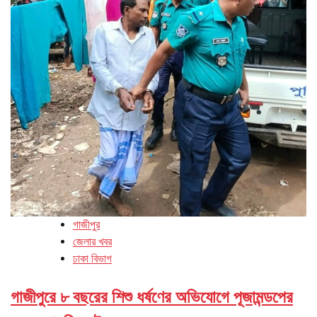
গাজীপুর
জেলার খবর
ঢাকা বিভাগ
গাজীপুরে ৮ বছরের শিশু ধর্ষণের অভিযোগে পূজামন্ডপের