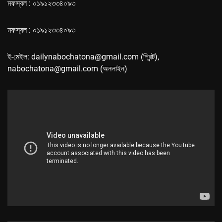
মফস্বল : ০১৯১২৩৩৪০৯৩
মফস্বল : ০১৯১২৩৩৪০৯৩
ই-মেইল: dailynabochatona@gmail.com (প্রিন্ট),
nabochatona@gmail.com (অনলাইন)