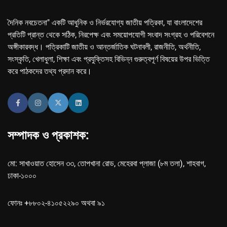
দৈনিক নবচেতনা" একটি আধুনিক ও নির্ভরযোগ্য জাতীয় পত্রিকা, যা বাংলাদেশের
প্রতিটি প্রান্ত থেকে সঠিক, নিরপেক্ষ এবং সময়োপযোগী সংবাদ সংগ্রহ ও পরিবেশনে
অঙ্গীকারবদ্ধ। পত্রিকাটি জাতীয় ও আন্তর্জাতিক ঘটনাবলী, রাজনীতি, অর্থনীতি,
সংস্কৃতি, খেলাধুলা, শিক্ষা এবং প্রযুক্তিসহ বিভিন্ন গুরুত্বপূর্ণ বিষয়ের উপর ভিত্তি
করে পাঠকদের তথ্য প্রদান করে।
সম্পাদক ও প্রকাশক:
মো: সাখাওয়াত হোসেন ৩৩, তোপখানা রোড, মেহেরবা প্লাজা (৮ম তলা), শাহবাগ,
ঢাকা-১০০০
ফোনঃ +৮৮০২-৪১০৫২২৯০ অথবা ৯১