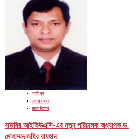
গাজীপুর
জেলার খবর
ঢাকা বিভাগ
বাউবির আইকিউএসি-এর নতুন পরিচালক অধ্যাপক ড.
মোহাম্মদ জহির রায়হান