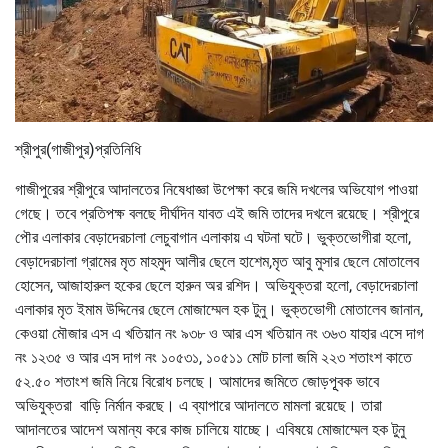
শ্রীপুর(গাজীপুর)প্রতিনিধি
গাজীপুরের শ্রীপুরে আদালতের নিষেধাজ্ঞা উপেক্ষা করে জমি দখলের অভিযোগ পাওয়া
গেছে। তবে প্রতিপক্ষ বলছে দীর্ঘদিন যাবত এই জমি তাদের দখলে রয়েছে। শ্রীপুরে
পৌর এলাকার বেড়াদেরচালা লেচুবাগান এলাকায় এ ঘটনা ঘটে। ভুক্তভোগীরা হলো,
বেড়াদেরচালা গ্রামের মৃত মাহমুদ আলীর ছেলে হাশেম,মৃত আবু মুসার ছেলে মোতালেব
হোসেন, আজাহারুল হকের ছেলে হারুন অর রশিদ। অভিযুক্তরা হলো, বেড়াদেরচালা
এলাকার মৃত ইমাম উদ্দিনের ছেলে মোজাম্মেল হক টুনু। ভুক্তভোগী মোতালেব জানান,
কেওয়া মৌজার এস এ খতিয়ান নং ৯৩৮ ও আর এস খতিয়ান নং ৩৬৩ যাহার এসে দাগ
নং ১২৩৫ ও আর এস দাগ নং ১০৫৩১, ১০৫১১ মোট চালা জমি ২২৩ শতাংশ কাতে
৫২.৫০ শতাংশ জমি নিয়ে বিরোধ চলছে। আমাদের জমিতে জোড়পূূবক ভাবে
অভিযুক্তরা বাড়ি নির্মান করছে। এ ব্যাপারে আদালতে মামলা রয়েছে। তারা
আদালতের আদেশ অমান্য করে কাজ চালিয়ে যাচ্ছে। এবিষয়ে মোজাম্মেল হক টুনু