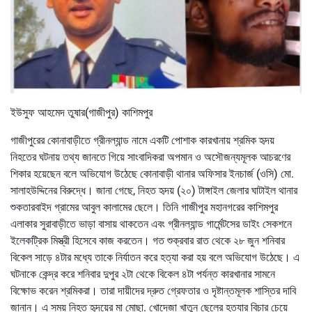
ইউসুফ আহমেদ তুষার(গাজীপুর) কাশিমপুর
গাজীপুরের কোনাবাড়ীতে গ্রীনল্যান্ড নামে একটি পোশাক কারখানায় শ্রমিক হৃদয়
নিহতের ঘটনায় তথ্য জানতে গিয়ে সাংবাদিকরা অপমান ও অসৌজন্যমূলক আচরণের
শিকার হয়েছেন বলে অভিযোগ উঠেছে কোনাবাড়ী থানার অফিসার ইনচার্জ (ওসি) মো.
সালাহউদ্দিনের বিরুদ্ধে। জানা গেছে, নিহত হৃদয় (২০) টাঙ্গাইল জেলার ঘাটাইল থানার
শুকতারবাইদ গ্রামের আবুল কালামের ছেলে। তিনি গাজীপুর মহানগরের কাশিমপুর
এলাকার সুরাবাড়ীতে ভাড়া বাসায় থাকতেন এবং গ্রীনল্যান্ড গার্মেন্টসের ডাইং সেকশনে
ইলেকট্রিক মিস্ত্রী হিসেবে কাজ করতেন। গত শুক্রবার রাত থেকে ২৮ জুন শনিবার
বিকেল সাড়ে ৪টার মধ্যে তাকে নির্যাতন করে হত্যা করা হয় বলে অভিযোগ উঠেছে। এ
ঘটনাকে কেন্দ্র করে শনিবার দুপুর ২টা থেকে বিকেল ৪টা পর্যন্ত কারখানার সামনে
বিক্ষোভ করেন শ্রমিকরা। তারা দায়ীদের দ্রুত গ্রেফতার ও দৃষ্টান্তমূলক শাস্তির দাবি
জানান। এ সময় নিহত হৃদয়ের মা মোছা. খোদেজা খাতুন ছেলের হত্যার বিচার চেয়ে