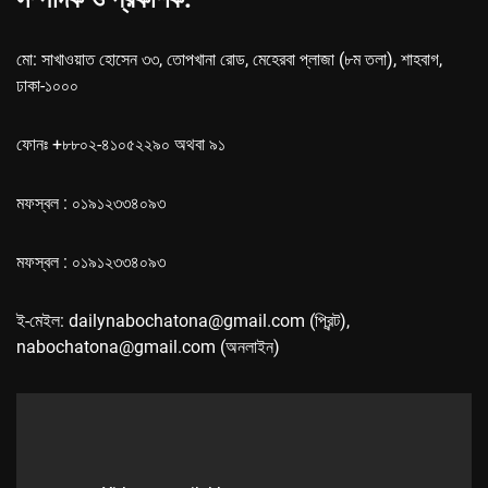
মো: সাখাওয়াত হোসেন ৩৩, তোপখানা রোড, মেহেরবা প্লাজা (৮ম তলা), শাহবাগ,
ঢাকা-১০০০
ফোনঃ +৮৮০২-৪১০৫২২৯০ অথবা ৯১
মফস্বল : ০১৯১২৩৩৪০৯৩
মফস্বল : ০১৯১২৩৩৪০৯৩
ই-মেইল: dailynabochatona@gmail.com (প্রিন্ট),
nabochatona@gmail.com (অনলাইন)