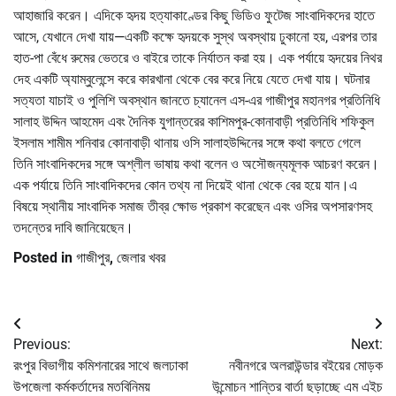
আহাজারি করেন। এদিকে হৃদয় হত্যাকাণ্ডের কিছু ভিডিও ফুটেজ সাংবাদিকদের হাতে
আসে, যেখানে দেখা যায়—একটি কক্ষে হৃদয়কে সুস্থ অবস্থায় ঢুকানো হয়, এরপর তার
হাত-পা বেঁধে রুমের ভেতরে ও বাইরে তাকে নির্যাতন করা হয়। এক পর্যায়ে হৃদয়ের নিথর
দেহ একটি অ্যাম্বুলেন্সে করে কারখানা থেকে বের করে নিয়ে যেতে দেখা যায়। ঘটনার
সত্যতা যাচাই ও পুলিশি অবস্থান জানতে চ্যানেল এস-এর গাজীপুর মহানগর প্রতিনিধি
সালাহ উদ্দিন আহমেদ এবং দৈনিক যুগান্তরের কাশিমপুর-কোনাবাড়ী প্রতিনিধি শফিকুল
ইসলাম শামীম শনিবার কোনাবাড়ী থানায় ওসি সালাহউদ্দিনের সঙ্গে কথা বলতে গেলে
তিনি সাংবাদিকদের সঙ্গে অশ্লীল ভাষায় কথা বলেন ও অসৌজন্যমূলক আচরণ করেন।
এক পর্যায়ে তিনি সাংবাদিকদের কোন তথ্য না দিয়েই থানা থেকে বের হয়ে যান।এ
বিষয়ে স্থানীয় সাংবাদিক সমাজ তীব্র ক্ষোভ প্রকাশ করেছেন এবং ওসির অপসারণসহ
তদন্তের দাবি জানিয়েছেন।
Posted in
গাজীপুর
,
জেলার খবর
Post
Previous:
Next:
navigation
রংপুর বিভাগীয় কমিশনারের সাথে জলঢাকা
নবীনগরে অলরাউন্ডার বইয়ের মোড়ক
উপজেলা কর্মকর্তাদের মতবিনিময়
উন্মোচন শান্তির বার্তা ছড়াচ্ছে এম এইচ