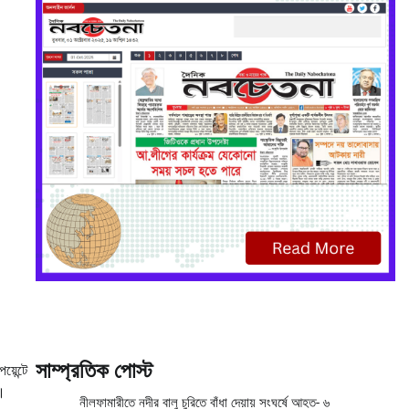
সাম্প্রতিক পোস্ট
়েন্টে
়।
নীলফামারীতে নদীর বালু চুরিতে বাঁধা দেয়ায় সংঘর্ষে আহত- ৬