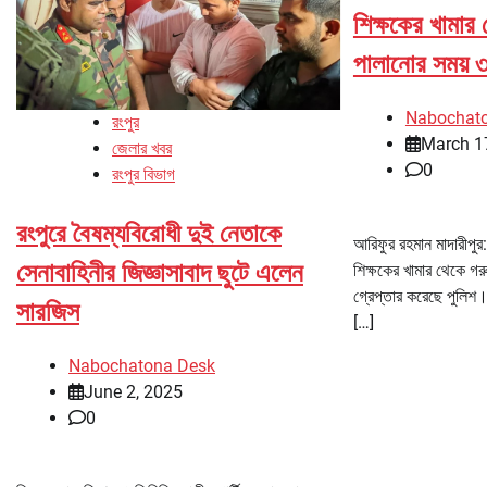
শিক্ষকের খামার 
পালানোর সময় ৩
Nabochat
রংপুর
March 1
জেলার খবর
0
রংপুর বিভাগ
রংপুরে বৈষম্যবিরোধী দুই নেতাকে
আরিফুর রহমান মাদারীপুর
সেনাবাহিনীর জিজ্ঞাসাবাদ ছুটে এলেন
শিক্ষকের খামার থেকে গর
গ্রেপ্তার করেছে পুলিশ।
সারজিস
[…]
Nabochatona Desk
June 2, 2025
0