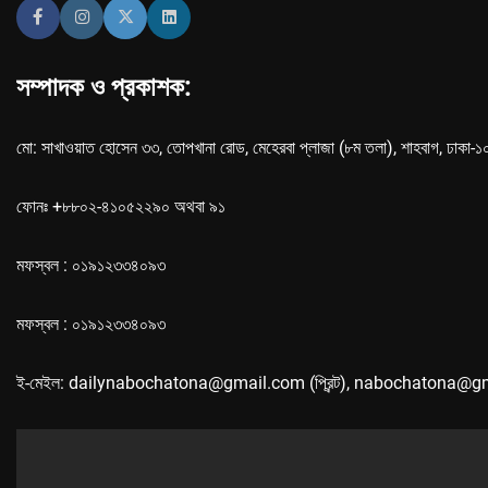
সম্পাদক ও প্রকাশক:
মো: সাখাওয়াত হোসেন ৩৩, তোপখানা রোড, মেহেরবা প্লাজা (৮ম তলা), শাহবাগ, ঢাকা-
ফোনঃ +৮৮০২-৪১০৫২২৯০ অথবা ৯১
মফস্বল : ০১৯১২৩৩৪০৯৩
মফস্বল : ০১৯১২৩৩৪০৯৩
ই-মেইল: dailynabochatona@gmail.com (প্রিন্ট), nabochatona@g