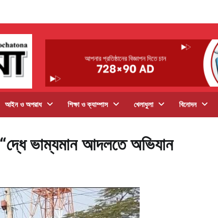
আইন ও অপরাধ
শিক্ষা ও ক্যাম্পাস
খেলাধুলা
বিনোদন
ির“দ্ধে ভাম্যমান আদলতে অভিযান