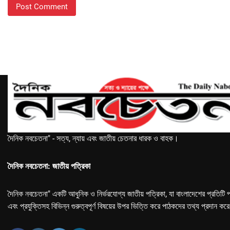
দৈনিক নবচেতনা" - সত্য, ন্যায় এবং জাতীয় চেতনার ধারক ও বাহক।
দৈনিক নবচেতনা: জাতীয় পত্রিকা
দৈনিক নবচেতনা" একটি আধুনিক ও নির্ভরযোগ্য জাতীয় পত্রিকা, যা বাংলাদেশের প্রতিটি প
এবং প্রযুক্তিসহ বিভিন্ন গুরুত্বপূর্ণ বিষয়ের উপর ভিত্তি করে পাঠকদের তথ্য প্রদান কর