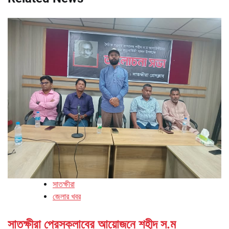
সাতক্ষীরা
জেলার খবর
সাতক্ষীরা প্রেসক্লাবের আয়োজনে শহীদ স.ম