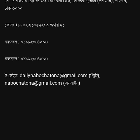
মো: সাখাওয়াত হোসেন ৩৩, তোপখানা রোড, মেহেরবা প্লাজা (৮ম তলা), শাহবাগ,
ঢাকা-১০০০
ফোনঃ +৮৮০২-৪১০৫২২৯০ অথবা ৯১
মফস্বল : ০১৯১২৩৩৪০৯৩
মফস্বল : ০১৯১২৩৩৪০৯৩
ই-মেইল: dailynabochatona@gmail.com (প্রিন্ট),
nabochatona@gmail.com (অনলাইন)