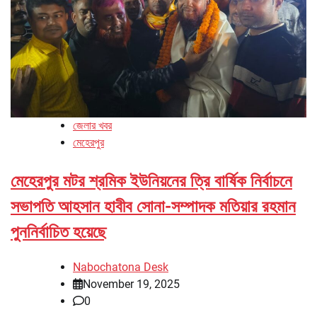
জেলার খবর
মেহেরপুর
মেহেরপুর মটর শ্রমিক ইউনিয়নের ত্রি বার্ষিক নির্বাচনে
সভাপতি আহসান হাবীব সোনা-সম্পাদক মতিয়ার রহমান
পুননির্বাচিত হয়েছে
Nabochatona Desk
November 19, 2025
0