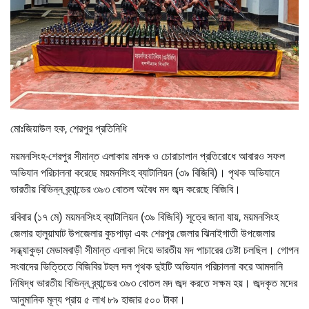
মোঃজিয়াউল হক, শেরপুর প্রতিনিধি
ময়মনসিংহ-শেরপুর সীমান্ত এলাকায় মাদক ও চোরাচালান প্রতিরোধে আবারও সফল
অভিযান পরিচালনা করেছে ময়মনসিংহ ব্যাটালিয়ন (৩৯ বিজিবি)। পৃথক অভিযানে
ভারতীয় বিভিন্ন ব্র্যান্ডের ৩৯৩ বোতল অবৈধ মদ জব্দ করেছে বিজিবি।
রবিবার (১৭ মে) ময়মনসিংহ ব্যাটালিয়ন (৩৯ বিজিবি) সূত্রে জানা যায়, ময়মনসিংহ
জেলার হালুয়াঘাট উপজেলার কুচপাড়া এবং শেরপুর জেলার ঝিনাইগাতী উপজেলার
সন্ধ্যাকুড়া মেডামবাড়ী সীমান্ত এলাকা দিয়ে ভারতীয় মদ পাচারের চেষ্টা চলছিল। গোপন
সংবাদের ভিত্তিতে বিজিবির টহল দল পৃথক দুইটি অভিযান পরিচালনা করে আমদানি
নিষিদ্ধ ভারতীয় বিভিন্ন ব্র্যান্ডের ৩৯৩ বোতল মদ জব্দ করতে সক্ষম হয়। জব্দকৃত মদের
আনুমানিক মূল্য প্রায় ৫ লাখ ৮৯ হাজার ৫০০ টাকা।