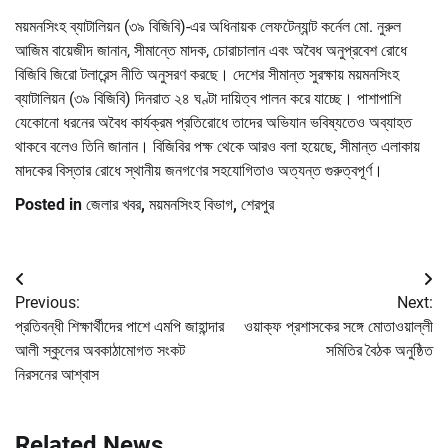
ময়মনসিংহ ব্যাটালিয়ন (৩৯ বিজিবি)-এর অধিনায়ক লেফটেন্যান্ট কর্নেল মো. নুরুল
আজিম বায়েজীদ জানান, সীমান্তে মাদক, চোরাচালান এবং অবৈধ অনুপ্রবেশ রোধে
বিজিবি জিরো টলারেন্স নীতি অনুসরণ করছে। দেশের সীমান্ত সুরক্ষায় ময়মনসিংহ
ব্যাটালিয়ন (৩৯ বিজিবি) দিনরাত ২৪ ঘণ্টা দায়িত্ব পালন করে যাচ্ছে। পাশাপাশি
যেকোনো ধরনের অবৈধ কার্যক্রম প্রতিরোধে তাদের অভিযান ভবিষ্যতেও অব্যাহত
থাকবে বলেও তিনি জানান। বিজিবির পক্ষ থেকে আরও বলা হয়েছে, সীমান্ত এলাকায়
মাদকের বিস্তার রোধে স্থানীয় জনগণের সহযোগিতাও অত্যন্ত গুরুত্বপূর্ণ।
Posted in
জেলার খবর
,
ময়মনসিংহ বিভাগ
,
শেরপুর
Post
Previous:
Next:
navigation
প্রতিবন্ধী শিক্ষার্থীদের পাশে এমপি জাহান্দার
ওয়াক্ফ প্রশাসকের সঙ্গে মোতাওয়াল্লী
আলী স্কুলের অবকাঠামোগত সংকট
সমিতির বৈঠক অনুষ্ঠিত
নিরসনের আশ্বাস
Related News