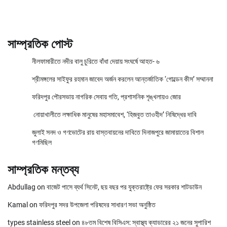
সাম্প্রতিক পোস্ট
নীলফামারীতে নদীর বালু চুরিতে বাঁধা দেয়ায় সংঘর্ষে আহত- ৬
শ্রীমঙ্গলের সাইফুর রহমান জাবেদ অর্জন করলেন আন্তর্জাতিক ‘গোল্ডেন কীস’ সম্মাননা
ফরিদপুর পৌরসভায় নাগরিক সেবায় গতি, প্রশাসনিক শৃঙ্খলায়ও জোর
নোয়াখালীতে লক্ষাধিক মানুষের মহাসমাবেশ, ‘হিজবুত তাওহীদ’ নিষিদ্ধের দাবি
জুলাই সনদ ও গণভোটের রায় বাস্তবায়নের দাবিতে দিনাজপুরে জামায়াতের বিশাল
গণমিছিল
সাম্প্রতিক মন্তব্য
Abdullag
on
বাজেট পাসে ব্যর্থ সিনেট, ছয় বছর পর যুক্তরাষ্ট্রে ফের সরকার শাটডাউন
Kamal
on
ফরিদপুর সদর উপজেলা পরিষদের সাধারণ সভা অনুষ্ঠিত
types stainless steel
on
৪৮তম বিশেষ বিসিএস: স্বাস্থ্য ক্যাডারের ২১ জনের সুপারিশ