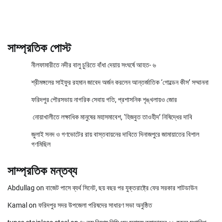
সাম্প্রতিক পোস্ট
নীলফামারীতে নদীর বালু চুরিতে বাঁধা দেয়ায় সংঘর্ষে আহত- ৬
শ্রীমঙ্গলের সাইফুর রহমান জাবেদ অর্জন করলেন আন্তর্জাতিক ‘গোল্ডেন কীস’ সম্মাননা
ফরিদপুর পৌরসভায় নাগরিক সেবায় গতি, প্রশাসনিক শৃঙ্খলায়ও জোর
নোয়াখালীতে লক্ষাধিক মানুষের মহাসমাবেশ, ‘হিজবুত তাওহীদ’ নিষিদ্ধের দাবি
জুলাই সনদ ও গণভোটের রায় বাস্তবায়নের দাবিতে দিনাজপুরে জামায়াতের বিশাল
গণমিছিল
সাম্প্রতিক মন্তব্য
Abdullag
on
বাজেট পাসে ব্যর্থ সিনেট, ছয় বছর পর যুক্তরাষ্ট্রে ফের সরকার শাটডাউন
Kamal
on
ফরিদপুর সদর উপজেলা পরিষদের সাধারণ সভা অনুষ্ঠিত