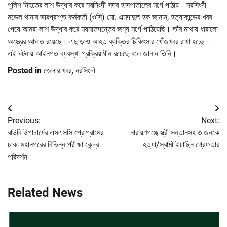
পুলিশ নিহতের লাশ উদ্ধার করে নরসিংদী সদর হাসপাতালের মর্গে পাঠায়। নরসিংদী
মডেল থানার ভারপ্রাপ্ত কর্মকর্তা (ওসি) মো. এমদাদুল হক জানান, হত্যাকান্ডের খবর
পেয়ে আমরা লাশ উদ্ধার করে ময়নাতদন্তের জন্য মর্গে পাঠিয়েছি। তাঁর মাথায় ধারালো
অস্ত্রের আঘাত রয়েছে। এছাড়াও আহত ব্যক্তির চিকিৎসার খোঁজখবর রাখা হচ্ছে।
এই ঘটনায় আইনগত ব্যবস্থা প্রক্রিয়াধীন রয়েছে বলে জানান তিনি।
Posted in
জেলার খবর
,
নরসিংদী
Post
Previous:
Next:
navigation
বাউবি উপাচার্যের এসএসসি প্রোগ্রামের
নারায়ণগঞ্জে স্ত্রী সন্তানসহ ৩ জনকে
ঢাকা মহানগরের বিভিন্ন পরীক্ষা কেন্দ্র
হত্যা/স্বামী ইয়াছিন গ্রেফতার
পরিদর্শন
Related News