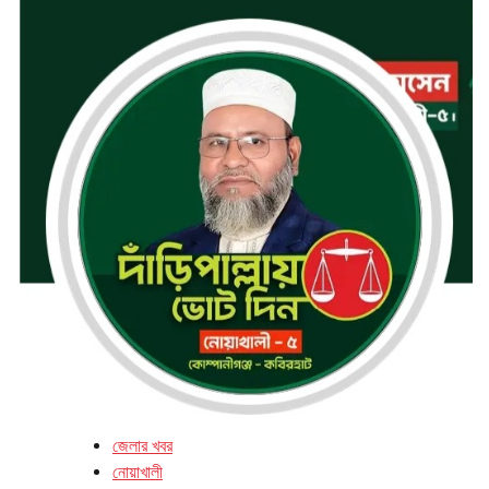
জেলার খবর
নোয়াখালী