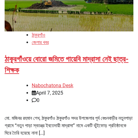
ঠাকুরগাঁও
জেলার খবর
ঠাকুরগাঁওয়ে বোরো জমিতে গায়েবি মাদ্রাসা নেই ছাত্র-
শিক্ষক
Nabochatona Desk
April 7, 2025
0
মো. মজিবর রহমান শেখ, ঠাকুরগাঁও ঠাকুরগাঁও সদর উপজেলার পূর্ব বেগুনবাড়ীর নতুনপাড়া
গ্রামে “নতুন পাড়া স্বতন্ত্র ইবতেদায়ী মাদ্রাসা” নামে একটি ভুঁইফোড় প্রতিষ্ঠানকে
ঘিরে তৈরি হয়েছে নানা […]