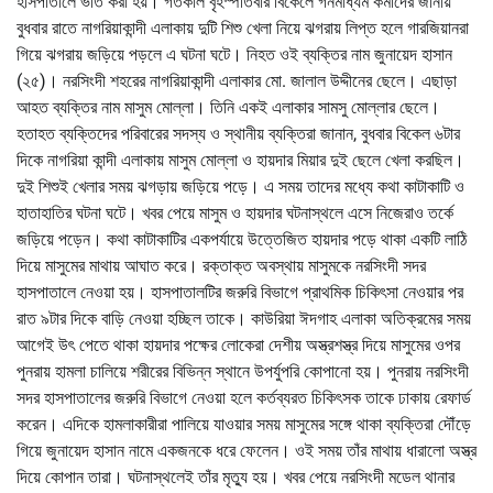
হাসপাতালে ভর্তি করা হয়। গতকাল বৃহস্পতিবার বিকেলে গনমাধ্যম কর্মীদের জানায়
বুধবার রাতে নাগরিয়াকান্দী এলাকায় দুটি শিশু খেলা নিয়ে ঝগরায় লিপ্ত হলে গারজিয়ানরা
গিয়ে ঝগরায় জড়িয়ে পড়লে এ ঘটনা ঘটে। নিহত ওই ব্যক্তির নাম জুনায়েদ হাসান
(২৫)। নরসিংদী শহরের নাগরিয়াকান্দী এলাকার মো. জালাল উদ্দীনের ছেলে। এছাড়া
আহত ব্যক্তির নাম মাসুম মোল্লা। তিনি একই এলাকার সামসু মোল্লার ছেলে।
হতাহত ব্যক্তিদের পরিবারের সদস্য ও স্থানীয় ব্যক্তিরা জানান, বুধবার বিকেল ৬টার
দিকে নাগরিয়া কান্দী এলাকায় মাসুম মোল্লা ও হায়দার মিয়ার দুই ছেলে খেলা করছিল।
দুই শিশুই খেলার সময় ঝগড়ায় জড়িয়ে পড়ে। এ সময় তাদের মধ্যে কথা কাটাকাটি ও
হাতাহাতির ঘটনা ঘটে। খবর পেয়ে মাসুম ও হায়দার ঘটনাস্থলে এসে নিজেরাও তর্কে
জড়িয়ে পড়েন। কথা কাটাকাটির একপর্যায়ে উত্তেজিত হায়দার পড়ে থাকা একটি লাঠি
দিয়ে মাসুমের মাথায় আঘাত করে। রক্তাক্ত অবস্থায় মাসুমকে নরসিংদী সদর
হাসপাতালে নেওয়া হয়। হাসপাতালটির জরুরি বিভাগে প্রাথমিক চিকিৎসা নেওয়ার পর
রাত ৯টার দিকে বাড়ি নেওয়া হচ্ছিল তাকে। কাউরিয়া ঈদগাহ এলাকা অতিক্রমের সময়
আগেই উৎ পেতে থাকা হায়দার পক্ষের লোকেরা দেশীয় অস্ত্রশস্ত্র দিয়ে মাসুমের ওপর
পুনরায় হামলা চালিয়ে শরীরের বিভিন্ন স্থানে উপর্যুপরি কোপানো হয়। পুনরায় নরসিংদী
সদর হাসপাতালের জরুরি বিভাগে নেওয়া হলে কর্তব্যরত চিকিৎসক তাকে ঢাকায় রেফার্ড
করেন। এদিকে হামলাকারীরা পালিয়ে যাওয়ার সময় মাসুমের সঙ্গে থাকা ব্যক্তিরা দৌঁড়ে
গিয়ে জুনায়েদ হাসান নামে একজনকে ধরে ফেলেন। ওই সময় তাঁর মাথায় ধারালো অস্ত্র
দিয়ে কোপান তারা। ঘটনাস্থলেই তাঁর মৃত্যু হয়। খবর পেয়ে নরসিংদী মডেল থানার