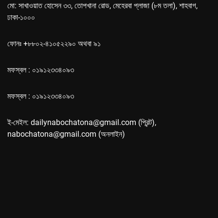
মো: সাখাওয়াত হোসেন ৩৩, তোপখানা রোড, মেহেরবা প্লাজা (৮ম তলা), শাহবাগ,
ঢাকা-১০০০
ফোনঃ +৮৮০২-৪১০৫২২৯০ অথবা ৯১
মফস্বল : ০১৯১২৩৩৪০৯৩
মফস্বল : ০১৯১২৩৩৪০৯৩
ই-মেইল: dailynabochatona@gmail.com (প্রিন্ট),
nabochatona@gmail.com (অনলাইন)