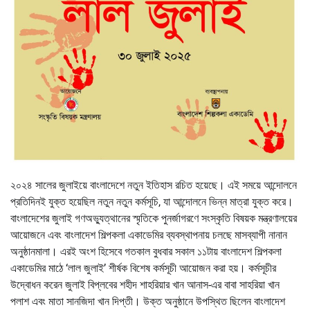
২০২৪ সালের জুলাইয়ে বাংলাদেশে নতুন ইতিহাস রচিত হয়েছে। এই সময়ে আন্দোলনে
প্রতিদিনই যুক্ত হয়েছিল নতুন নতুন কর্মসূচি, যা আন্দোলনে ভিন্ন মাত্রা যুক্ত করে।
বাংলাদেশের জুলাই গণঅভ্যুত্থানের স্মৃতিকে পুনর্জাগরণে সংস্কৃতি বিষয়ক মন্ত্রণালয়ের
আয়োজনে এবং বাংলাদেশ শিল্পকলা একাডেমির ব্যবস্থাপনায় চলছে মাসব্যাপী নানান
অনুষ্ঠানমালা। এরই অংশ হিসেবে গতকাল বুধবার সকাল ১১টায় বাংলাদেশ শিল্পকলা
একাডেমির মাঠে ‘লাল জুলাই’ শীর্ষক বিশেষ কর্মসূচী আয়োজন করা হয়। কর্মসূচীর
উদ্বোধন করেন জুলাই বিপ্লবের শহীদ শাহরিয়ার খান আনাস-এর বাবা সাহরিয়া খান
পলাশ এবং মাতা সানজিদা খান দিপ্তী। উক্ত অনুষ্ঠানে উপস্থিত ছিলেন বাংলাদেশ