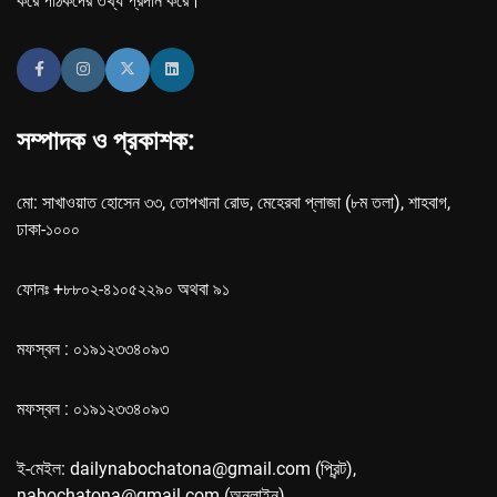
করে পাঠকদের তথ্য প্রদান করে।
সম্পাদক ও প্রকাশক:
মো: সাখাওয়াত হোসেন ৩৩, তোপখানা রোড, মেহেরবা প্লাজা (৮ম তলা), শাহবাগ,
ঢাকা-১০০০
ফোনঃ +৮৮০২-৪১০৫২২৯০ অথবা ৯১
মফস্বল : ০১৯১২৩৩৪০৯৩
মফস্বল : ০১৯১২৩৩৪০৯৩
ই-মেইল: dailynabochatona@gmail.com (প্রিন্ট),
nabochatona@gmail.com (অনলাইন)