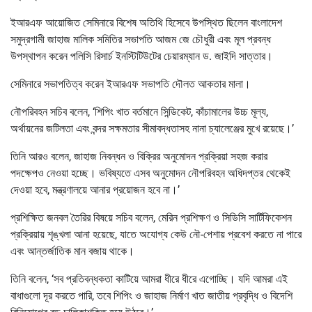
ইআরএফ আয়োজিত সেমিনারে বিশেষ অতিথি হিসেবে উপস্থিত ছিলেন বাংলাদেশ
সমুদ্রগামী জাহাজ মালিক সমিতির সভাপতি আজম জে চৌধুরী এবং মূল প্রবন্ধ
উপস্থাপন করেন পলিসি রিসার্চ ইনস্টিটিউটের চেয়ারম্যান ড. জাইদি সাত্তার।
সেমিনারে সভাপতিত্ব করেন ইআরএফ সভাপতি দৌলত আকতার মালা।
নৌপরিবহন সচিব বলেন, ‘শিপিং খাত বর্তমানে সিন্ডিকেট, কাঁচামালের উচ্চ মূল্য,
অর্থায়নের জটিলতা এবং বন্দর সক্ষমতার সীমাবদ্ধতাসহ নানা চ্যালেঞ্জের মুখে রয়েছে।’
তিনি আরও বলেন, জাহাজ নিবন্ধন ও বিক্রির অনুমোদন প্রক্রিয়া সহজ করার
পদক্ষেপও নেওয়া হচ্ছে। ভবিষ্যতে এসব অনুমোদন নৌপরিবহন অধিদপ্তর থেকেই
দেওয়া হবে, মন্ত্রণালয়ে আনার প্রয়োজন হবে না।’
প্রশিক্ষিত জনবল তৈরির বিষয়ে সচিব বলেন, মেরিন প্রশিক্ষণ ও সিডিসি সার্টিফিকেশন
প্রক্রিয়ায় শৃঙ্খলা আনা হয়েছে, যাতে অযোগ্য কেউ নৌ-পেশায় প্রবেশ করতে না পারে
এবং আন্তর্জাতিক মান বজায় থাকে।
তিনি বলেন, ‘সব প্রতিবন্ধকতা কাটিয়ে আমরা ধীরে ধীরে এগোচ্ছি। যদি আমরা এই
বাধাগুলো দূর করতে পারি, তবে শিপিং ও জাহাজ নির্মাণ খাত জাতীয় প্রবৃদ্ধি ও বিদেশি