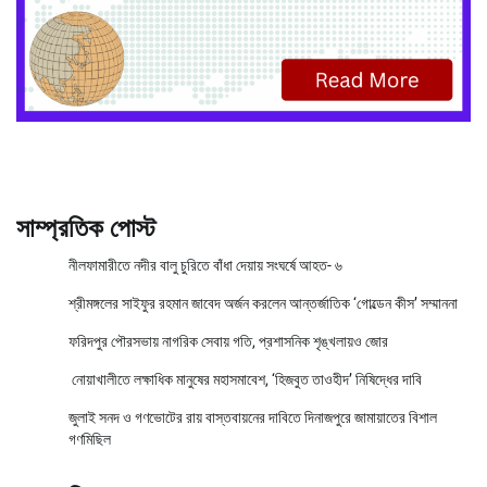
সাম্প্রতিক পোস্ট
নীলফামারীতে নদীর বালু চুরিতে বাঁধা দেয়ায় সংঘর্ষে আহত- ৬
শ্রীমঙ্গলের সাইফুর রহমান জাবেদ অর্জন করলেন আন্তর্জাতিক ‘গোল্ডেন কীস’ সম্মাননা
ফরিদপুর পৌরসভায় নাগরিক সেবায় গতি, প্রশাসনিক শৃঙ্খলায়ও জোর
নোয়াখালীতে লক্ষাধিক মানুষের মহাসমাবেশ, ‘হিজবুত তাওহীদ’ নিষিদ্ধের দাবি
জুলাই সনদ ও গণভোটের রায় বাস্তবায়নের দাবিতে দিনাজপুরে জামায়াতের বিশাল
গণমিছিল