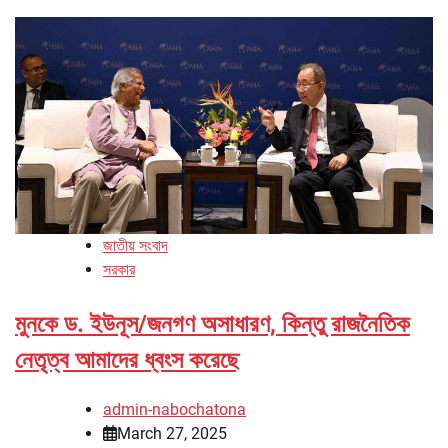
জাতীয় সংবাদ
সরকার
মুনকে ড. ইউনূস/জনগণ অসাধারণ, কিন্তু রাজনৈতিক
নেতৃত্ব আমাদের ধ্বংস করেছে
admin-nabochatona
March 27, 2025