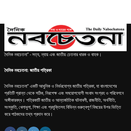
দৈনিক নবচেতনা" - সত্য, ন্যায় এবং জাতীয় চেতনার ধারক ও বাহক।
দৈনিক নবচেতনা: জাতীয় পত্রিকা
দৈনিক নবচেতনা" একটি আধুনিক ও নির্ভরযোগ্য জাতীয় পত্রিকা, যা বাংলাদেশের
প্রতিটি প্রান্ত থেকে সঠিক, নিরপেক্ষ এবং সময়োপযোগী সংবাদ সংগ্রহ ও পরিবেশনে
অঙ্গীকারবদ্ধ। পত্রিকাটি জাতীয় ও আন্তর্জাতিক ঘটনাবলী, রাজনীতি, অর্থনীতি,
সংস্কৃতি, খেলাধুলা, শিক্ষা এবং প্রযুক্তিসহ বিভিন্ন গুরুত্বপূর্ণ বিষয়ের উপর ভিত্তি
করে পাঠকদের তথ্য প্রদান করে।