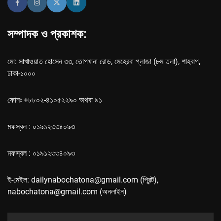
সম্পাদক ও প্রকাশক:
মো: সাখাওয়াত হোসেন ৩৩, তোপখানা রোড, মেহেরবা প্লাজা (৮ম তলা), শাহবাগ,
ঢাকা-১০০০
ফোনঃ +৮৮০২-৪১০৫২২৯০ অথবা ৯১
মফস্বল : ০১৯১২৩৩৪০৯৩
মফস্বল : ০১৯১২৩৩৪০৯৩
ই-মেইল: dailynabochatona@gmail.com (প্রিন্ট),
nabochatona@gmail.com (অনলাইন)