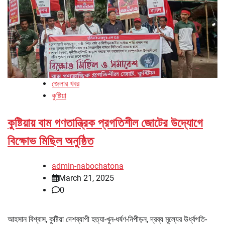
জেলার খবর
কুষ্টিয়া
কুষ্টিয়ায় বাম গণতান্ত্রিক প্রগতিশীল জোটের উদ্যোগে
বিক্ষোভ মিছিল অনুষ্ঠিত
admin-nabochatona
March 21, 2025
0
আহসান বিশ্বাস, কুষ্টিয়া দেশব্যাপী হত্যা-খুন-ধর্ষণ-নিপীড়ন, দ্রব্য মূল্যের ঊর্ধ্বগতি-