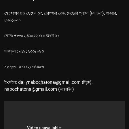
মো: সাখাওয়াত হোসেন ৩৩, তোপখানা রোড, মেহেরবা প্লাজা (৮ম তলা), শাহবাগ,
ঢাকা-১০০০
ফোনঃ +৮৮০২-৪১০৫২২৯০ অথবা ৯১
মফস্বল : ০১৯১২৩৩৪০৯৩
মফস্বল : ০১৯১২৩৩৪০৯৩
ই-মেইল: dailynabochatona@gmail.com (প্রিন্ট),
nabochatona@gmail.com (অনলাইন)