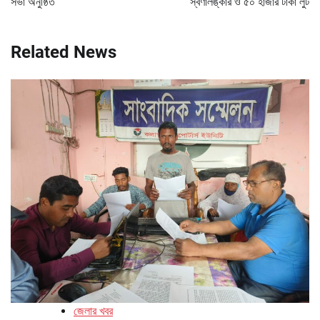
সভা অনুষ্ঠিত
স্বর্ণালঙ্কার ও ৫০ হাজার টাকা লুট
Related News
জেলার খবর