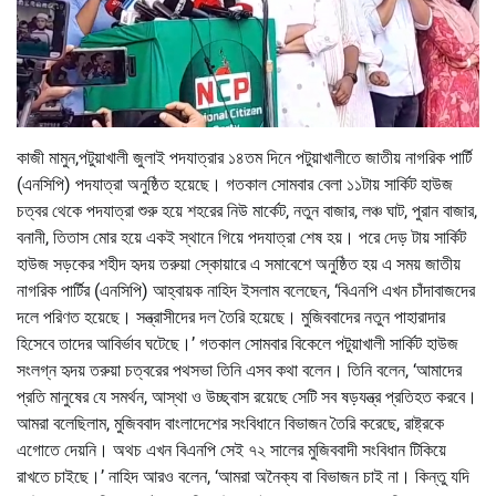
কাজী মামুন,পটুয়াখালী জুলাই পদযাত্রার ১৪তম দিনে পটুয়াখালীতে জাতীয় নাগরিক পার্টি
(এনসিপি) পদযাত্রা অনুষ্ঠিত হয়েছে। গতকাল সোমবার বেলা ১১টায় সার্কিট হাউজ
চত্বর থেকে পদযাত্রা শুরু হয়ে শহরের নিউ মার্কেট, নতুন বাজার, লঞ্চ ঘাট, পুরান বাজার,
বনানী, তিতাস মোর হয়ে একই স্থানে গিয়ে পদযাত্রা শেষ হয়। পরে দেড় টায় সার্কিট
হাউজ সড়কের শহীদ হৃদয় তরুয়া স্কোয়ারে এ সমাবেশে অনুষ্ঠিত হয় এ সময় জাতীয়
নাগরিক পার্টির (এনসিপি) আহ্বায়ক নাহিদ ইসলাম বলেছেন, ‘বিএনপি এখন চাঁদাবাজদের
দলে পরিণত হয়েছে। সন্ত্রাসীদের দল তৈরি হয়েছে। মুজিববাদের নতুন পাহারাদার
হিসেবে তাদের আবির্ভাব ঘটেছে।’ গতকাল সোমবার বিকেলে পটুয়াখালী সার্কিট হাউজ
সংলগ্ন হৃদয় তরুয়া চত্বরের পথসভা তিনি এসব কথা বলেন। তিনি বলেন, ‘আমাদের
প্রতি মানুষের যে সমর্থন, আস্থা ও উচ্ছ্বাস রয়েছে সেটি সব ষড়যন্ত্র প্রতিহত করবে।
আমরা বলেছিলাম, মুজিববাদ বাংলাদেশের সংবিধানে বিভাজন তৈরি করেছে, রাষ্ট্রকে
এগোতে দেয়নি। অথচ এখন বিএনপি সেই ৭২ সালের মুজিববাদী সংবিধান টিকিয়ে
রাখতে চাইছে।’ নাহিদ আরও বলেন, ‘আমরা অনৈক্য বা বিভাজন চাই না। কিন্তু যদি