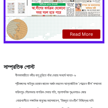
সাম্প্রতিক পোস্ট
নীলফামারীতে নদীর বালু চুরিতে বাঁধা দেয়ায় সংঘর্ষে আহত- ৬
শ্রীমঙ্গলের সাইফুর রহমান জাবেদ অর্জন করলেন আন্তর্জাতিক ‘গোল্ডেন কীস’ সম্মাননা
ফরিদপুর পৌরসভায় নাগরিক সেবায় গতি, প্রশাসনিক শৃঙ্খলায়ও জোর
নোয়াখালীতে লক্ষাধিক মানুষের মহাসমাবেশ, ‘হিজবুত তাওহীদ’ নিষিদ্ধের দাবি