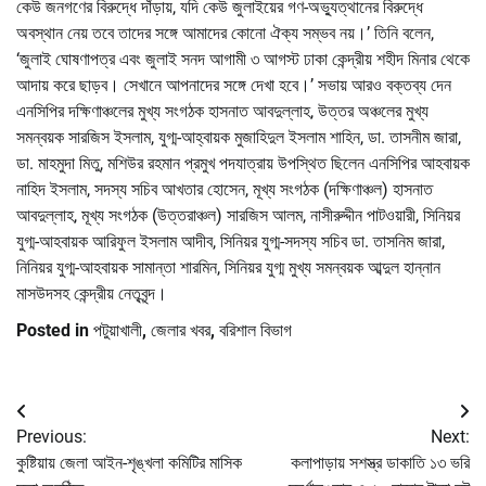
কেউ জনগণের বিরুদ্ধে দাঁড়ায়, যদি কেউ জুলাইয়ের গণ-অভ্যুত্থানের বিরুদ্ধে
অবস্থান নেয় তবে তাদের সঙ্গে আমাদের কোনো ঐক্য সম্ভব নয়।’ তিনি বলেন,
‘জুলাই ঘোষণাপত্র এবং জুলাই সনদ আগামী ৩ আগস্ট ঢাকা কেন্দ্রীয় শহীদ মিনার থেকে
আদায় করে ছাড়ব। সেখানে আপনাদের সঙ্গে দেখা হবে।’ সভায় আরও বক্তব্য দেন
এনসিপির দক্ষিণাঞ্চলের মুখ্য সংগঠক হাসনাত আবদুল্লাহ, উত্তর অঞ্চলের মুখ্য
সমন্বয়ক সারজিস ইসলাম, যুগ্ম-আহ্বায়ক মুজাহিদুল ইসলাম শাহিন, ডা. তাসনীম জারা,
ডা. মাহমুদা মিতু, মশিউর রহমান প্রমুখ পদযাত্রায় উপস্থিত ছিলেন এনসিপির আহবায়ক
নাহিদ ইসলাম, সদস্য সচিব আখতার হোসেন, মূখ্য সংগঠক (দক্ষিণাঞ্চল) হাসনাত
আবদুল্লাহ, মূখ্য সংগঠক (উত্তরাঞ্চল) সারজিস আলম, নাসীরুদ্দীন পাটওয়ারী, সিনিয়র
যুগ্ম-আহবায়ক আরিফুল ইসলাম আদীব, সিনিয়র যুগ্ম-সদস্য সচিব ডা. তাসনিম জারা,
নিনিয়র যুগ্ম-আহবায়ক সামান্তা শারমিন, সিনিয়র যুগ্ম মুখ্য সমন্বয়ক আব্দুল হান্নান
মাসউদসহ কেন্দ্রীয় নেতৃবৃন্দ।
Posted in
পটুয়াখালী
,
জেলার খবর
,
বরিশাল বিভাগ
Post
Previous:
Next:
navigation
কুষ্টিয়ায় জেলা আইন-শৃঙ্খলা কমিটির মাসিক
কলাপাড়ায় সশস্ত্র ডাকাতি ১৩ ভরি