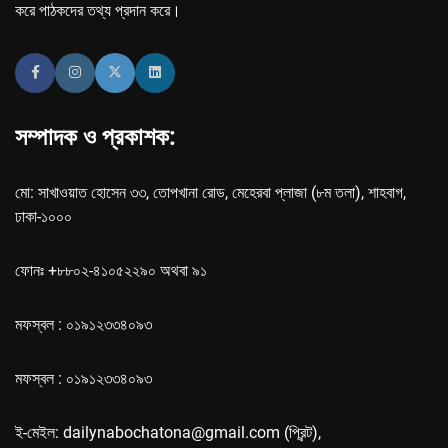
করে পাঠকদের তথ্য প্রদান করে।
সম্পাদক ও প্রকাশক:
মো: সাখাওয়াত হোসেন ৩৩, তোপখানা রোড, মেহেরবা প্লাজা (৮ম তলা), শাহবাগ,
ঢাকা-১০০০
ফোনঃ +৮৮০২-৪১০৫২২৯০ অথবা ৯১
মফস্বল : ০১৯১২৩৩৪০৯৩
মফস্বল : ০১৯১২৩৩৪০৯৩
ই-মেইল: dailynabochatona@gmail.com (প্রিন্ট),