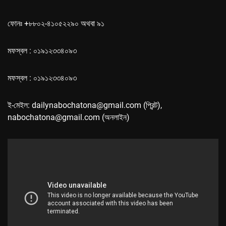
ফোনঃ +৮৮০২-৪১০৫২২৯০ অথবা ৯১
মফস্বল : ০১৯১২৩৩৪০৯৩
মফস্বল : ০১৯১২৩৩৪০৯৩
ই-মেইল: dailynabochatona@gmail.com (প্রিন্ট),
nabochatona@gmail.com (অনলাইন)