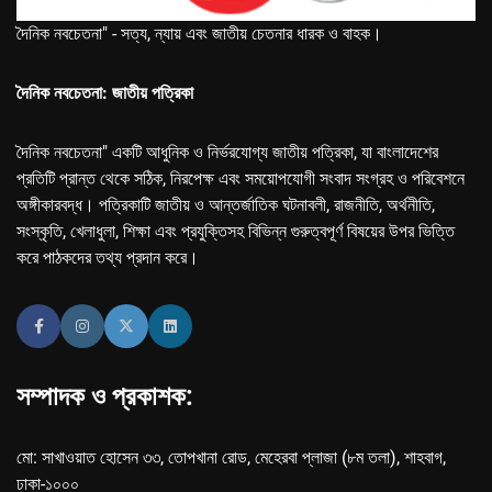
দৈনিক নবচেতনা" - সত্য, ন্যায় এবং জাতীয় চেতনার ধারক ও বাহক।
দৈনিক নবচেতনা: জাতীয় পত্রিকা
দৈনিক নবচেতনা" একটি আধুনিক ও নির্ভরযোগ্য জাতীয় পত্রিকা, যা বাংলাদেশের
প্রতিটি প্রান্ত থেকে সঠিক, নিরপেক্ষ এবং সময়োপযোগী সংবাদ সংগ্রহ ও পরিবেশনে
অঙ্গীকারবদ্ধ। পত্রিকাটি জাতীয় ও আন্তর্জাতিক ঘটনাবলী, রাজনীতি, অর্থনীতি,
সংস্কৃতি, খেলাধুলা, শিক্ষা এবং প্রযুক্তিসহ বিভিন্ন গুরুত্বপূর্ণ বিষয়ের উপর ভিত্তি
করে পাঠকদের তথ্য প্রদান করে।
সম্পাদক ও প্রকাশক:
মো: সাখাওয়াত হোসেন ৩৩, তোপখানা রোড, মেহেরবা প্লাজা (৮ম তলা), শাহবাগ,
ঢাকা-১০০০