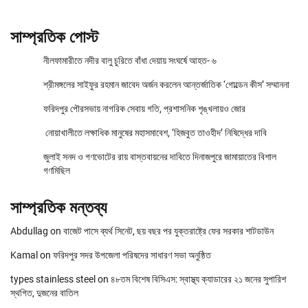
সাম্প্রতিক পোস্ট
নীলফামারীতে নদীর বালু চুরিতে বাঁধা দেয়ায় সংঘর্ষে আহত- ৬
শ্রীমঙ্গলের সাইফুর রহমান জাবেদ অর্জন করলেন আন্তর্জাতিক ‘গোল্ডেন কীস’ সম্মাননা
ফরিদপুর পৌরসভায় নাগরিক সেবায় গতি, প্রশাসনিক শৃঙ্খলায়ও জোর
নোয়াখালীতে লক্ষাধিক মানুষের মহাসমাবেশ, ‘হিজবুত তাওহীদ’ নিষিদ্ধের দাবি
জুলাই সনদ ও গণভোটের রায় বাস্তবায়নের দাবিতে দিনাজপুরে জামায়াতের বিশাল
গণমিছিল
সাম্প্রতিক মন্তব্য
Abdullag
on
বাজেট পাসে ব্যর্থ সিনেট, ছয় বছর পর যুক্তরাষ্ট্রে ফের সরকার শাটডাউন
Kamal
on
ফরিদপুর সদর উপজেলা পরিষদের সাধারণ সভা অনুষ্ঠিত
types stainless steel
on
৪৮তম বিশেষ বিসিএস: স্বাস্থ্য ক্যাডারের ২১ জনের সুপারিশ
স্থগিত, দুজনের বাতিল