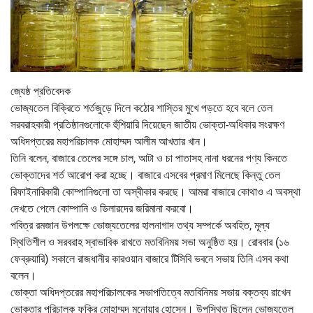
জ্যেষ্ঠ প্রতিবেদক
ভোজ্যতেল বিক্রিতে শর্তজুড়ে দিলে কঠোর শাস্তির মুখে পড়তে হবে বলে তেল
সরবরাহকারী প্রতিষ্ঠানগুলোকে হুঁশিয়ারি দিয়েছেন জাতীয় ভোক্তা-অধিকার সংরক্ষণ
অধিদপ্তরের মহাপরিচালক মোহাম্মদ আলীম আখতার খান।
তিনি বলেন, বাজারে তেলের সঙ্গে চাল, আটা ও চা পাতাসহ নানা ধরনের পণ্য কিনতে
ভোক্তাদের শর্ত আরোপ করা হচ্ছে। বাজারে এসবের প্রমাণ মিলেছে কিন্তু তেল
রিফাইনারিকারী কোম্পানিগুলো তা অস্বীকার করছে। আমরা বাজারে কোথাও এ অবস্থা
দেখতে পেলে কোম্পানি ও ডিলারদের জরিমানা করবো।
পবিত্র রমজান উপলক্ষে ভোজ্যতেলের হালনাগাদ তথ্য সম্পর্কে অবহিত, মূল্য
স্থিতিশীল ও সরবরাহ স্বাভাবিক রাখতে মতবিনিময় সভা অনুষ্ঠিত হয়। রোববার (১৬
ফেব্রুয়ারি) সকালে রাজধানীর কারওয়ান বাজারে টিসিবি ভবনে সভায় তিনি এসব কথা
বলেন।
ভোক্তা অধিদপ্তরের মহাপরিচালকের সভাপতিত্বে মতবিনিময় সভায় বক্তব্য রাখেন
ভোক্তার পরিচালক ফকির মোহাম্মদ মনোয়ার হোসেন। উপস্থিত ছিলেন ভোজ্যতেল