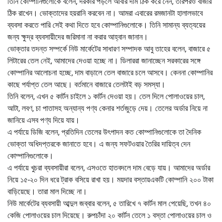
তিনি কোম্পানিগুলোকে বলেন, দরকার পড়লে আবার দাম ঠিক করে নেন, তারপরও বাজার
ঠিক রাখেন। ভোক্তাদের হয়রানি করবেন না। আমরা এবারের রমজানটা হালালভাবে
ব্যবসা করতে পারি সেই কথা দিতে হবে কোম্পানিগুলোকে। তিনি সামান্য ব্যত্যয়ের
জন্য ক্ষুদ্র ব্যবসায়ীদের জরিমানা না করার আহ্বান জানান।
ভোক্তার তদন্ত সম্পর্কে নিউ মার্কেটের সাধারণ সম্পাদক আবু তাহের বলেন, বাজারে ৫
লিটারের তেল নেই, আমাদের দেওয়া হচ্ছে না। ডিলাররা জানাচ্ছেন সরকারের সঙ্গে
কোম্পানির আলোচনা হচ্ছে, দাম বাড়ালে তেল বাজারে চলে আসবে। কেননা কোম্পানির
কাছে পর্যাপ্ত তেল আছে। বর্তমানে বাজারে তেলটাই বড় সমস্যা।
তিনি বলেন, এখন ৫ কার্টন চাইলে ১ কার্টন দেওয়া হয়। তেল দিলে পোলাওয়ের চাল,
আটা, লবণ, চা পাতাসহ অন্যান্য পণ্য কেনার শর্তজুড়ে দেয়। তেলের অর্ডার নিয়ে না
জানিয়ে এসব পণ্য দিয়ে যায়।
এ পর্যায়ে ডিজি বলেন, প্রতিদিন তেলের উৎপাদন কত কোম্পানিগুলোকে তা দৈনিক
ভোক্তা অধিদপ্তরকে জানাতে হবে। এ জন্য সফটওয়ার তৈরির দায়িত্ব দেন
কোম্পানিগুলোকে।
এ পর্যায়ে খুচরা ব্যবসায়ীরা বলেন, এসওতে হাতবদলে দাম বেড়ে যায়। আমাদের অর্ডার
নিয়ে ১৫-২০ দিন ধরে ট্রাক বসিয়ে রাখা হয়। ময়দার বস্তায়একটি কোম্পানি ২০০ টাকা
বাড়িয়েছে। তারা মাল দিচ্ছে না।
নিউ মার্কেটের ব্যবসায়ী আব্দুল জব্বার বলেন, ৫ তারিখে ৭ কার্টন মাল পেয়েছি, তখন ৪০
কেজি পোলাওয়ের চাল দিয়েছে। রুপচাঁদা ২০ কার্টন তেলে ১ বস্তা পোলাওয়ের চাল ও