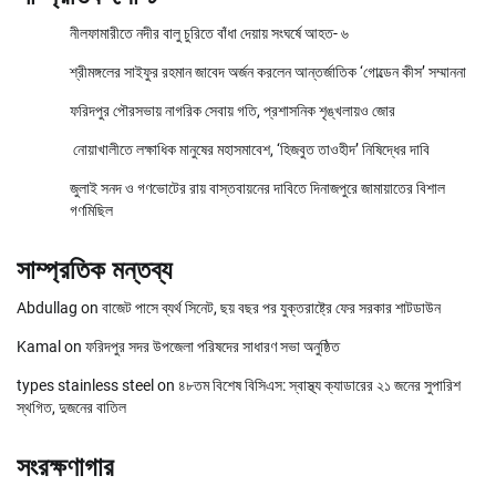
নীলফামারীতে নদীর বালু চুরিতে বাঁধা দেয়ায় সংঘর্ষে আহত- ৬
শ্রীমঙ্গলের সাইফুর রহমান জাবেদ অর্জন করলেন আন্তর্জাতিক ‘গোল্ডেন কীস’ সম্মাননা
ফরিদপুর পৌরসভায় নাগরিক সেবায় গতি, প্রশাসনিক শৃঙ্খলায়ও জোর
নোয়াখালীতে লক্ষাধিক মানুষের মহাসমাবেশ, ‘হিজবুত তাওহীদ’ নিষিদ্ধের দাবি
জুলাই সনদ ও গণভোটের রায় বাস্তবায়নের দাবিতে দিনাজপুরে জামায়াতের বিশাল
গণমিছিল
সাম্প্রতিক মন্তব্য
Abdullag
on
বাজেট পাসে ব্যর্থ সিনেট, ছয় বছর পর যুক্তরাষ্ট্রে ফের সরকার শাটডাউন
Kamal
on
ফরিদপুর সদর উপজেলা পরিষদের সাধারণ সভা অনুষ্ঠিত
types stainless steel
on
৪৮তম বিশেষ বিসিএস: স্বাস্থ্য ক্যাডারের ২১ জনের সুপারিশ
স্থগিত, দুজনের বাতিল
সংরক্ষণাগার