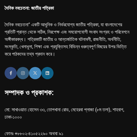
দৈনিক নবচেতনা: জাতীয় পত্রিকা
দৈনিক নবচেতনা" একটি আধুনিক ও নির্ভরযোগ্য জাতীয় পত্রিকা, যা বাংলাদেশের
প্রতিটি প্রান্ত থেকে সঠিক, নিরপেক্ষ এবং সময়োপযোগী সংবাদ সংগ্রহ ও পরিবেশনে
অঙ্গীকারবদ্ধ। পত্রিকাটি জাতীয় ও আন্তর্জাতিক ঘটনাবলী, রাজনীতি, অর্থনীতি,
সংস্কৃতি, খেলাধুলা, শিক্ষা এবং প্রযুক্তিসহ বিভিন্ন গুরুত্বপূর্ণ বিষয়ের উপর ভিত্তি
করে পাঠকদের তথ্য প্রদান করে।
সম্পাদক ও প্রকাশক:
মো: সাখাওয়াত হোসেন ৩৩, তোপখানা রোড, মেহেরবা প্লাজা (৮ম তলা), শাহবাগ,
ঢাকা-১০০০
ফোনঃ +৮৮০২-৪১০৫২২৯০ অথবা ৯১