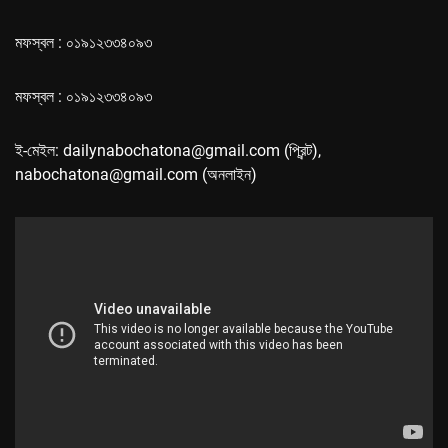
মফস্বল : ০১৯১২৩৩৪০৯৩
মফস্বল : ০১৯১২৩৩৪০৯৩
ই-মেইল: dailynabochatona@gmail.com (প্রিন্ট),
nabochatona@gmail.com (অনলাইন)