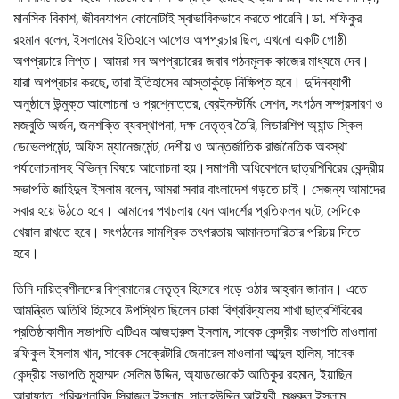
মানসিক বিকাশ, জীবনযাপন কোনোটাই স্বাভাবিকভাবে করতে পারেনি।ডা. শফিকুর
রহমান বলেন, ইসলামের ইতিহাসে আগেও অপপ্রচার ছিল, এখনো একটি গোষ্ঠী
অপপ্রচারে লিপ্ত। আমরা সব অপপ্রচারের জবাব গঠনমূলক কাজের মাধ্যমে দেব।
যারা অপপ্রচার করছে, তারা ইতিহাসের আস্তাকুঁড়ে নিক্ষিপ্ত হবে। দুদিনব্যাপী
অনুষ্ঠানে উন্মুক্ত আলোচনা ও প্রশ্নোত্তর, ব্রেইনস্টর্মিং সেশন, সংগঠন সম্প্রসারণ ও
মজবুতি অর্জন, জনশক্তি ব্যবস্থাপনা, দক্ষ নেতৃত্ব তৈরি, লিডারশিপ অ্যান্ড স্কিল
ডেভেলপমেন্ট, অফিস ম্যানেজমেন্ট, দেশীয় ও আন্তর্জাতিক রাজনৈতিক অবস্থা
পর্যালোচনাসহ বিভিন্ন বিষয়ে আলোচনা হয়।সমাপনী অধিবেশনে ছাত্রশিবিরের কেন্দ্রীয়
সভাপতি জাহিদুল ইসলাম বলেন, আমরা সবার বাংলাদেশ গড়তে চাই। সেজন্য আমাদের
সবার হয়ে উঠতে হবে। আমাদের পথচলায় যেন আদর্শের প্রতিফলন ঘটে, সেদিকে
খেয়াল রাখতে হবে। সংগঠনের সামগ্রিক তৎপরতায় আমানতদারিতার পরিচয় দিতে
হবে।
তিনি দায়িত্বশীলদের বিশ্বমানের নেতৃত্ব হিসেবে গড়ে ওঠার আহ্বান জানান। এতে
আমন্ত্রিত অতিথি হিসেবে উপস্থিত ছিলেন ঢাকা বিশ্ববিদ্যালয় শাখা ছাত্রশিবিরের
প্রতিষ্ঠাকালীন সভাপতি এটিএম আজহারুল ইসলাম, সাবেক কেন্দ্রীয় সভাপতি মাওলানা
রফিকুল ইসলাম খান, সাবেক সেক্রেটারি জেনারেল মাওলানা আব্দুল হালিম, সাবেক
কেন্দ্রীয় সভাপতি মুহাম্মদ সেলিম উদ্দিন, অ্যাডভোকেট আতিকুর রহমান, ইয়াছিন
আরাফাত, পরিকল্পনাবিদ সিরাজুল ইসলাম, সালাহউদ্দিন আইয়ুবী, মঞ্জুরুল ইসলাম,