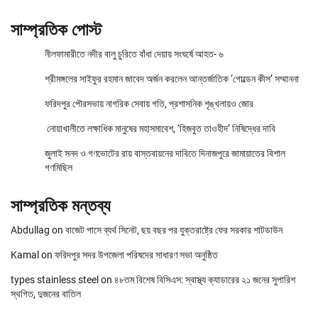
সাম্প্রতিক পোস্ট
নীলফামারীতে নদীর বালু চুরিতে বাঁধা দেয়ায় সংঘর্ষে আহত- ৬
শ্রীমঙ্গলের সাইফুর রহমান জাবেদ অর্জন করলেন আন্তর্জাতিক ‘গোল্ডেন কীস’ সম্মাননা
ফরিদপুর পৌরসভায় নাগরিক সেবায় গতি, প্রশাসনিক শৃঙ্খলায়ও জোর
নোয়াখালীতে লক্ষাধিক মানুষের মহাসমাবেশ, ‘হিজবুত তাওহীদ’ নিষিদ্ধের দাবি
জুলাই সনদ ও গণভোটের রায় বাস্তবায়নের দাবিতে দিনাজপুরে জামায়াতের বিশাল
গণমিছিল
সাম্প্রতিক মন্তব্য
Abdullag
on
বাজেট পাসে ব্যর্থ সিনেট, ছয় বছর পর যুক্তরাষ্ট্রে ফের সরকার শাটডাউন
Kamal
on
ফরিদপুর সদর উপজেলা পরিষদের সাধারণ সভা অনুষ্ঠিত
types stainless steel
on
৪৮তম বিশেষ বিসিএস: স্বাস্থ্য ক্যাডারের ২১ জনের সুপারিশ
স্থগিত, দুজনের বাতিল