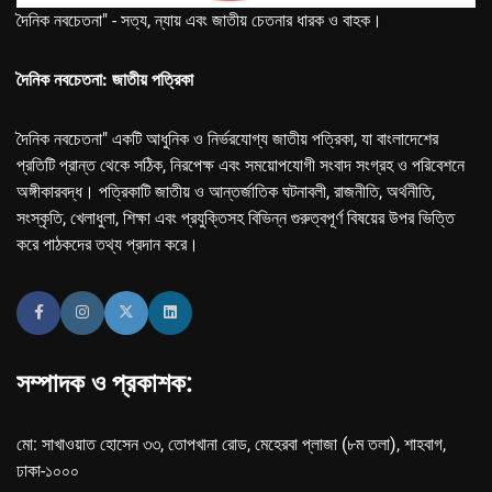
দৈনিক নবচেতনা" - সত্য, ন্যায় এবং জাতীয় চেতনার ধারক ও বাহক।
দৈনিক নবচেতনা: জাতীয় পত্রিকা
দৈনিক নবচেতনা" একটি আধুনিক ও নির্ভরযোগ্য জাতীয় পত্রিকা, যা বাংলাদেশের
প্রতিটি প্রান্ত থেকে সঠিক, নিরপেক্ষ এবং সময়োপযোগী সংবাদ সংগ্রহ ও পরিবেশনে
অঙ্গীকারবদ্ধ। পত্রিকাটি জাতীয় ও আন্তর্জাতিক ঘটনাবলী, রাজনীতি, অর্থনীতি,
সংস্কৃতি, খেলাধুলা, শিক্ষা এবং প্রযুক্তিসহ বিভিন্ন গুরুত্বপূর্ণ বিষয়ের উপর ভিত্তি
করে পাঠকদের তথ্য প্রদান করে।
সম্পাদক ও প্রকাশক:
মো: সাখাওয়াত হোসেন ৩৩, তোপখানা রোড, মেহেরবা প্লাজা (৮ম তলা), শাহবাগ,
ঢাকা-১০০০