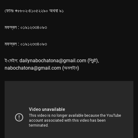
ফোনঃ +৮৮০২-৪১০৫২২৯০ অথবা ৯১
মফস্বল : ০১৯১২৩৩৪০৯৩
মফস্বল : ০১৯১২৩৩৪০৯৩
ই-মেইল: dailynabochatona@gmail.com (প্রিন্ট),
nabochatona@gmail.com (অনলাইন)