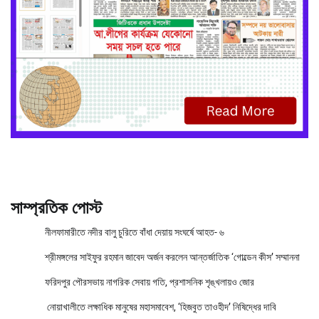
সাম্প্রতিক পোস্ট
নীলফামারীতে নদীর বালু চুরিতে বাঁধা দেয়ায় সংঘর্ষে আহত- ৬
শ্রীমঙ্গলের সাইফুর রহমান জাবেদ অর্জন করলেন আন্তর্জাতিক ‘গোল্ডেন কীস’ সম্মাননা
ফরিদপুর পৌরসভায় নাগরিক সেবায় গতি, প্রশাসনিক শৃঙ্খলায়ও জোর
নোয়াখালীতে লক্ষাধিক মানুষের মহাসমাবেশ, ‘হিজবুত তাওহীদ’ নিষিদ্ধের দাবি