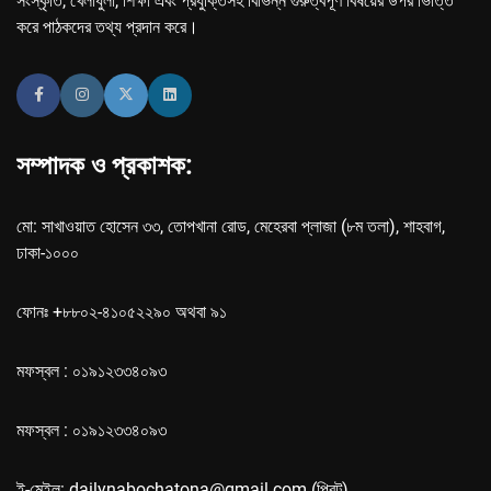
সংস্কৃতি, খেলাধুলা, শিক্ষা এবং প্রযুক্তিসহ বিভিন্ন গুরুত্বপূর্ণ বিষয়ের উপর ভিত্তি
করে পাঠকদের তথ্য প্রদান করে।
সম্পাদক ও প্রকাশক:
মো: সাখাওয়াত হোসেন ৩৩, তোপখানা রোড, মেহেরবা প্লাজা (৮ম তলা), শাহবাগ,
ঢাকা-১০০০
ফোনঃ +৮৮০২-৪১০৫২২৯০ অথবা ৯১
মফস্বল : ০১৯১২৩৩৪০৯৩
মফস্বল : ০১৯১২৩৩৪০৯৩
ই-মেইল: dailynabochatona@gmail.com (প্রিন্ট),