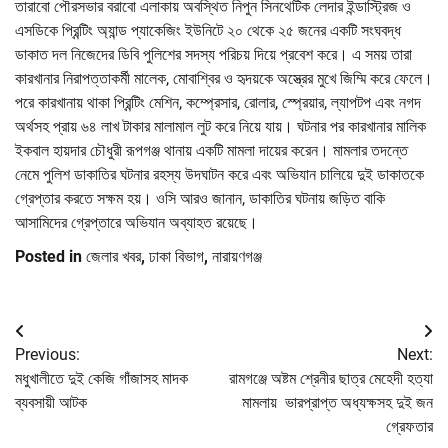
তারাবো পৌরসভার বরাবো এলাকায় অবস্থিত নিপুন সিনথেটিক লেদার ইন্ডাস্ট্রিজ ও
এসডিকে প্রিন্টিং অ্যান্ড প্যাকেজিং ইউনিটে ২০ থেকে ২৫ জনের একটি সংঘবদ্ধ
ডাকাত দল নিজেদের ডিবি পুলিশের সদস্য পরিচয় দিয়ে প্রবেশ করে। এ সময় তারা
কারখানার নিরাপত্তাকর্মী মালেক, মোবাশ্বির ও হৃদয়কে অস্ত্রের মুখে জিম্মি করে ফেলে।
পরে কারখানায় থাকা প্রিন্টিং মেশিন, কম্প্রেসার, রোলার, স্প্রেয়ার, ল্যাপটপ এবং নগদ
অর্থসহ প্রায় ৬৪ লাখ টাকার মালামাল লুট করে নিয়ে যায়। ঘটনার পর কারখানার মালিক
ইকবাল হায়দার চৌধুরী রূপগঞ্জ থানায় একটি মামলা দায়ের করেন। মামলার তদন্তে
নেমে পুলিশ ডাকাতির ঘটনার রহস্য উদঘাটন করে এবং অভিযান চালিয়ে দুই ডাকাতকে
গ্রেপ্তার করতে সক্ষম হয়। ওসি আরও জানান, ডাকাতির ঘটনায় জড়িত বাকি
আসামিদের গ্রেপ্তারে অভিযান অব্যাহত রয়েছে।
Posted in
জেলার খবর
,
ঢাকা বিভাগ
,
নারায়ণগঞ্জ
Post
Previous:
Next:
navigation
মধুখালীতে দুই কেজি গাঁজাসহ মাদক
রামগঞ্জে অষ্টম শ্রেনীর ছাত্র মেহেদী হত্যা
ব্যবসায়ী আটক
মামলায় ভারপ্রাপ্ত অধ্যক্ষসহ দুই জন
গ্রেফতার