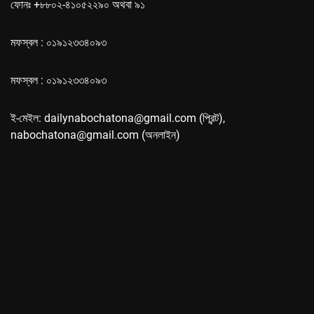
ফোনঃ +৮৮০২-৪১০৫২২৯০ অথবা ৯১
মফস্বল : ০১৯১২৩৩৪০৯৩
মফস্বল : ০১৯১২৩৩৪০৯৩
ই-মেইল: dailynabochatona@gmail.com (প্রিন্ট),
nabochatona@gmail.com (অনলাইন)