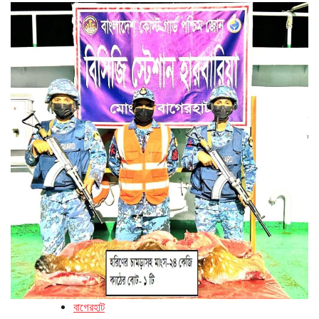
বাগেরহাট