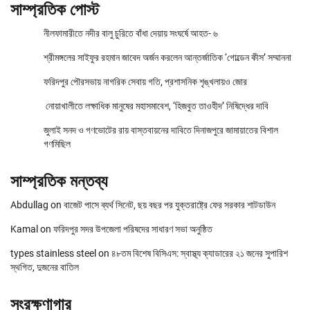
সাম্প্রতিক পোস্ট
নীলফামারীতে নদীর বালু চুরিতে বাঁধা দেয়ায় সংঘর্ষে আহত- ৬
শ্রীমঙ্গলের সাইফুর রহমান জাবেদ অর্জন করলেন আন্তর্জাতিক ‘গোল্ডেন কীস’ সম্মাননা
ফরিদপুর পৌরসভায় নাগরিক সেবায় গতি, প্রশাসনিক শৃঙ্খলায়ও জোর
নোয়াখালীতে লক্ষাধিক মানুষের মহাসমাবেশ, ‘হিজবুত তাওহীদ’ নিষিদ্ধের দাবি
জুলাই সনদ ও গণভোটের রায় বাস্তবায়নের দাবিতে দিনাজপুরে জামায়াতের বিশাল
গণমিছিল
সাম্প্রতিক মন্তব্য
Abdullag
on
বাজেট পাসে ব্যর্থ সিনেট, ছয় বছর পর যুক্তরাষ্ট্রে ফের সরকার শাটডাউন
Kamal
on
ফরিদপুর সদর উপজেলা পরিষদের সাধারণ সভা অনুষ্ঠিত
types stainless steel
on
৪৮তম বিশেষ বিসিএস: স্বাস্থ্য ক্যাডারের ২১ জনের সুপারিশ
স্থগিত, দুজনের বাতিল
সংরক্ষণাগার