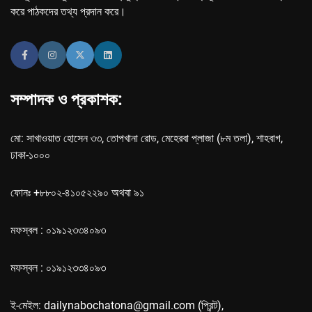
করে পাঠকদের তথ্য প্রদান করে।
সম্পাদক ও প্রকাশক:
মো: সাখাওয়াত হোসেন ৩৩, তোপখানা রোড, মেহেরবা প্লাজা (৮ম তলা), শাহবাগ,
ঢাকা-১০০০
ফোনঃ +৮৮০২-৪১০৫২২৯০ অথবা ৯১
মফস্বল : ০১৯১২৩৩৪০৯৩
মফস্বল : ০১৯১২৩৩৪০৯৩
ই-মেইল: dailynabochatona@gmail.com (প্রিন্ট),