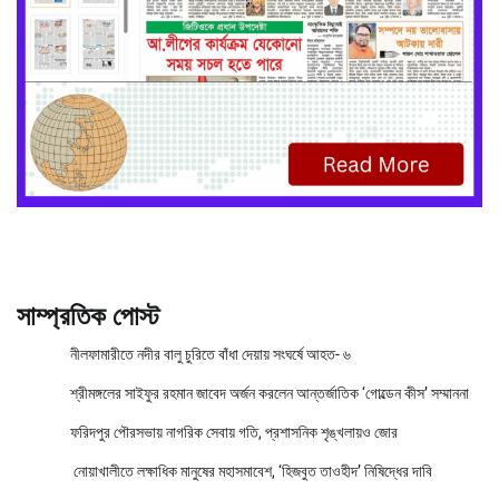
সাম্প্রতিক পোস্ট
নীলফামারীতে নদীর বালু চুরিতে বাঁধা দেয়ায় সংঘর্ষে আহত- ৬
শ্রীমঙ্গলের সাইফুর রহমান জাবেদ অর্জন করলেন আন্তর্জাতিক ‘গোল্ডেন কীস’ সম্মাননা
ফরিদপুর পৌরসভায় নাগরিক সেবায় গতি, প্রশাসনিক শৃঙ্খলায়ও জোর
নোয়াখালীতে লক্ষাধিক মানুষের মহাসমাবেশ, ‘হিজবুত তাওহীদ’ নিষিদ্ধের দাবি