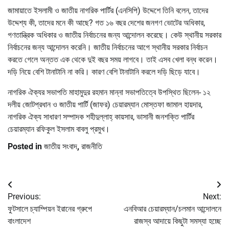
জামায়াতে ইসলামী ও জাতীয় নাগরিক পার্টির (এনসিপি) উদ্দেশে তিনি বলেন, তাদের
উদ্দেশ্য কী, তাদের মনে কী আছে? গত ১৬ বছর দেশের জনগণ ভোটের অধিকার,
গণতান্ত্রিক অধিকার ও জাতীয় নির্বাচনের জন্য আন্দোলন করেছে। কেউ স্থানীয় সরকার
নির্বাচনের জন্য আন্দোলন করেনি। জাতীয় নির্বাচনের আগে স্থানীয় সরকার নির্বাচন
করতে গেলে অন্তত এক থেকে দুই বছর সময় লাগবে। তাই এসব খেলা বন্ধ করেন।
দড়ি নিয়ে বেশি টানাটানি না করি। কারণ বেশি টানাটানি করলে দড়ি ছিড়ে যাবে।
নাগরিক ঐক্যর সভাপতি মাহামুদুর রহমান মান্না সভাপতিত্বে উপস্থিত ছিলেন- ১২
দলীয় জোটপ্রধান ও জাতীয় পার্টি (জাফর) চেয়ারম্যান মোস্তফা জামাল হায়দার,
নাগরিক ঐক্য সাধারণ সম্পাদক শহীদুল্লাহ্ কায়সার, ভাসানী জনশক্তি পার্টির
চেয়ারম্যান রফিকুল ইসলাম বাবলু প্রমুখ।
Posted in
জাতীয় সংবাদ
,
রাজনীতি
Post
Previous:
Next:
navigation
ফুটসালে চ্যাম্পিয়ন ইরানের গ্রুপে
এনবিআর চেয়ারম্যান/চলমান আন্দোলনে
বাংলাদেশ
রাজস্ব আদায়ে কিছুটা সমস্যা হচ্ছে