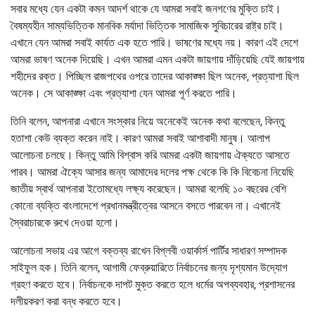
সবার মধ্যে যেন একটা কমন আদর্শ থাকে যে আমরা সবাই জনগণের মুক্তি চাই।
বৈষম্যহীন সাম্যভিত্তিক মানবিক মর্যাদা ভিত্তিক সামাজিক সুবিচারের রাষ্ট্র চাই।
এখানে যেন আমরা সবাই কার্যত এক হতে পারি। ভাষণের মধ্যে নয়। কারণ এই দেশে
আমরা ভাষণ অনেক দিয়েছি। এখন আমরা এমন একটা জায়গায় দাঁড়িয়েছি যেই জায়গায়
শহীদের রক্ত। পিচ্ছিল রাজপথের ওপরে তাদের আকাঙ্ক্ষা ছিল অনেক, প্রত্যাশা ছিল
অনেক। সে আকাঙ্ক্ষা এবং প্রত্যাশা যেন আমরা পূর্ণ করতে পারি।
তিনি বলেন, আপনারা এখানে সংস্কার নিয়ে অনেকেই অনেক কথা বলেছেন, কিন্তু
হতাশা কেউ ব্যক্ত করেন নাই। কারণ আমরা সবাই আশাবাদী মানুষ। আলাপ
আলোচনা চলছে। কিন্তু আমি বিশ্বাস করি আমরা একটা জায়গায় ঐক্যতে আসতে
পারব। আমরা ঐক্যে আসার জন্য আমাদের দলের পক্ষ থেকে কি কি বিবেচনা নিয়েছি
জাতীয় স্বার্থ আপনারা ইতোমধ্যে লক্ষ্য করেছেন। আমরা বলেছি ১০ বছরের বেশি
কোনো ব্যক্তি বাংলাদেশে প্রধানমন্ত্রীত্বের আসনে বসতে পারবেন না। এখানেই
স্বৈরাচারকে রুখে দেওয়া হলো।
আলোচনা সভায় এর আগে বক্তব্য রাখেন বিপ্লবী ওয়ার্কার্স পার্টির সাধারণ সম্পাদক
সাইফুল হক। তিনি বলেন, আগামী ফেব্রুয়ারিতে নির্বাচনের জন্য দৃশ্যমান উদ্যোগ
গ্রহণ করতে হবে। নির্বাচনকে দাপট মুক্ত করতে হলে ধর্মের অপব্যবহার, প্রশাসনের
দলীয়করণ করা বন্ধ করতে হবে।