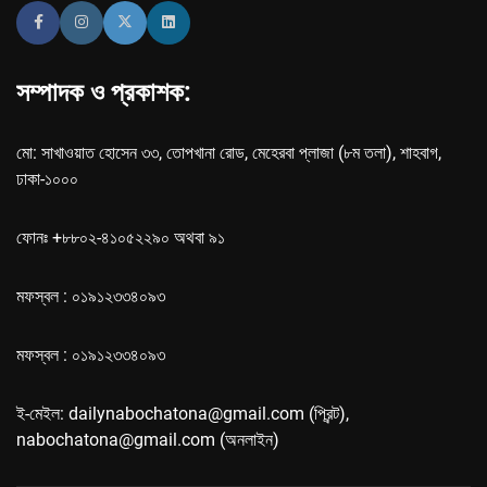
সম্পাদক ও প্রকাশক:
মো: সাখাওয়াত হোসেন ৩৩, তোপখানা রোড, মেহেরবা প্লাজা (৮ম তলা), শাহবাগ,
ঢাকা-১০০০
ফোনঃ +৮৮০২-৪১০৫২২৯০ অথবা ৯১
মফস্বল : ০১৯১২৩৩৪০৯৩
মফস্বল : ০১৯১২৩৩৪০৯৩
ই-মেইল: dailynabochatona@gmail.com (প্রিন্ট),
nabochatona@gmail.com (অনলাইন)