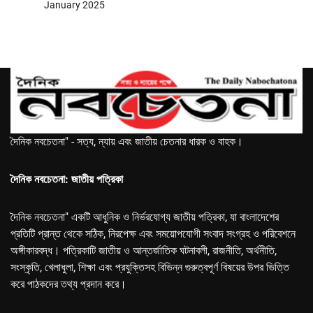
January 2025
দৈনিক নবচেতনা" - সত্য, ন্যায় এবং জাতীয় চেতনার ধারক ও বাহক।
দৈনিক নবচেতনা: জাতীয় পত্রিকা
দৈনিক নবচেতনা" একটি আধুনিক ও নির্ভরযোগ্য জাতীয় পত্রিকা, যা বাংলাদেশের
প্রতিটি প্রান্ত থেকে সঠিক, নিরপেক্ষ এবং সময়োপযোগী সংবাদ সংগ্রহ ও পরিবেশনে
অঙ্গীকারবদ্ধ। পত্রিকাটি জাতীয় ও আন্তর্জাতিক ঘটনাবলী, রাজনীতি, অর্থনীতি,
সংস্কৃতি, খেলাধুলা, শিক্ষা এবং প্রযুক্তিসহ বিভিন্ন গুরুত্বপূর্ণ বিষয়ের উপর ভিত্তি
করে পাঠকদের তথ্য প্রদান করে।