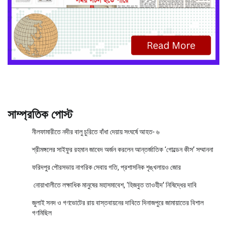
সাম্প্রতিক পোস্ট
নীলফামারীতে নদীর বালু চুরিতে বাঁধা দেয়ায় সংঘর্ষে আহত- ৬
শ্রীমঙ্গলের সাইফুর রহমান জাবেদ অর্জন করলেন আন্তর্জাতিক ‘গোল্ডেন কীস’ সম্মাননা
ফরিদপুর পৌরসভায় নাগরিক সেবায় গতি, প্রশাসনিক শৃঙ্খলায়ও জোর
নোয়াখালীতে লক্ষাধিক মানুষের মহাসমাবেশ, ‘হিজবুত তাওহীদ’ নিষিদ্ধের দাবি
জুলাই সনদ ও গণভোটের রায় বাস্তবায়নের দাবিতে দিনাজপুরে জামায়াতের বিশাল
গণমিছিল