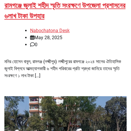
রামগঞ্জে জুলাই শহীদ স্মৃতি সংরক্ষণে উপজেলা প্রশাসনের
৬লাখ টাকা উপহার
Nabochatona Desk
May 28, 2025
0
মনির হোসেন বাবুল, রামগঞ্জ (লক্ষ্মীপুর) লক্ষ্মীপুরের রামগঞ্জে ২০২৪ সালের ঐতিহাসিক
জুলাই বিপ্লবে আত্মত্যাগকারী ৬ শহীদ পরিবারের প্রতি শ্রদ্ধা জানিয়ে তাদের স্মৃতি
সংরক্ষণে ১ লাখ টাকা […]