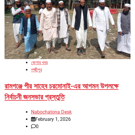
জেলার খবর
লক্ষ্মীপুর
রামগঞ্জে পীর সাহেব চরমোনাই-এর আগমন উপলক্ষে
নির্বাচনী জনসভার প্রস্তুতি
Nabochatona Desk
February 1, 2026
0