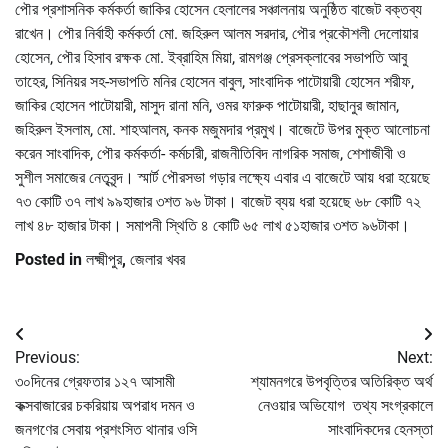
পৌর প্রশাসনিক কর্মকর্তা জাকির হোসেন হেলালের সঞ্চালনায় অনুষ্ঠিত বাজেট বক্তব্য
রাখেন। পৌর নির্বাহী কর্মকর্তা মো. জহিরুল আলম সরদার, পৌর প্রকৌশলী দেলোয়ার
হোসেন, পৌর হিসাব রক্ষক মো. ইব্রাহিম মিয়া, রামগঞ্জ প্রেসক্লাবের সভাপতি আবু
তাহের, সিনিয়র সহ-সভাপতি মনির হোসেন বাবুল, সাংবাদিক পাটোয়ারী হোসেন শরীফ,
জাকির হোসেন পাটোয়ারী, মাসুদ রানা মনি, ওমর ফারুক পাটোয়ারী, হাছানুর জামান,
জহিরুল ইসলাম, মো. শাহআলম, কনক মজুমদার প্রমুখ। বাজেটে উপর মুক্ত আলোচনা
করেন সাংবাদিক, পৌর কর্মকর্তা- কর্মচারী, রাজনীতিবিদ নাগরিক সমাজ, শেশাজীবী ও
সুশীল সমাজের নেতৃবৃন্দ। স্মার্ট পৌরসভা গড়ার লক্ষ্যে এবার এ বাজেটে আয় ধরা হয়েছে
৭৩ কোটি ৩৭ লাখ ৯৯হাজার ৩শত ৯৬ টাকা। বাজেট ব্যয় ধরা হয়েছে ৬৮ কোটি ৭২
লাখ ৪৮ হাজার টাকা। সমাপনী স্থিতি ৪ কোটি ৬৫ লাখ ৫১হাজার ৩শত ৯৬টাকা।
Posted in
লক্ষ্মীপুর
,
জেলার খবর
Post
Previous:
Next:
navigation
৩০দিনের গ্রেফতার ১২৭ আসামী
শ্যামনগরে উপবৃত্তির অতিরিক্ত অর্থ
কক্সবাজারের চকরিয়ায় অপরাধ দমন ও
নেওয়ার অভিযোগ তথ্য সংগ্রকালে
জনগণের সেবায় প্রশংসিত থানার ওসি
সাংবাদিকদের হেনস্তা