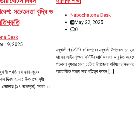
মাসিক সভা
 ডায়াবেটিস দিবস
াবেশ: সচেতনতা বৃদ্ধি ও
Nabochatona Desk
তিশ্রুতি
May 22, 2025
0
ona Desk
r 19, 2025
মধুখালী প্রতিনিধি ফরিদপুরের মধুখালী উপজেলা মে 
মাসের আইনশৃংখলা কমিটির মাসিক সভা অনুষ্ঠিত হয়ে
গতকাল বুধবার বেলা ১১টায় উপজেলা পরিষদের সভাকক্
আয়োজিত সভায় সভাপতিত্ব করেন […]
খালী প্রতিনিধি ফরিদপুরের
েটিকস দিবস ২০২৫ উপলক্ষে সুধী
ে। সোমবার (১৭ নভেম্বর) সকাল ১১