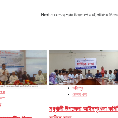
Next:
নারায়ণগঞ্জে গ্যাস বিস্ফোরণে একই পরিবারের তিনজ
ফরিদপুর
 খবর
জেলার খবর
িভাগ
র
মধুখালী উপজেলা আইনশৃংখলা কমিট