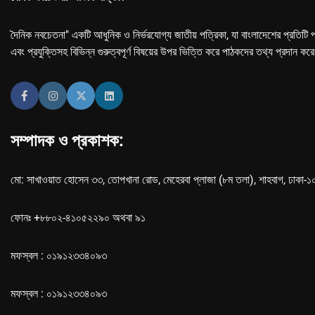
দৈনিক নবচেতনা" একটি আধুনিক ও নির্ভরযোগ্য জাতীয় পত্রিকা, যা বাংলাদেশের প্রতিটি প
এবং প্রযুক্তিসহ বিভিন্ন গুরুত্বপূর্ণ বিষয়ের উপর ভিত্তি করে পাঠকদের তথ্য প্রদান কর
সম্পাদক ও প্রকাশক:
মো: সাখাওয়াত হোসেন ৩৩, তোপখানা রোড, মেহেরবা প্লাজা (৮ম তলা), শাহবাগ, ঢাকা-
ফোনঃ +৮৮০২-৪১০৫২২৯০ অথবা ৯১
মফস্বল : ০১৯১২৩৩৪০৯৩
মফস্বল : ০১৯১২৩৩৪০৯৩