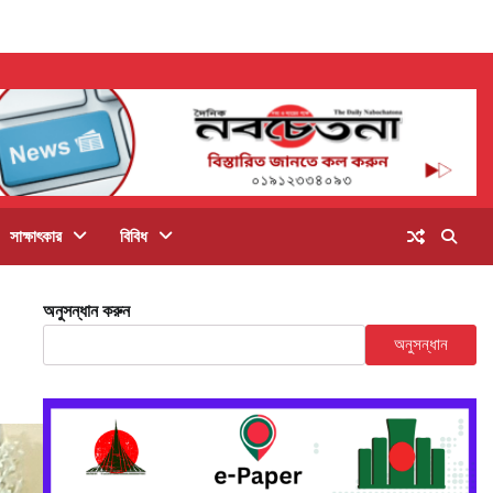
সাক্ষাৎকার
বিবিধ
অনুসন্ধান করুন
অনুসন্ধান