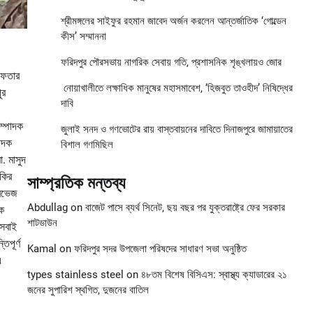
শ্রীমঙ্গলের সাইফুর রহমান জাবেদ অর্জন করলেন আন্তর্জাতিক ‘গোল্ডেন
কীস’ সম্মাননা
ফরিদপুর পৌরসভায় নাগরিক সেবায় গতি, প্রশাসনিক শৃঙ্খলায়ও জোর
 ইফতার
নোয়াখালীতে লক্ষাধিক মানুষের মহাসমাবেশ, ‘হিজবুত তাওহীদ’ নিষিদ্ধের
ুর
দাবি
ম্পাদক
জুলাই সনদ ও গণভোটের রায় বাস্তবায়নের দাবিতে দিনাজপুরে জামায়াতের
পাদক
বিশাল গণমিছিল
. মাসুদ
াকির
সাম্প্রতিক মন্তব্য
ারভেজ
Abdullag
on
বাজেট পাসে ব্যর্থ সিনেট, ছয় বছর পর যুক্তরাষ্ট্রে ফের সরকার
লক
শাটডাউন
 সবাই
িপূর্ণ
Kamal
on
ফরিদপুর সদর উপজেলা পরিষদের সাধারণ সভা অনুষ্ঠিত
এ
types stainless steel
on
৪৮তম বিশেষ বিসিএস: স্বাস্থ্য ক্যাডারের ২১
জনের সুপারিশ স্থগিত, দুজনের বাতিল