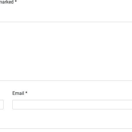
 marked
*
Email
*