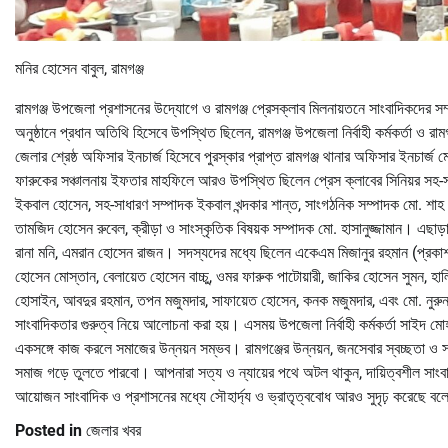
মনির হোসেন বাবুল, রামগঞ্জ
রামগঞ্জ উপজেলা প্রশাসনের উদ্যোগে ও রামগঞ্জ প্রেসক্লাব মিলনায়তনে সাংবাদিকদের স
অনুষ্ঠানে প্রধান অতিথি হিসেবে উপস্থিত ছিলেন, রামগঞ্জ উপজেলা নির্বাহী কর্মকর্তা ও 
জেলার শ্রেষ্ঠ অফিসার ইনচার্জ হিসেবে পুরস্কার প্রাপ্ত রামগঞ্জ থানার অফিসার ইনচার্
ফারুকের সঞ্চালনায় ইফতার মাহফিলে আরও উপস্থিত ছিলেন প্রেস ক্লাবের সিনিয়র সহ-স
ইকবাল হোসেন, সহ-সাধারণ সম্পাদক ইকবাল খন্দকার শান্ত, সাংগঠনিক সম্পাদক মো. শাহ 
তামজিদ হোসেন রুবেল, ক্রীড়া ও সাংস্কৃতিক বিষয়ক সম্পাদক মো. হাসানুজ্জামান। এছাড়
রানা মনি, এমরান হোসেন রাজন। সদস্যদের মধ্যে ছিলেন একেএম মিজানুর রহমান (প্রকাশক 
হোসেন মোস্তান, বেলায়েত হোসেন বাচ্চু, ওমর ফারুক পাটোয়ারী, জাকির হোসেন সুমন, হা
হোসাইন, আবদুর রহমান, তপন মজুমদার, সাফায়েত হোসেন, কনক মজুমদার, এবং মো. নুরুন ন
সাংবাদিকতার গুরুত্ব নিয়ে আলোচনা করা হয়। এসময় উপজেলা নির্বাহী কর্মকর্তা সাইদ মোহ
একসঙ্গে কাজ করলে সমাজের উন্নয়ন সম্ভব। রামগঞ্জের উন্নয়ন, জনসেবার স্বচ্ছতা ও সা
সমাজ গড়ে তুলতে পারবো। আপনারা সত্য ও ন্যায়ের পথে অটল থাকুন, দায়িত্বশীল সাংব
আয়োজন সাংবাদিক ও প্রশাসনের মধ্যে সৌহার্দ্য ও ভ্রাতৃত্ববোধ আরও সুদৃঢ় করেছে ব
Posted in
জেলার খবর