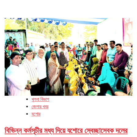
খুলনা বিভাগ
জেলার খবর
যশোর
বিভিন্ন কর্মসূচীর মধ্য দিয়ে যশোরে স্বেচ্ছাসেবক দলের