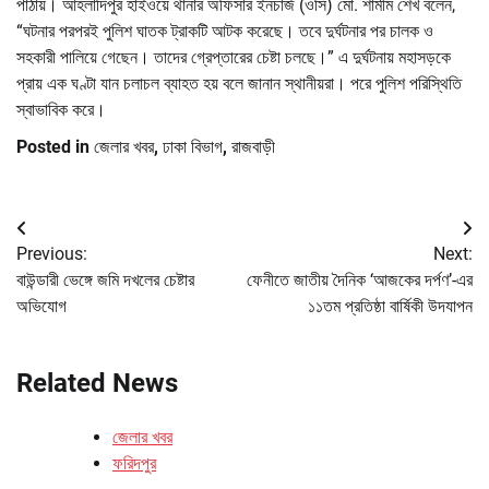
পাঠায়। আহলাদিপুর হাইওয়ে থানার অফিসার ইনচার্জ (ওসি) মো. শামীম শেখ বলেন,
“ঘটনার পরপরই পুলিশ ঘাতক ট্রাকটি আটক করেছে। তবে দুর্ঘটনার পর চালক ও
সহকারী পালিয়ে গেছেন। তাদের গ্রেপ্তারের চেষ্টা চলছে।” এ দুর্ঘটনায় মহাসড়কে
প্রায় এক ঘণ্টা যান চলাচল ব্যাহত হয় বলে জানান স্থানীয়রা। পরে পুলিশ পরিস্থিতি
স্বাভাবিক করে।
Posted in
জেলার খবর
,
ঢাকা বিভাগ
,
রাজবাড়ী
Post
Previous:
Next:
navigation
বাউন্ডারী ভেঙ্গে জমি দখলের চেষ্টার
ফেনীতে জাতীয় দৈনিক ‘আজকের দর্পণ’-এর
অভিযোগ
১১তম প্রতিষ্ঠা বার্ষিকী উদযাপন
Related News
জেলার খবর
ফরিদপুর