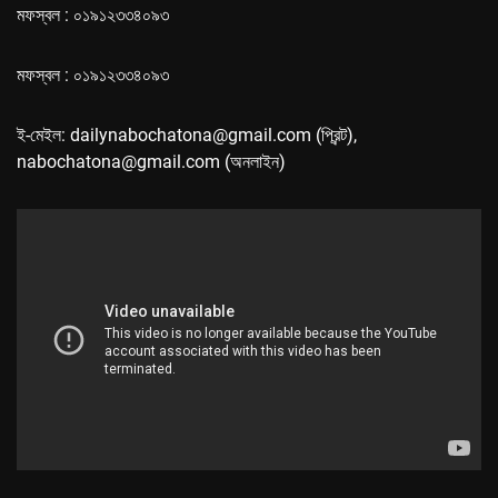
মফস্বল : ০১৯১২৩৩৪০৯৩
মফস্বল : ০১৯১২৩৩৪০৯৩
ই-মেইল: dailynabochatona@gmail.com (প্রিন্ট),
nabochatona@gmail.com (অনলাইন)