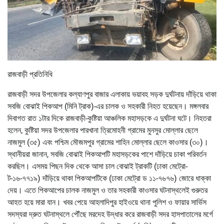
রাজবাড়ী প্রতিনিধি
রাজবাড়ী সদর উপজেলার কল্যাণপুর বাজার এলাকায় ভয়াবহ সড়ক দুর্ঘটনায় দাঁড়িয়ে থাকা
সবজি বোঝাই পিকআপ (মিনি ট্রাক)-এর চালক ও সহকারী নিহত হয়েছেন। মঙ্গলবার
দিবাগত রাত ১টার দিকে রাজবাড়ী-কুষ্টিয়া আঞ্চলিক মহাসড়কে এ দুর্ঘটনা ঘটে। নিহতরা
হলেন, কুষ্টিয়া সদর উপজেলার পারখানা ত্রিমোহনী গ্রামের মুনসুর মোল্লার ছেলে
নাজমুল (৩৫) এবং পশ্চিম মৌজমপুর গ্রামের শাহিন মোল্লার ছেলে কাওসার (৩০)।
স্থানীয়রা জানান, সবজি বোঝাই পিকআপটি মহাসড়কের পাশে দাঁড়িয়ে চাকা পরিবর্তন
করছিল। এসময় পিছন দিক থেকে আসা চাল বোঝাই ট্রাকটি (ঢাকা মেট্রো-
ট-১৬-৭৭১৯) দাঁড়িয়ে থাকা পিকআপটিকে (ঢাকা মেট্রো ড ১১-৭৬৭৬) জোরে ধাক্কা
দেয়। এতে পিকআপের চালক নাজমুল ও তার সহকারী কাওসার ঘটনাস্থলেই গুরুতর
আহত হয়ে মারা যান। খবর পেয়ে আহলাদিপুর হাইওয়ে থানা পুলিশ ও ফায়ার সার্ভিস
সদস্যরা দ্রুত ঘটনাস্থলে পৌঁছে মরদেহ উদ্ধার করে রাজবাড়ী সদর হাসপাতালের মর্গে