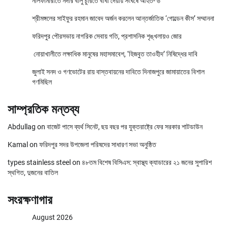
নীলফামারীতে নদীর বালু চুরিতে বাঁধা দেয়ায় সংঘর্ষে আহত- ৬
শ্রীমঙ্গলের সাইফুর রহমান জাবেদ অর্জন করলেন আন্তর্জাতিক ‘গোল্ডেন কীস’ সম্মাননা
ফরিদপুর পৌরসভায় নাগরিক সেবায় গতি, প্রশাসনিক শৃঙ্খলায়ও জোর
নোয়াখালীতে লক্ষাধিক মানুষের মহাসমাবেশ, ‘হিজবুত তাওহীদ’ নিষিদ্ধের দাবি
জুলাই সনদ ও গণভোটের রায় বাস্তবায়নের দাবিতে দিনাজপুরে জামায়াতের বিশাল
গণমিছিল
সাম্প্রতিক মন্তব্য
Abdullag
on
বাজেট পাসে ব্যর্থ সিনেট, ছয় বছর পর যুক্তরাষ্ট্রে ফের সরকার শাটডাউন
Kamal
on
ফরিদপুর সদর উপজেলা পরিষদের সাধারণ সভা অনুষ্ঠিত
types stainless steel
on
৪৮তম বিশেষ বিসিএস: স্বাস্থ্য ক্যাডারের ২১ জনের সুপারিশ
স্থগিত, দুজনের বাতিল
সংরক্ষণাগার
August 2026