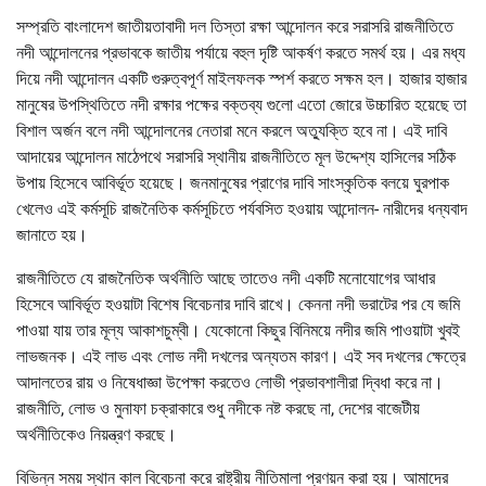
সম্প্রতি বাংলাদেশ জাতীয়তাবাদী দল তিস্তা রক্ষা আন্দোলন করে সরাসরি রাজনীতিতে
নদী আন্দোলনের প্রভাবকে জাতীয় পর্যায়ে বহুল দৃষ্টি আকর্ষণ করতে সমর্থ হয়। এর মধ্য
দিয়ে নদী আন্দোলন একটি গুরুত্বপূর্ণ মাইলফলক স্পর্শ করতে সক্ষম হল। হাজার হাজার
মানুষের উপস্থিতিতে নদী রক্ষার পক্ষের বক্তব্য গুলো এতো জোরে উচ্চারিত হয়েছে তা
বিশাল অর্জন বলে নদী আন্দোলনের নেতারা মনে করলে অত্যুক্তি হবে না। এই দাবি
আদায়ের আন্দোলন মাঠেপথে সরাসরি স্থানীয় রাজনীতিতে মূল উদ্দেশ্য হাসিলের সঠিক
উপায় হিসেবে আবির্ভূত হয়েছে। জনমানুষের প্রাণের দাবি সাংস্কৃতিক বলয়ে ঘুরপাক
খেলেও এই কর্মসূচি রাজনৈতিক কর্মসূচিতে পর্যবসিত হওয়ায় আন্দোলন- নারীদের ধন্যবাদ
জানাতে হয়।
রাজনীতিতে যে রাজনৈতিক অর্থনীতি আছে তাতেও নদী একটি মনোযোগের আধার
হিসেবে আবির্ভূত হওয়াটা বিশেষ বিবেচনার দাবি রাখে। কেননা নদী ভরাটের পর যে জমি
পাওয়া যায় তার মূল্য আকাশচুম্বী। যেকোনো কিছুর বিনিময়ে নদীর জমি পাওয়াটা খুবই
লাভজনক। এই লাভ এবং লোভ নদী দখলের অন্যতম কারণ। এই সব দখলের ক্ষেত্রে
আদালতের রায় ও নিষেধাজ্ঞা উপেক্ষা করতেও লোভী প্রভাবশালীরা দ্বিধা করে না।
রাজনীতি, লোভ ও মুনাফা চক্রাকারে শুধু নদীকে নষ্ট করছে না, দেশের বাজেটীয়
অর্থনীতিকেও নিয়ন্ত্রণ করছে।
বিভিন্ন সময় স্থান কাল বিবেচনা করে রাষ্ট্রীয় নীতিমালা প্রণয়ন করা হয়। আমাদের