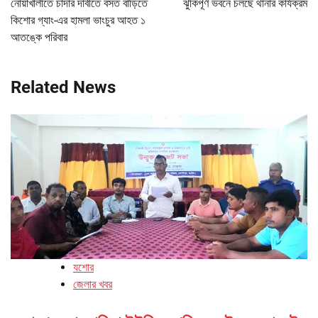
নোয়াখালীতে চাঁদার দাবীতে বসত বাড়িতে
ঝুঁকিপূর্ণ ভবনে চলছে থানার কার্যক্রম
কিশোর গ্যাং-এর হামলা ভাংচুর আহত ১
আতঙ্কে পরিবার
Related News
যশোর
জেলার খবর