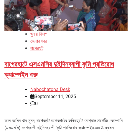
খুলনা বিভাগ
জেলার খবর
বাগেরহাট
বাগেরহাটে এসএমসির দুইদিনব্যাপী কৃমি প্রতিরোধ
ক্যাম্পেইন শুরু
Nabochatona Desk
September 11, 2025
0
আল আমিন খান সুমন, বাগেরহাট বাগেরহাটের ফকিরহাটে সোশ্যাল মার্কেটিং কোম্পানি
(এসএমসি) দেশব্যাপী দুইদিনব্যাপী ‘কৃমি প্রতিরোধ ক্যাম্পেইন-এর উদ্বোধন