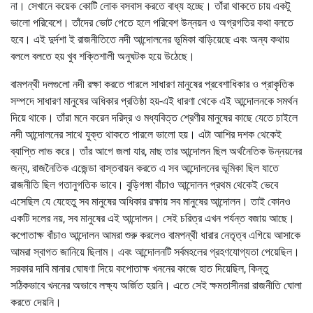
না। সেখানে কয়েক কোটি লোক বসবাস করতে বাধ্য হচ্ছে। তাঁরা থাকতে চায় একটু
ভালো পরিবেশে। তাঁদের ভোট পেতে হলে পরিবেশ উন্নয়ন ও অগ্রগতির কথা বলতে
হবে। এই দুর্দশা ই রাজনীতিতে নদী আন্দোলনের ভূমিকা বাড়িয়েছে এবং অন্য কথায়
বললে বলতে হয় খুব শক্তিশালী অনুঘটক হয়ে উঠেছে।
বামপন্থী দলগুলো নদী রক্ষা করতে পারলে সাধারণ মানুষের প্রবেশাধিকার ও প্রাকৃতিক
সম্পদে সাধারণ মানুষের অধিকার প্রতিষ্ঠা হয়-এই ধারণা থেকে এই আন্দোলনকে সমর্থন
দিয়ে থাকে। তাঁরা মনে করেন দরিদ্র ও মধ্যবিত্ত শ্রেণীর মানুষের কাছে যেতে চাইলে
নদী আন্দোলনের সাথে যুক্ত থাকতে পারলে ভালো হয়। এটা আশির দশক থেকেই
ব্যাপ্তি লাভ করে। তাঁর আগে জলা যার, মাছ তার আন্দোলন ছিল অর্থনৈতিক উন্নয়নের
জন্য, রাজনৈতিক এজেন্ডা বাস্তবায়ন করতে এ সব আন্দোলনের ভূমিকা ছিল যাতে
রাজনীতি ছিল গতানুগতিক ভাবে। বুড়িগঙ্গা বাঁচাও আন্দোলন প্রথম থেকেই ভেবে
এসেছিল যে যেহেতু সব মানুষের অধিকার রক্ষায় সব মানুষের আন্দোলন। তাই কোনও
একটি দলের নয়, সব মানুষের এই আন্দোলন। সেই চরিত্র এখন পর্যন্ত বজায় আছে।
কপোতাক্ষ বাঁচাও আন্দোলন আমরা শুরু করলেও বামপন্থী ধারার নেতৃত্ব এগিয়ে আসাকে
আমরা স্বাগত জানিয়ে ছিলাম। এবং আন্দোলনটি সর্বমহলের গ্রহণযোগ্যতা পেয়েছিল।
সরকার দাবি মানার ঘোষণা দিয়ে কপোতাক্ষ খননের কাজে হাত দিয়েছিল, কিন্তু
সঠিকভাবে খননের অভাবে লক্ষ্য অর্জিত হয়নি। এতে সেই ক্ষমতাসীনরা রাজনীতি ঘোলা
করতে দেয়নি।