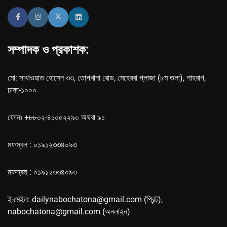
সম্পাদক ও প্রকাশক:
মো: সাখাওয়াত হোসেন ৩৩, তোপখানা রোড, মেহেরবা প্লাজা (৮ম তলা), শাহবাগ,
ঢাকা-১০০০
ফোনঃ +৮৮০২-৪১০৫২২৯০ অথবা ৯১
মফস্বল : ০১৯১২৩৩৪০৯৩
মফস্বল : ০১৯১২৩৩৪০৯৩
ই-মেইল: dailynabochatona@gmail.com (প্রিন্ট),
nabochatona@gmail.com (অনলাইন)