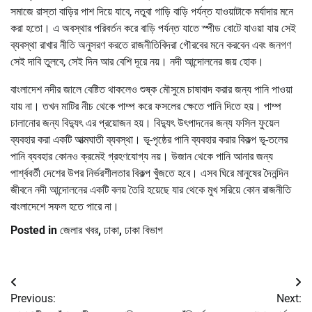
সমাজে রাস্তা বাড়ির পাশ দিয়ে যাবে, নতুবা গাড়ি বাড়ি পর্যন্ত যাওয়াটাকে মর্যাদার মনে
করা হতো। এ অবস্থার পরিবর্তন করে বাড়ি পর্যন্ত যাতে স্পীড বোটে যাওয়া যায় সেই
ব্যবস্থা রাখার নীতি অনুসরণ করতে রাজনীতিবিদরা গৌরবের মনে করবেন এবং জনগণ
সেই দাবি তুলবে, সেই দিন আর বেশি দূরে নয়। নদী আন্দোলনের জয় হোক।
বাংলাদেশ নদীর জালে বেষ্টিত থাকলেও শুষ্ক মৌসুমে চাষাবাদ করার জন্য পানি পাওয়া
যায় না। তখন মাটির নীচ থেকে পাম্প করে ফসলের ক্ষেতে পানি দিতে হয়। পাম্প
চালানোর জন্য বিদ্যুৎ এর প্রয়োজন হয়। বিদ্যুৎ উৎপাদনের জন্য ফসিল ফুয়েল
ব্যবহার করা একটি আত্মঘাতী ব্যবস্থা। ভূ-পৃষ্ঠের পানি ব্যবহার করার বিকল্প ভূ-তলের
পানি ব্যবহার কোনও ক্রমেই গ্রহণযোগ্য নয়। উজান থেকে পানি আনার জন্য
পার্শ্ববর্তী দেশের উপর নির্ভরশীলতার বিকল্প খুঁজতে হবে। এসব ঘিরে মানুষের দৈনন্দিন
জীবনে নদী আন্দোলনের একটি বলয় তৈরি হয়েছে যার থেকে মুখ সরিয়ে কোন রাজনীতি
বাংলাদেশে সফল হতে পারে না।
Posted in
জেলার খবর
,
ঢাকা
,
ঢাকা বিভাগ
Post
Previous:
Next:
navigation