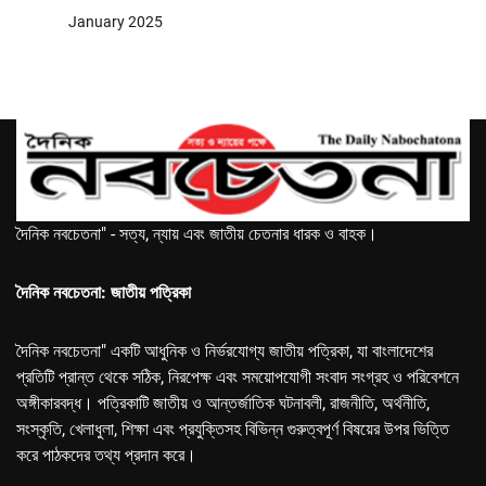
January 2025
দৈনিক নবচেতনা" - সত্য, ন্যায় এবং জাতীয় চেতনার ধারক ও বাহক।
দৈনিক নবচেতনা: জাতীয় পত্রিকা
দৈনিক নবচেতনা" একটি আধুনিক ও নির্ভরযোগ্য জাতীয় পত্রিকা, যা বাংলাদেশের
প্রতিটি প্রান্ত থেকে সঠিক, নিরপেক্ষ এবং সময়োপযোগী সংবাদ সংগ্রহ ও পরিবেশনে
অঙ্গীকারবদ্ধ। পত্রিকাটি জাতীয় ও আন্তর্জাতিক ঘটনাবলী, রাজনীতি, অর্থনীতি,
সংস্কৃতি, খেলাধুলা, শিক্ষা এবং প্রযুক্তিসহ বিভিন্ন গুরুত্বপূর্ণ বিষয়ের উপর ভিত্তি
করে পাঠকদের তথ্য প্রদান করে।