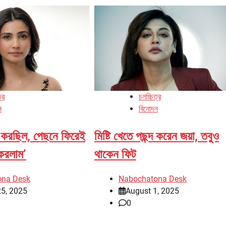
্র
চলচ্চিত্র
ন
বিনোদন
্শ করছিল, পেছনে ফিরেই
মিষ্টি খেতে পছন্দ করেন জয়া, তবুও
 করলাম’
থাকেন ফিট
ona Desk
Nabochatona Desk
25, 2025
August 1, 2025
0