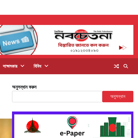
সাক্ষাৎকার
বিবিধ
অনুসন্ধান করুন
অনুসন্ধান