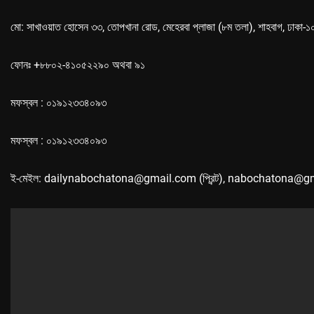
মো: সাখাওয়াত হোসেন ৩৩, তোপখানা রোড, মেহেরবা প্লাজা (৮ম তলা), শাহবাগ, ঢাকা-
ফোনঃ +৮৮০২-৪১০৫২২৯০ অথবা ৯১
মফস্বল : ০১৯১২৩৩৪০৯৩
মফস্বল : ০১৯১২৩৩৪০৯৩
ই-মেইল: dailynabochatona@gmail.com (প্রিন্ট), nabochatona@g