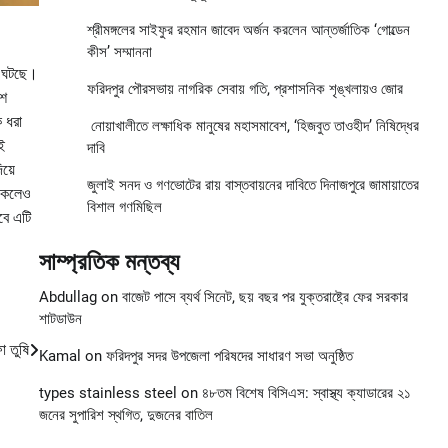
শ্রীমঙ্গলের সাইফুর রহমান জাবেদ অর্জন করলেন আন্তর্জাতিক ‘গোল্ডেন
কীস’ সম্মাননা
তন ঘটছে।
ফরিদপুর পৌরসভায় নাগরিক সেবায় গতি, প্রশাসনিক শৃঙ্খলায়ও জোর
াশ
ে ধরা
নোয়াখালীতে লক্ষাধিক মানুষের মহাসমাবেশ, ‘হিজবুত তাওহীদ’ নিষিদ্ধের
ই
দাবি
য়ে
জুলাই সনদ ও গণভোটের রায় বাস্তবায়নের দাবিতে দিনাজপুরে জামায়াতের
থাকলেও
বিশাল গণমিছিল
বে এটি
সাম্প্রতিক মন্তব্য
Abdullag
on
বাজেট পাসে ব্যর্থ সিনেট, ছয় বছর পর যুক্তরাষ্ট্রে ফের সরকার
শাটডাউন
া তুষি
Kamal
on
ফরিদপুর সদর উপজেলা পরিষদের সাধারণ সভা অনুষ্ঠিত
types stainless steel
on
৪৮তম বিশেষ বিসিএস: স্বাস্থ্য ক্যাডারের ২১
জনের সুপারিশ স্থগিত, দুজনের বাতিল