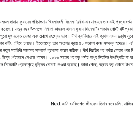
রুল হাসান ফুয়াদের পরিচালনায় থ্রিলারধর্মী সিনেমা ‘দুর্বার’-এর মাধ্যমে তার এই প্রত্যাবর্
 করেছে। নতুন বছর উপলক্ষে নির্মাতা কামরুল হাসান ফুয়াদ সিনেমাটির প্রথম পোস্টারটি প্রক
 মুখ রক্তে ভেজা এবং চোখে রহস্যের ছাপ। দীর্ঘ ক্যারিয়ারে এই প্রথম এমন দুর্র্ধষ লুক
নেমার শুটিং এগিয়ে চলছে। ইতোমধ্যে তার অংশের প্রায় ৪০ শতাংশ কাজ সম্পন্ন হয়েছে। এ
 সহশিল্পী সজলের সম্পর্কে প্রশংসা করেন নায়িকা। দীর্ঘ বিরতির পর পর্দায় ফেরার খবর দি
 এবং ভিন্ন গেটআপে দেখতে পাবেন। ২০২৩ সালের পর বড় পর্দায় অপুর নিয়মিত উপস্থিতি না 
ে সিনেমাটি প্রেক্ষাগৃহে মুক্তির ঘোষণা দেওয়া হয়েছে। জানা গেছে, বছরের বড় কোনো উৎস
Next:
আমি ব্যক্তিগত জীবনেও হিসাব করে চলি : নাজিফ