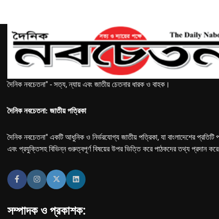
দৈনিক নবচেতনা" - সত্য, ন্যায় এবং জাতীয় চেতনার ধারক ও বাহক।
দৈনিক নবচেতনা: জাতীয় পত্রিকা
দৈনিক নবচেতনা" একটি আধুনিক ও নির্ভরযোগ্য জাতীয় পত্রিকা, যা বাংলাদেশের প্রতিটি প
এবং প্রযুক্তিসহ বিভিন্ন গুরুত্বপূর্ণ বিষয়ের উপর ভিত্তি করে পাঠকদের তথ্য প্রদান কর
সম্পাদক ও প্রকাশক: