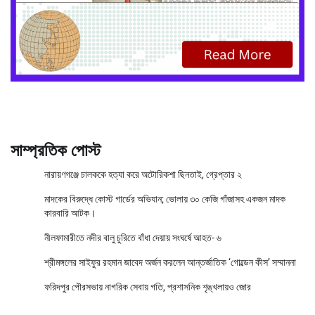
সাম্প্রতিক পোস্ট
নারায়ণগঞ্জে চালককে হত্যা করে অটোরিকশা ছিনতাই, গ্রেপ্তার ২
মাদকের বিরুদ্ধে কোস্ট গার্ডের অভিযান; ভোলায় ৩০ কেজি গাঁজাসহ একজন মাদক
কারবারি আটক।
নীলফামারীতে নদীর বালু চুরিতে বাঁধা দেয়ায় সংঘর্ষে আহত- ৬
শ্রীমঙ্গলের সাইফুর রহমান জাবেদ অর্জন করলেন আন্তর্জাতিক ‘গোল্ডেন কীস’ সম্মাননা
ফরিদপুর পৌরসভায় নাগরিক সেবায় গতি, প্রশাসনিক শৃঙ্খলায়ও জোর