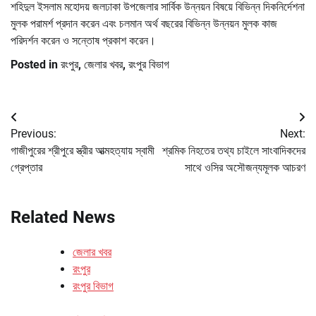
শহিদুল ইসলাম মহোদয় জলঢাকা উপজেলার সার্বিক উন্নয়ন বিষয়ে বিভিন্ন দিকনির্দেশনা
মুলক পরামর্শ প্রদান করেন এবং চলমান অর্থ বছরের বিভিন্ন উন্নয়ন মুলক কাজ
পরিদর্শন করেন ও সন্তোষ প্রকাশ করেন।
Posted in
রংপুর
,
জেলার খবর
,
রংপুর বিভাগ
Post
Previous:
Next:
navigation
গাজীপুরের শ্রীপুরে স্ত্রীর আত্মহত্যায় স্বামী
শ্রমিক নিহতের তথ্য চাইলে সাংবাদিকদের
গ্রেপ্তার
সাথে ওসির অসৌজন্যমূলক আচরণ
Related News
জেলার খবর
রংপুর
রংপুর বিভাগ