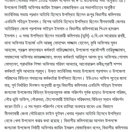
গতকাল সোমবার সকাল ১০টায় পরিষদ সম্মেলন কক্ষে এ মতবিনিময় সভা অনুষ্ঠিত হয়।
উপজেলা নির্বাহী অফিসার জায়িদ ইমরুল মোজাক্কিন এর সভাপতিত্বে অনুষ্ঠিত
মতবিনিময় সভায় প্রধান অতিথি হিসেবে উপস্থিত ছিলেন রংপুর বিভাগীয় কমিশনার
এনডিসি শহিদুল ইসলাম। বিশেষ অতিথি হিসেবে উপস্থিত ছিলেন নীলফামারী জেলার
অতিরিক্ত জেলা প্রশাসক সাইদুল ইসলাম ও বিভাগীয় কমিশনারের পিএস ছাদরুল
ইসলাম। এ সময় উপস্থিত ছিলেন সহকারী কমিশনার (ভূমি) এ.বি.এম সারোয়ার রাব্বী,
থানা অফিসার ইনচার্জ ওসি আরজু মোহাম্মদ সাজ্জাদ হোসেন, কৃষি অফিসার সুমন
আহমেদ, প্রকল্প বাস্তবায়ন কর্মকর্তা নায়িদুজ্জামান, উপজেলা প্রকৌশলী তারিকুজ্জামান,
সমাজসেবা অফিসার কামরুজ্জামান, মৎস্য কর্মকর্তা আরিফুল আলম ফুড অফিসার গোলাম
মোস্তফা, প্রাথমিক শিক্ষা অফিসার শরিফা আখতার, আনোয়ারুল কবীর,প্রাণী সম্পদ
কর্মকর্তা সুমি আখতার প্রমুখ। উক্ত মতবিনিময় সভায় উপজেলা প্রশাসন ও উপজেলা
পরিষদের বিভিন্ন পদায়নের কর্মকর্তারা উপস্থিত ছিলেন। ইউএনও অফিস সূত্রে জানা
যায়, পূর্ব নির্ধারিত দিনক্ষন অনুযায়ী রংপুর বিভাগীয় কমিশনার এনডিসি শহিদুল ইসলাম
জলঢাকা উপজেলার বিভিন্ন উন্নয়নমুলক কাজ পরিদর্শন পূর্বক ছাড়াও উপজেলা পরিষদ,
পৌর ভূমি অফিস, পৌরসভা, টেংগোনমারী ইউনিয়ন পরিষদসহ বিভিন্ন স্থান পরিদর্শন
করেন তিনি। এ সব স্থান পরিদর্শন শেষে ডালিয়া অবসরে যাবেন এবং বিকালে
নীলফামারী জেলা স্টেডিয়ামে ফাইল ফুটবল খেলায় প্রধান অতিথি হিসেবে উপস্থিত
থেকে খেলা উপভোগ করার কথা রয়েছে। বিভাগীয় কমিশনারের আগমন উপলক্ষে
জলঢাকা উপজেলা নির্বাহী অফিসার জায়িদ ইমরুল মোজাক্কিন বলেন, বিভাগীয় কমিশনার