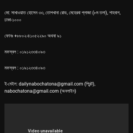
মো: সাখাওয়াত হোসেন ৩৩, তোপখানা রোড, মেহেরবা প্লাজা (৮ম তলা), শাহবাগ,
ঢাকা-১০০০
ফোনঃ +৮৮০২-৪১০৫২২৯০ অথবা ৯১
মফস্বল : ০১৯১২৩৩৪০৯৩
মফস্বল : ০১৯১২৩৩৪০৯৩
ই-মেইল: dailynabochatona@gmail.com (প্রিন্ট),
nabochatona@gmail.com (অনলাইন)