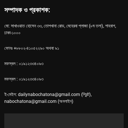
সম্পাদক ও প্রকাশক:
মো: সাখাওয়াত হোসেন ৩৩, তোপখানা রোড, মেহেরবা প্লাজা (৮ম তলা), শাহবাগ,
ঢাকা-১০০০
ফোনঃ +৮৮০২-৪১০৫২২৯০ অথবা ৯১
মফস্বল : ০১৯১২৩৩৪০৯৩
মফস্বল : ০১৯১২৩৩৪০৯৩
ই-মেইল: dailynabochatona@gmail.com (প্রিন্ট),
nabochatona@gmail.com (অনলাইন)