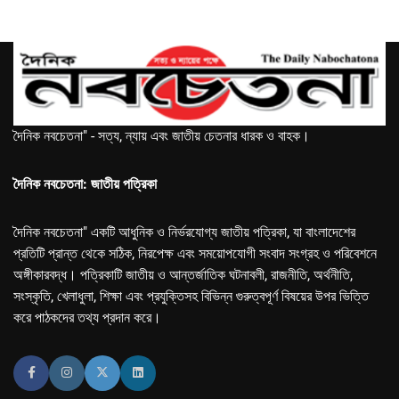
দৈনিক নবচেতনা" - সত্য, ন্যায় এবং জাতীয় চেতনার ধারক ও বাহক।
দৈনিক নবচেতনা: জাতীয় পত্রিকা
দৈনিক নবচেতনা" একটি আধুনিক ও নির্ভরযোগ্য জাতীয় পত্রিকা, যা বাংলাদেশের
প্রতিটি প্রান্ত থেকে সঠিক, নিরপেক্ষ এবং সময়োপযোগী সংবাদ সংগ্রহ ও পরিবেশনে
অঙ্গীকারবদ্ধ। পত্রিকাটি জাতীয় ও আন্তর্জাতিক ঘটনাবলী, রাজনীতি, অর্থনীতি,
সংস্কৃতি, খেলাধুলা, শিক্ষা এবং প্রযুক্তিসহ বিভিন্ন গুরুত্বপূর্ণ বিষয়ের উপর ভিত্তি
করে পাঠকদের তথ্য প্রদান করে।