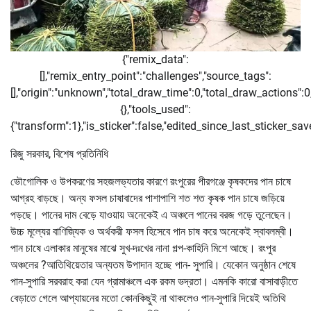
{"remix_data":
[],"remix_entry_point":"challenges","source_tags":
[],"origin":"unknown","total_draw_time":0,"total_draw_actions":
{},"tools_used":
{"transform":1},"is_sticker":false,"edited_since_last_sticker_sa
রিজু সরকার, বিশেষ প্রতিনিধি
ভৌগোলিক ও উপকরণের সহজলভ্যতার কারণে রংপুরের পীরগঞ্জে কৃষকদের পান চাষে
আগ্রহ বাড়ছে। অন্য ফসল চাষাবাদের পাশাপাশি শত শত কৃষক পান চাষে জড়িয়ে
পড়ছে। পানের দাম বেড়ে যাওয়ায় অনেকেই এ অঞ্চলে পানের বরজ গড়ে তুলেছেন।
উচ্চ মূল্যের বাণিজ্যিক ও অর্থকরী ফসল হিসেবে পান চাষ করে অনেকেই স্বাবলম্বী।
পান চাষে এলাকার মানুষের মাঝে সুখ-দঃখের নানা গল্প-কাহিনি মিশে আছে। রংপুর
অঞ্চলের ?আতিথিয়েতার অন্যতম উপাদান হচ্ছে পান- সুপারি। যেকোন অনুষ্ঠান শেষে
পান-সুপারি সরবরাহ করা যেন গ্রামাঞ্চলে এক রকম ভদ্রতা। এমনকি কারো বাসাবাড়ীতে
বেড়াতে গেলে আপ্যায়নের মতো কোনকিছুই না থাকলেও পান-সুপারি দিয়েই অতিথি