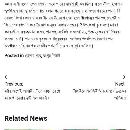
রজ্জব আলী বলেন, গেল রমজান মাসে পানের দাম খুবই কম ছিল। ফলে ভীষণ হতাশায়
ভুগছিলাম কিন্তু বর্তমান পানের দাম বাড়তে শুরু করেছে। হাজিপুর গ্রামের পান চাষি
মোস্তাফিজার জানান, সরকারীভাবে উদ্যোগ নেয়া হলে পীরগঞ্জের পান শুধু দেশেই না
বিদেশেও রপ্তানি করে বৈদেশিক মুদ্রা অর্জন সম্ভব। ?উপজেলা কৃষি সম্প্রসারণ
কর্মকর্তা সাদেকুজ্জামান বলেন, পান শুধু অর্থকরী ফসলেই নয়, উচ্চ মূল্যের বাণিজ্যিক
ফসলও বটে। পান চাষে কৃষকদের উদ্বুদ্ধকরণসহ জৈব পদ্ধতিতে নিরাপদ পান
উৎপাদনে চাষিদের প্রয়োজনীয় পরামর্শ দিয়ে থাকে কৃষি অফিস।
Posted in
জেলার খবর
,
রংপুর বিভাগ
Post
Previous:
Next:
navigation
বর্ষার আগেই আলাই নদীতে ভাঙন রোধে
টাঙ্গাইলে এলজিইডি কার্যালয়ে দুদকের
ব্যবস্থা নেয়ার দাবী এলাকাবাসীর
অভিযান
Related News