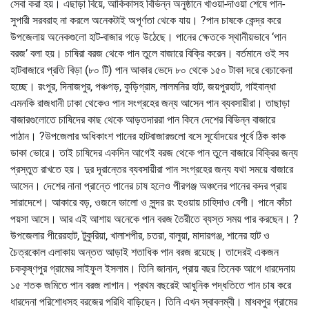
সেবা করা হয়। এছাড়া বিয়ে, আকিকাসহ বিভিন্ন অনুষ্ঠানে খাওয়া-দাওয়া শেষে পান-
সুপারী সরবরাহ না করলে অনেকটাই অপূর্ণতা থেকে যায়। ?পান চাষকে কেন্দ্র করে
উপজেলায় অনেকগুলো হাট-বাজার গড়ে উঠেছে। পানের ক্ষেতকে স্থানীয়ভাবে ‘পান
বরজ’ বলা হয়। চাষিরা বরজ থেকে পান তুলে বাজারে বিক্রি করেন। বর্তমানে ওই সব
হাটবাজারে প্রতি বিড়া (৮০ টি) পান আকার ভেদে ৮০ থেকে ১৫০ টাকা দরে বেচাকেনা
হচ্ছে। রংপুর, দিনাজপুর, পঞ্চগড়, কুড়িগ্রাম, লালমনির হাট, জয়পুরহাট, গাইবান্ধা
এমনকি রাজধানী ঢাকা থেকেও পান সংগ্রহের জন্য আসেন পান ব্যবসায়ীরা। তাছাড়া
বাজারগুলোতে চাষিদের কাছ থেকে আড়তদাররা পান কিনে দেশের বিভিন্ন বাজারে
পাঠান। ?উপজেলার অধিকাংশ পানের হাটবাজারগুলো বসে সূর্যোদয়ের পূর্বে ঠিক কাক
ডাকা ভোরে। তাই চাষিদের একদিন আগেই বরজ থেকে পান তুলে বাজারে বিক্রির জন্য
প্রস্তুত রাখতে হয়। দুর দূরান্তের ব্যবসায়ীরা পান সংগ্রহের জন্য যথা সময়ে বাজারে
আসেন। দেশের নানা প্রান্তে পানের চাষ হলেও পীরগঞ্জ অঞ্চলের পানের কদর প্রায়
সারাদেশে। আকারে বড়, ওজনে ভালো ও সুন্দর রং হওয়ায় চাহিদাও বেশী। পানে কাঁচা
পয়সা আসে। আর এই আশায় অনেকে পান বরজ তৈরীতে ব্যস্ত সময় পার করছেন। ?
উপজেলার পীরেরহাট, টুকুরিয়া, খালাশপীর, চতরা, বালুয়া, মাদারগঞ্জ, শানের হাট ও
চৈত্রকোল এলাকায় অন্তত আড়াই শতাধিক পান বরজ রয়েছে। তাদেরই একজন
চককৃষ্ণপুর গ্রামের সাইফুল ইসলাম। তিনি জানান, প্রায় বছর তিনেক আগে ধারদেনায়
১৫ শতক জমিতে পান বরজ লাগান। প্রথম বছরেই আধুনিক পদ্ধতিতে পান চাষ করে
ধারদেনা পরিশোধসহ বরজের পরিধি বাড়িছেন। তিনি এখন স্বাবলম্বী। মাধবপুর গ্রামের