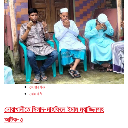
জেলার খবর
নোয়াখালী
নোয়াখালীতে মিলাদ-মাহফিলে ইমাম মুয়াজ্জিনসহ
আটক-৩