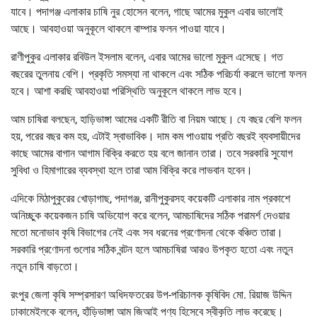
যাবে। পদাগঞ্জ এলাকার চাষি নুর হোসেন বলেন, গাছে আমের মুকুল এবার ভালোই
আছে। আবহাওয়া অনুকূলে থাকলে বাম্পার ফলন পাওয়া যাবে।
রাণীপুকুর এলাকার রবিউল ইসলাম বলেন, এবার আমের ভালো মুকুল এসেছে। গত
বছরের তুলনায় বেশি। প্রকৃতি সমস্যা না থাকলে এবং সঠিক পরিচর্যা করলে ভালো ফলন
হবে। আশা করছি আবহাওয়া পরিস্থিতি অনুকূলে থাকলে লাভ হবে।
আম চাষিরা বলছেন, হাড়িভাঙ্গা আমের একটি রীতি বা নিয়ম আছে। যে বছর বেশি ফলন
হয়, পরের বছর কম হয়, এটাই স্বাভাবিক। দাম কম পাওয়ায় প্রতি বছরই ব্যবসায়ীদের
কাছে আমের বাগান আগাম বিক্রি করতে হয় বলে জানান তারা। তবে সরকারি সুযোগ
সুবিধা ও হিমাগারের ব্যবস্থা হলে তারা আম বিক্রি করে লাভবান হবেন।
এদিকে মিঠাপুকুরের খোড়াগাছ, পদাগঞ্জ, রানীপুকুরসহ কয়েকটি এলাকার নাম প্রকাশে
অনিচ্ছুক কয়েকজন চাষি অভিযোগ করে বলেন, আমচাষিদের সঠিক পরামর্শ দেওয়ার
মতো মনোভাব কৃষি বিভাগের নেই এবং সব ধরনের প্রণোদনা থেকে বঞ্চিত তারা।
সরকারি প্রণোদনা গুলোর সঠিক বন্টন হলে আমচাষিরা আরও উপকৃত হতো এবং নতুন
নতুন চাষি বাড়তো।
রংপুর জেলা কৃষি সম্প্রসারণ অধিদফতরের উপ-পরিচালক কৃষিবিদ মো. রিয়াজ উদ্দিন
ঢাকামেইলকে বলেন, হাঁড়িভাঙ্গা আম জিআই পণ্য হিসেবে স্বীকৃতি লাভ করেছে।