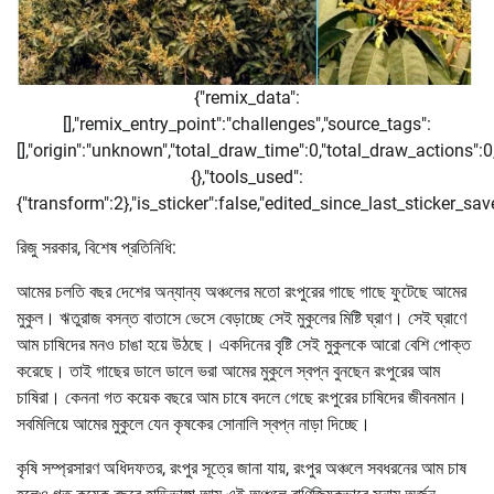
{"remix_data":
[],"remix_entry_point":"challenges","source_tags":
[],"origin":"unknown","total_draw_time":0,"total_draw_actions":
{},"tools_used":
{"transform":2},"is_sticker":false,"edited_since_last_sticker_sa
রিজু সরকার, বিশেষ প্রতিনিধি:
আমের চলতি বছর দেশের অন্যান্য অঞ্চলের মতো রংপুরের গাছে গাছে ফুটেছে আমের
মুকুল। ঋতুরাজ বসন্ত বাতাসে ভেসে বেড়াচ্ছে সেই মুকুলের মিষ্টি ঘ্রাণ। সেই ঘ্রাণে
আম চাষিদের মনও চাঙা হয়ে উঠছে। একদিনের বৃষ্টি সেই মুকুলকে আরো বেশি পোক্ত
করেছে। তাই গাছের ডালে ডালে ভরা আমের মুকুলে স্বপ্ন বুনছেন রংপুরের আম
চাষিরা। কেননা গত কয়েক বছরে আম চাষে বদলে গেছে রংপুরের চাষিদের জীবনমান।
সবমিলিয়ে আমের মুকুলে যেন কৃষকের সোনালি স্বপ্ন নাড়া দিচ্ছে।
কৃষি সম্প্রসারণ অধিদফতর, রংপুর সূত্রে জানা যায়, রংপুর অঞ্চলে সবধরনের আম চাষ