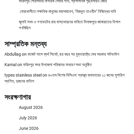
ফরিদপুর পৌরসভায় নাগরিক সেবায় গতি, প্রশাসনিক শৃঙ্খলায়ও জোর
নোয়াখালীতে লক্ষাধিক মানুষের মহাসমাবেশ, ‘হিজবুত তাওহীদ’ নিষিদ্ধের দাবি
জুলাই সনদ ও গণভোটের রায় বাস্তবায়নের দাবিতে দিনাজপুরে জামায়াতের বিশাল
গণমিছিল
সাম্প্রতিক মন্তব্য
Abdullag
on
বাজেট পাসে ব্যর্থ সিনেট, ছয় বছর পর যুক্তরাষ্ট্রে ফের সরকার শাটডাউন
Kamal
on
ফরিদপুর সদর উপজেলা পরিষদের সাধারণ সভা অনুষ্ঠিত
types stainless steel
on
৪৮তম বিশেষ বিসিএস: স্বাস্থ্য ক্যাডারের ২১ জনের সুপারিশ
স্থগিত, দুজনের বাতিল
সংরক্ষণাগার
August 2026
July 2026
June 2026