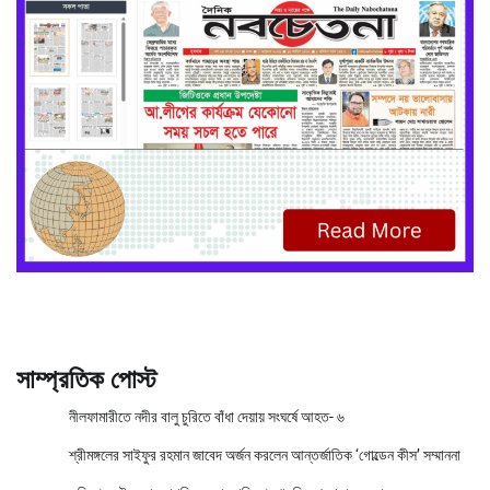
সাম্প্রতিক পোস্ট
নীলফামারীতে নদীর বালু চুরিতে বাঁধা দেয়ায় সংঘর্ষে আহত- ৬
শ্রীমঙ্গলের সাইফুর রহমান জাবেদ অর্জন করলেন আন্তর্জাতিক ‘গোল্ডেন কীস’ সম্মাননা