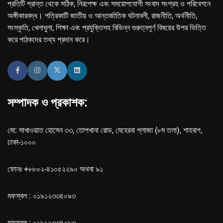
প্রতিটি প্রান্ত থেকে সঠিক, নিরপেক্ষ এবং সময়োপযোগী সংবাদ সংগ্রহ ও পরিবেশনে
অঙ্গীকারবদ্ধ। পত্রিকাটি জাতীয় ও আন্তর্জাতিক ঘটনাবলী, রাজনীতি, অর্থনীতি,
সংস্কৃতি, খেলাধুলা, শিক্ষা এবং প্রযুক্তিসহ বিভিন্ন গুরুত্বপূর্ণ বিষয়ের উপর ভিত্তি
করে পাঠকদের তথ্য প্রদান করে।
সম্পাদক ও প্রকাশক:
মো: সাখাওয়াত হোসেন ৩৩, তোপখানা রোড, মেহেরবা প্লাজা (৮ম তলা), শাহবাগ,
ঢাকা-১০০০
ফোনঃ +৮৮০২-৪১০৫২২৯০ অথবা ৯১
মফস্বল : ০১৯১২৩৩৪০৯৩
মফস্বল : ০১৯১২৩৩৪০৯৩