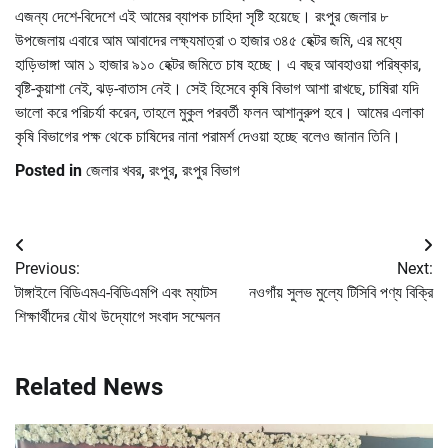
এজন্য দেশে-বিদেশে এই আমের ব্যাপক চাহিদা সৃষ্টি হয়েছে। রংপুর জেলার ৮
উপজেলায় এবারে আম আবাদের লক্ষ্যমাত্রা ৩ হাজার ৩৪৫ হেক্টর জমি, এর মধ্যে
হাড়িভাঙ্গা আম ১ হাজার ৯১০ হেক্টর জমিতে চাষ হচ্ছে। এ বছর আবহাওয়া পরিষ্কার,
বৃষ্টি-কুয়াশা নেই, ঝড়-বাতাস নেই। সেই হিসেবে কৃষি বিভাগ আশা রাখছে, চাষিরা যদি
ভালো করে পরিচর্যা করেন, তাহলে মুকুল পরবর্তী ফলন আশানুরুপ হবে। আমের এলাকা
কৃষি বিভাগের পক্ষ থেকে চাষিদের নানা পরামর্শ দেওয়া হচ্ছে বলেও জানান তিনি।
Posted in
জেলার খবর
,
রংপুর
,
রংপুর বিভাগ
Post
Previous:
Next:
navigation
টাঙ্গাইলে বিডিএমএ-বিডিএমপি এবং ম্যাটস
নওগাঁয় সুলভ মুল্যে টিসিবি পণ্য বিক্রি
শিক্ষার্থীদের যৌথ উদ্যোগে সংবাদ সম্মেলন
Related News