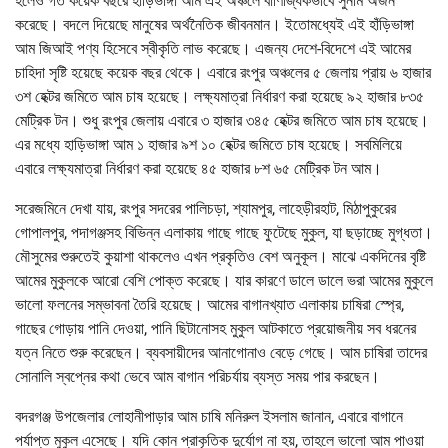
হলেও গত কয়েক বছরে হাড়িভাঙ্গা আম এই অঞ্চলে বাণিজ্যিকভাবে সুনাম অর্জন
করেছে। বদলে দিয়েছে মানুষের অর্থনৈতিক জীবনমান। ইতোমধ্যেই এই হাঁড়িভাঙ্গা
আম জিআই পণ্য হিসেবে স্বীকৃতি লাভ করেছে। এজন্য দেশে-বিদেশে এই আমের
চাহিদা সৃষ্টি হয়েছে কয়েক বছর থেকে। এবারে রংপুর অঞ্চলের ৫ জেলায় প্রায় ৬ হাজার
৩শ হেক্টর জমিতে আম চাষ হয়েছে। লক্ষ্যমাত্রা নির্ধারণ করা হয়েছে ৯২ হাজার ৮৩৫
মেট্রিক টন। শুধু রংপুর জেলায় এবারে ৩ হাজার ৩৪৫ হেক্টর জমিতে আম চাষ হয়েছে।
এর মধ্যে হাড়িভাঙ্গা আম ১ হাজার ৯শ ১০ হেক্টর জমিতে চাষ হয়েছে। সবমিলিয়ে
এবারে লক্ষ্যমাত্রা নির্ধারণ করা হয়েছে ৪৫ হাজার ৮শ ৬৫ মেট্রিক টন আম।
সরেজমিনে দেখা যায়, রংপুর সদরের পালিচড়া, শ্যামপুর, লাহেড়ীরহাট, মিঠাপুকুরের
গোপালপুর, পদাগঞ্জসহ বিভিন্ন এলাকায় গাছে গাছে ফুটেছে মুকুল, যা ছড়াচ্ছে মুগ্ধতা।
মৌসুমের শুরুতেই কুয়াশা থাকলেও এখন প্রকৃতিও বেশ অনুকূল। মাঝে একদিনের বৃষ্টি
আমের মুকুলকে আরো বেশি পোক্ত করেছে। যার কারণে ডালে ডালে ভরা আমের মুকুলে
ভালো ফলনের সম্ভাবনা তৈরি হয়েছে। আমের বাগানখ্যাত এলাকায় চাষিরা স্প্রে,
গাছের গোড়ায় পানি দেওয়া, পানি ছিটানোসহ মুকুল আটকাতে প্রয়োজনীয় সব ধরনের
যত্ন নিতে শুরু করেছেন। ব্যবসায়ীদের আনাগোনাও বেড়ে গেছে। আম চাষিরা তাদের
সোনালি স্বপ্নের কথা ভেবে আম বাগান পরিচর্যায় ব্যস্ত সময় পার করছেন।
বদরগঞ্জ উপজেলার লোহানীপাড়ার আম চাষি মনিরুল ইসলাম জানান, এবারে বাগানে
পর্যাপ্ত মুকুল এসেছে। যদি কোন প্রাকৃতিক দুর্যোগ না হয়, তাহলে ভালো আম পাওয়া