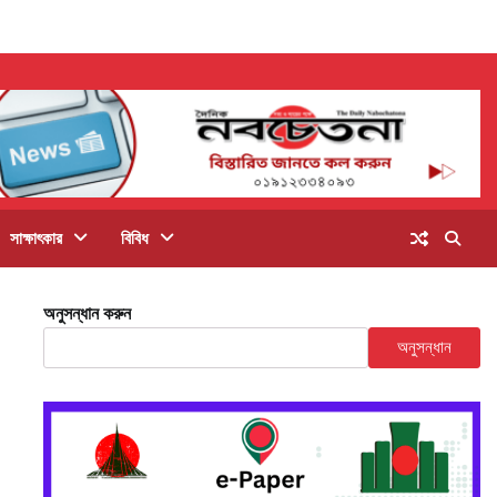
সাক্ষাৎকার
বিবিধ
অনুসন্ধান করুন
অনুসন্ধান