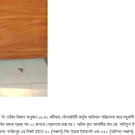
ং তারিখ বিকাল অনুমান ১৬.৪০ ঘটিকায় যৌথবাহিনী কর্তৃক অভিযান পরিচালনা করে মধুখালী 
্লেখিত মাদক দ্রব্য সহ ০১ জনকে গ্রেফতার করা হয়। আটক কৃত আসামীর নাম মো. সাইফুল 
জেলা- ফরিদপুর এর নিকট হইতে ৫০ (পঞ্চাশ) পিচ ইয়াবা ট্যাবলেট এবং ৮৫০ (আটশত পঞ্চাশ) 