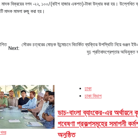
ং মাদক বিক্রয়ের নগদ -২২, ১০০/(বাইশ হাজার একশত)-টাকা উদ্ধার করা হয়। উল্লেখিত ব্
১টি মাদক মামলা রুজু করা হয়।
্থগিত
সৌরভ চত্বরের মোড়ক উন্মোচনে বিতর্কিত ব্যক্তির উপস্থিতি নিয়ে গুঞ্জন ই
Next:
দৃঢ় প্রতিবাদগ্রেপ্তার অভিযুক্ত ব
ঢাকা
ঢাকা বিভাগ
ডাচ-বাংলা ব্যাংকের-এর অর্থায়নে ক
গবেষণা প্রকল্পসমূহের সমাপনী কর্ম
 খবর
অনুষ্ঠিত