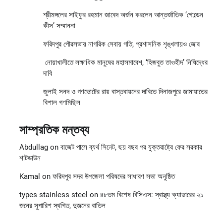
শ্রীমঙ্গলের সাইফুর রহমান জাবেদ অর্জন করলেন আন্তর্জাতিক ‘গোল্ডেন
কীস’ সম্মাননা
ফরিদপুর পৌরসভায় নাগরিক সেবায় গতি, প্রশাসনিক শৃঙ্খলায়ও জোর
নোয়াখালীতে লক্ষাধিক মানুষের মহাসমাবেশ, ‘হিজবুত তাওহীদ’ নিষিদ্ধের
দাবি
জুলাই সনদ ও গণভোটের রায় বাস্তবায়নের দাবিতে দিনাজপুরে জামায়াতের
বিশাল গণমিছিল
সাম্প্রতিক মন্তব্য
Abdullag
on
বাজেট পাসে ব্যর্থ সিনেট, ছয় বছর পর যুক্তরাষ্ট্রে ফের সরকার
শাটডাউন
Kamal
on
ফরিদপুর সদর উপজেলা পরিষদের সাধারণ সভা অনুষ্ঠিত
types stainless steel
on
৪৮তম বিশেষ বিসিএস: স্বাস্থ্য ক্যাডারের ২১
জনের সুপারিশ স্থগিত, দুজনের বাতিল