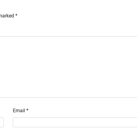
 marked
*
Email
*