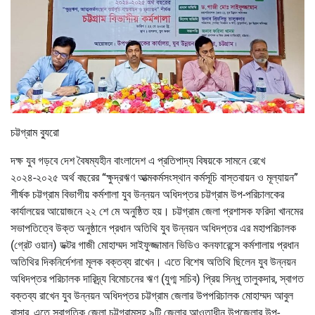
চট্টগ্রাম ব্যুরো
দক্ষ যুব গড়বে দেশ বৈষম্যহীন বাংলাদেশ এ প্রতিপাদ্য বিষয়কে সামনে রেখে
২০২৪-২০২৫ অর্থ বছরের “ক্ষুদ্রঋণ আত্মকর্মসংস্থান কর্মসূচি বাস্তবায়ন ও মূল্যায়ন”
শীর্ষক চট্টগ্রাম বিভাগীয় কর্মশালা যুব উন্নয়ন অধিদপ্তর চট্টগ্রাম উপ-পরিচালকের
কার্যালয়ের আয়োজনে ২২ শে মে অনুষ্ঠিত হয়। চট্টগ্রাম জেলা প্রশাসক ফরিদা খানমের
সভাপতিত্বে উক্ত অনুষ্ঠানে প্রধান অতিথি যুব উন্নয়ন অধিদপ্তর এর মহাপরিচালক
(গ্রেট ওয়ান) ডক্টর গাজী মোহাম্মদ সাইফুজ্জামান ভিডিও কনফারেন্সে কর্মশালায় প্রধান
অতিথির দিকনির্দেশনা মূলক বক্তব্য রাখেন। এতে বিশেষ অতিথি ছিলেন যুব উন্নয়ন
অধিদপ্তর পরিচালক দারিদ্র্য বিমোচনের ঋণ (যুগ্ম সচিব) প্রিয় সিন্ধু তালুকদার, স্বাগত
বক্তব্য রাখেন যুব উন্নয়ন অধিদপ্তর চট্টগ্রাম জেলার উপপরিচালক মোহাম্মদ আবুল
বাসার, এতে স্বাগতিক জেলা চট্টগ্রামসহ ৯টি জেলার আওতাধীন উপজেলার উপ-