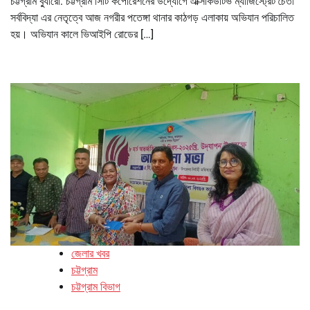
চট্টগ্রাম ব্যুারো: চট্টগ্রাম সিটি কর্পোরেশনের উদ্যোগে এক্সিকিউটিভ ম্যাজিস্ট্রেট চৈতী
সর্ববিদ্যা এর নেতৃত্বে আজ নগরীর পতেঙ্গা থানার কাঠগড় এলাকায় অভিযান পরিচালিত
হয়। অভিযান কালে ভিআইপি রোডের […]
জেলার খবর
চট্টগ্রাম
চট্টগ্রাম বিভাগ