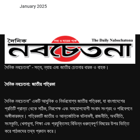
January 2025
দৈনিক নবচেতনা" - সত্য, ন্যায় এবং জাতীয় চেতনার ধারক ও বাহক।
দৈনিক নবচেতনা: জাতীয় পত্রিকা
দৈনিক নবচেতনা" একটি আধুনিক ও নির্ভরযোগ্য জাতীয় পত্রিকা, যা বাংলাদেশের
প্রতিটি প্রান্ত থেকে সঠিক, নিরপেক্ষ এবং সময়োপযোগী সংবাদ সংগ্রহ ও পরিবেশনে
অঙ্গীকারবদ্ধ। পত্রিকাটি জাতীয় ও আন্তর্জাতিক ঘটনাবলী, রাজনীতি, অর্থনীতি,
সংস্কৃতি, খেলাধুলা, শিক্ষা এবং প্রযুক্তিসহ বিভিন্ন গুরুত্বপূর্ণ বিষয়ের উপর ভিত্তি
করে পাঠকদের তথ্য প্রদান করে।