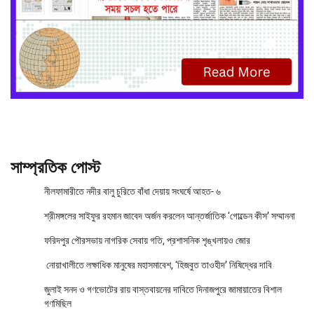
সাম্প্রতিক পোস্ট
নীলফামারীতে নদীর বালু চুরিতে বাঁধা দেয়ায় সংঘর্ষে আহত- ৬
শ্রীমঙ্গলের সাইফুর রহমান জাবেদ অর্জন করলেন আন্তর্জাতিক ‘গোল্ডেন কীস’ সম্মাননা
ফরিদপুর পৌরসভায় নাগরিক সেবায় গতি, প্রশাসনিক শৃঙ্খলায়ও জোর
নোয়াখালীতে লক্ষাধিক মানুষের মহাসমাবেশ, ‘হিজবুত তাওহীদ’ নিষিদ্ধের দাবি
জুলাই সনদ ও গণভোটের রায় বাস্তবায়নের দাবিতে দিনাজপুরে জামায়াতের বিশাল
গণমিছিল