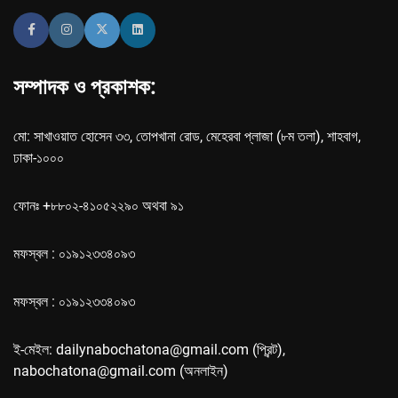
সম্পাদক ও প্রকাশক:
মো: সাখাওয়াত হোসেন ৩৩, তোপখানা রোড, মেহেরবা প্লাজা (৮ম তলা), শাহবাগ,
ঢাকা-১০০০
ফোনঃ +৮৮০২-৪১০৫২২৯০ অথবা ৯১
মফস্বল : ০১৯১২৩৩৪০৯৩
মফস্বল : ০১৯১২৩৩৪০৯৩
ই-মেইল: dailynabochatona@gmail.com (প্রিন্ট),
nabochatona@gmail.com (অনলাইন)