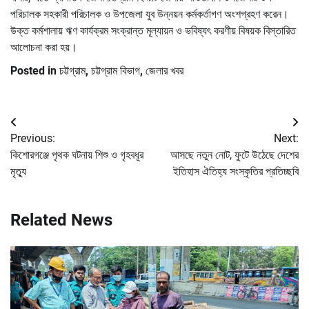
পরিচালক সহকারী পরিচালক ও উপজেলা যুব উন্নয়ন কর্মকর্তাগণ অংশগ্রহণ করেন।
উক্ত কর্মশালায় ঋণ কার্যক্রম সংক্রান্ত মূল্যায়ন ও ভবিষ্যৎ করণীয় বিষয়ক বিস্তারিত
আলোচনা করা হয়।
Posted in
চট্টগ্রাম
,
চট্টগ্রাম বিভাগ
,
জেলার খবর
Post
Previous:
Next:
navigation
কিশোরগঞ্জে পৃথক ঘটনায় শিশু ও গৃহবধূর
আসছে নতুন নোট, ফুটে উঠেছে দেশের
মৃত্যু
ইতিহাস ঐতিহ্য সংস্কৃতির প্রতিচ্ছবি
Related News