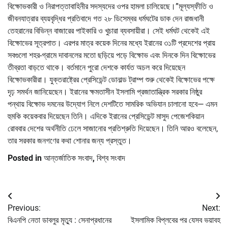
বিক্ষোভকারী ও নিরাপত্তাবাহিনীর সদস্যদের ওপর হামলা চালিয়েছে।”মূল্যস্ফীতি ও
জীবনযাত্রার ব্যয়বৃদ্ধির প্রতিবাদে গত ২৮ ডিসেম্বর ধর্মঘটের ডাক দেন রাজধানী
তেহরানের বিভিন্ন বাজারের পাইকারি ও খুচারা ব্যবসায়ীরা। সেই ধর্মঘট থেকেই এই
বিক্ষোভের সূত্রপাত। এরপর মাত্র কয়েক দিনের মধ্যে ইরানের ৩১টি প্রদেশের প্রায়
সবগুলো শহর-গ্রামে দাবানলের মতো ছড়িয়ে পড়ে বিক্ষোভ এবং দিনকে দিন বিক্ষোভের
তীব্রতা বাড়তে থাকে। বর্তমানে পুরো দেশকে কার্যত অচল করে দিয়েছেন
বিক্ষোভকারীরা। যুক্তরাষ্ট্রের প্রেসিডেন্ট ডোনাল্ড ট্রাম্প শুরু থেকেই বিক্ষোভের পক্ষে
দৃঢ় সমর্থন জানিয়েছেন। ইরানের ক্ষমতাসীন ইসলামি প্রজাতান্ত্রিক সরকার নিষ্ঠুর
পন্থায় বিক্ষোভ দমনের উদ্যোগ নিলে দেশটিতে সামরিক অভিযান চালানো হবে— এমন
হুমকি কয়েকবার দিয়েছেন তিনি। এদিকে ইরানের প্রেসিডেন্ট মাসুদ পেজেশকিয়ান
রোববার দেশের অর্থনীতি ঢেলে সাজানোর প্রতিশ্রুতি দিয়েছেন। তিনি আরও বলেছেন,
তার সরকার জনগণের কথা শোনার জন্য প্রস্তুত।
Posted in
আন্তর্জাতিক সংবাদ
,
বিশ্ব সংবাদ
Post
Previous:
Next:
navigation
বিএনপি নেতা ডাবলুর মৃত্যু : সেনাপ্রধানের
ইসলামিক বিপ্লবের পর যেসব ভয়াবহ