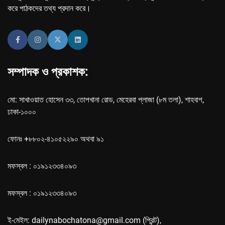
করে পাঠকদের তথ্য প্রদান করে।
সম্পাদক ও প্রকাশক:
মো: সাখাওয়াত হোসেন ৩৩, তোপখানা রোড, মেহেরবা প্লাজা (৮ম তলা), শাহবাগ,
ঢাকা-১০০০
ফোনঃ +৮৮০২-৪১০৫২২৯০ অথবা ৯১
মফস্বল : ০১৯১২৩৩৪০৯৩
মফস্বল : ০১৯১২৩৩৪০৯৩
ই-মেইল: dailynabochatona@gmail.com (প্রিন্ট),