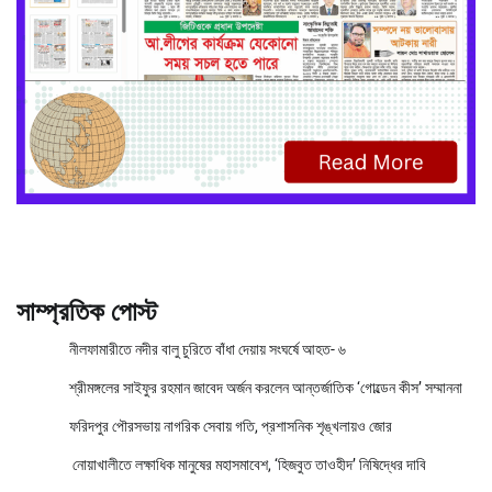
সাম্প্রতিক পোস্ট
নীলফামারীতে নদীর বালু চুরিতে বাঁধা দেয়ায় সংঘর্ষে আহত- ৬
শ্রীমঙ্গলের সাইফুর রহমান জাবেদ অর্জন করলেন আন্তর্জাতিক ‘গোল্ডেন কীস’ সম্মাননা
ফরিদপুর পৌরসভায় নাগরিক সেবায় গতি, প্রশাসনিক শৃঙ্খলায়ও জোর
নোয়াখালীতে লক্ষাধিক মানুষের মহাসমাবেশ, ‘হিজবুত তাওহীদ’ নিষিদ্ধের দাবি