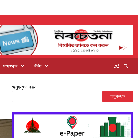
সাক্ষাৎকার
বিবিধ
অনুসন্ধান করুন
অনুসন্ধান