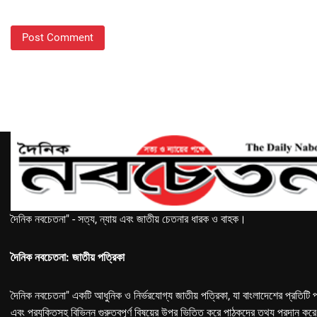
দৈনিক নবচেতনা" - সত্য, ন্যায় এবং জাতীয় চেতনার ধারক ও বাহক।
দৈনিক নবচেতনা: জাতীয় পত্রিকা
দৈনিক নবচেতনা" একটি আধুনিক ও নির্ভরযোগ্য জাতীয় পত্রিকা, যা বাংলাদেশের প্রতিটি প
এবং প্রযুক্তিসহ বিভিন্ন গুরুত্বপূর্ণ বিষয়ের উপর ভিত্তি করে পাঠকদের তথ্য প্রদান কর