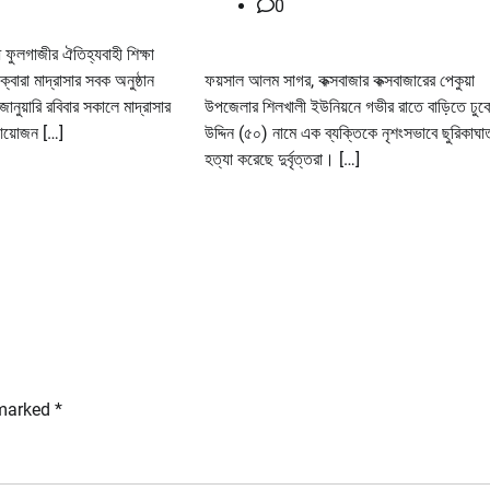
0
 ফুলগাজীর ঐতিহ্যবাহী শিক্ষা
 ক্বোরা মাদ্রাসার সবক অনুষ্ঠান
ফয়সাল আলম সাগর, কক্সবাজার কক্সবাজারের পেকুয়া
ানুয়ারি রবিবার সকালে মাদ্রাসার
উপজেলার শিলখালী ইউনিয়নে গভীর রাতে বাড়িতে ঢু
 আয়োজন […]
উদ্দিন (৫০) নামে এক ব্যক্তিকে নৃশংসভাবে ছুরিকাঘ
হত্যা করেছে দুর্বৃত্তরা। […]
 marked
*