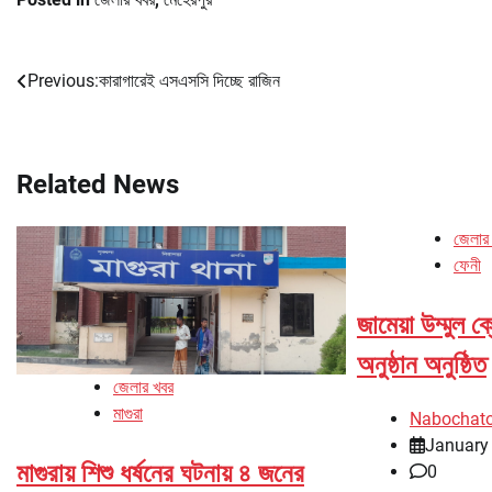
Previous:
কারাগারেই এসএসসি দিচ্ছে রাজিন
Post
navigation
Related News
জেলার
ফেনী
জামেয়া উম্মুল 
অনুষ্ঠান অনুষ্ঠিত
জেলার খবর
মাগুরা
Nabochat
January 
মাগুরায় শিশু ধর্ষনের ঘটনায় ৪ জনের
0