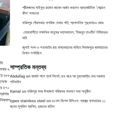
শ্রীমঙ্গলের সাইফুর রহমান জাবেদ অর্জন করলেন আন্তর্জাতিক ‘গোল্ডেন
কীস’ সম্মাননা
ফরিদপুর পৌরসভায় নাগরিক সেবায় গতি, প্রশাসনিক শৃঙ্খলায়ও জোর
নোয়াখালীতে লক্ষাধিক মানুষের মহাসমাবেশ, ‘হিজবুত তাওহীদ’ নিষিদ্ধের
দাবি
জুলাই সনদ ও গণভোটের রায় বাস্তবায়নের দাবিতে দিনাজপুরে জামায়াতের
বিশাল গণমিছিল
সি
সাম্প্রতিক মন্তব্য
াখায় ৬
লয়ে ৯৮৮
Abdullag
on
বাজেট পাসে ব্যর্থ সিনেট, ছয় বছর পর যুক্তরাষ্ট্রে ফের সরকার
 কলেজে
শাটডাউন
য়ে ৪৭২
Kamal
on
ফরিদপুর সদর উপজেলা পরিষদের সাধারণ সভা অনুষ্ঠিত
্রাসায়
কনিক্যাল
types stainless steel
on
৪৮তম বিশেষ বিসিএস: স্বাস্থ্য ক্যাডারের ২১
জনের সুপারিশ স্থগিত, দুজনের বাতিল