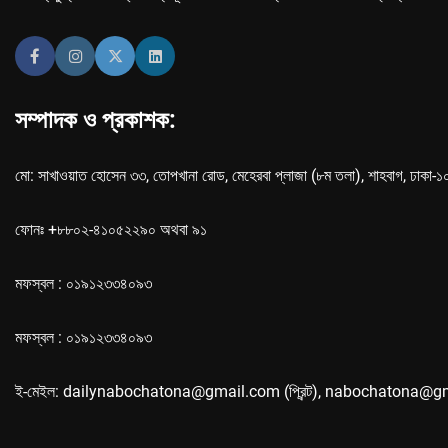
সম্পাদক ও প্রকাশক:
মো: সাখাওয়াত হোসেন ৩৩, তোপখানা রোড, মেহেরবা প্লাজা (৮ম তলা), শাহবাগ, ঢাকা-
ফোনঃ +৮৮০২-৪১০৫২২৯০ অথবা ৯১
মফস্বল : ০১৯১২৩৩৪০৯৩
মফস্বল : ০১৯১২৩৩৪০৯৩
ই-মেইল: dailynabochatona@gmail.com (প্রিন্ট), nabochatona@g