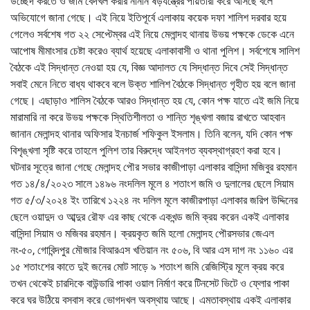
উচ্ছেদ করতে ও জমি বেদখল করার নানান ষড়যন্ত্রের পায়তারা করে আসছে বলে
অভিযোগে জানা গেছে। এই নিয়ে ইতিপূর্বে এলাকায় কয়েক দফা শালিশ দরবার হয়ে
গেলেও সর্বশেষ গত ২২ সেপ্টেম্বর এই নিয়ে মেলান্দহ থানায় উভয় পক্ষকে ডেকে এনে
আপোষ মীমাংসার চেষ্টা করেও ব্যার্থ হয়েছে এলাকাবাসী ও থানা পুলিশ। সর্বশেষে সালিশ
বৈঠকে এই সিদ্ধান্ত নেওয়া হয় যে, বিজ্ঞ আদালত যে সিদ্ধান্ত দিবে সেই সিদ্ধান্ত
সবাই মেনে নিতে বাধ্য থাকবে বলে উক্ত শালিশ বৈঠকে সিদ্ধান্ত গৃহীত হয় বলে জানা
গেছে। এছাড়াও শালিস বৈঠকে আরও সিদ্ধান্ত হয় যে, কোন পক্ষ যাতে এই জমি নিয়ে
মারামারি না করে উভয় পক্ষকে স্থিতিশীলতা ও শান্তি শৃঙ্খলা বজায় রাখতে আহবান
জানান মেলান্দহ থানার অফিসার ইনচার্জ শফিকুল ইসলাম। তিনি বলেন, যদি কোন পক্ষ
বিশৃঙ্খলা সৃষ্টি করে তাহলে পুলিশ তার বিরুদ্ধে আইনগত ব্যবস্থাগ্রহণ করা হবে।
ঘটনার সূত্রে জানা গেছে মেলান্দহ পৌর সভার কাজীপাড়া এলাকার বাসিন্দা মজিবুর রহমান
গত ১৪/৪/২০২৩ সালে ১৪৯৬ নংদলিল মূলে ৪ শতাংশ জমি ও দুলালের ছেলে সিয়াম
গত ৫/৩/২০২৪ ইং তারিখে ১২২৪ নং দলিল মূলে কাজীরপাড়া এলাকার জরিপ উদ্দিনের
ছেলে ওয়াদুদ ও আব্দুর রৌফ এর কাছ থেকে একখন্ড জমি ক্রয় করেন একই এলাকার
বাসিন্দা সিয়াম ও মজিবর রহমান। ক্রয়কৃত জমি হলো মেলান্দহ পৌরসভার জেএল
নং-৫০, গোবিন্দপুর মৌজার বিআরএস খতিয়ান নং ৫০৬, বি আর এস দাগ নং ১১৬০ এর
১৫ শতাংশের কাতে দুই জনের মোট সাড়ে ৯ শতাংশ জমি রেজিস্ট্রি মূলে ক্রয় করে
তখন থেকেই চারদিকে বাউন্ডারি পাকা ওয়াল নির্মাণ করে টিনসেট ভিটে ও ফ্লোর পাকা
করে ঘর উঠিয়ে বসবাস করে ভোগদখল অবস্থায় আছে। এমতাবস্থায় একই এলাকার