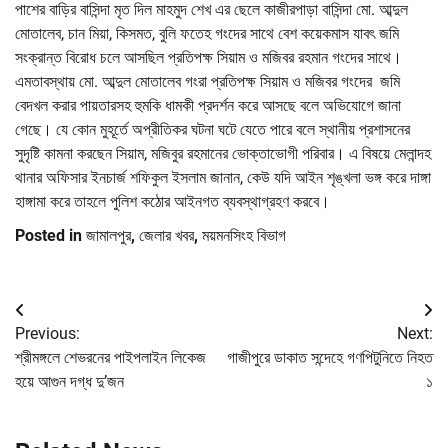
পাশের বাড়ির বাসিন্দা মৃত দিল মাহমুদ শেখ এর ছেলে কাজীরপাড়া বাসিন্দা মো. আব্দুল
মোতালেব, চান মিয়া, কিসমত, বুলি ফতেহ গংদের সাথে বেশ কয়েকমাস যাবৎ জমি
সংক্রান্ত বিরোধ চলে আসছিল প্রতিপক্ষ সিয়াম ও মজিবর রহমান গংদের সাথে।
এমতাবস্থায় মো. আব্দুল মোতালেব গংরা প্রতিপক্ষ সিয়াম ও মজিবর গংদের জমি
বেদখল করার পায়তারসহ হুমকি ধামকী প্রদর্শন করে আসছে বলে অভিযোগে জানা
গেছে। যে কোন মুহূর্তে অপ্রীতিকর ঘটনা ঘটে যেতে পারে বলে স্থানীয় প্রশাসনের
সুদৃষ্টি কামনা করছেন সিয়াম, মজিবুর রহমানের ভোক্তাভোগী পরিবার। এ বিষয়ে মেলান্দহ
থানার অফিসার ইনচার্জ শফিকুল ইসলাম জানান, কেউ যদি আইন শৃঙ্খলা ভঙ্গ করে দাঙ্গা
হাঙ্গামা করে তাহলে পুলিশ কঠোর আইনগত ব্যবস্থাগ্রহণ করবে।
Posted in
জামালপুর
,
জেলার খবর
,
ময়মনসিংহ বিভাগ
Post
Previous:
Next:
navigation
শ্রীমঙ্গলে শেভরনের পাইপলাইন লিকেজ
গাজীপুরে ডাকাত সন্দেহে গণপিটুনিতে নিহত
হয়ে আগুন দগ্ধ দু’জন
১