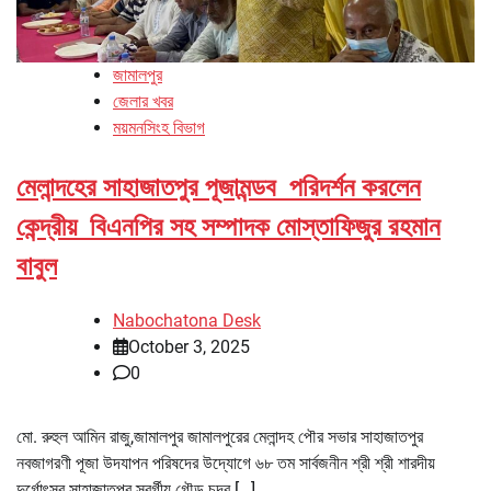
জামালপুর
জেলার খবর
ময়মনসিংহ বিভাগ
মেলান্দহের সাহাজাতপুর পূজামন্ডব পরিদর্শন করলেন
কেন্দ্রীয় বিএনপির সহ সম্পাদক মোস্তাফিজুর রহমান
বাবুল
Nabochatona Desk
October 3, 2025
0
মো. রুহুল আমিন রাজু,জামালপুর জামালপুরের মেলান্দহ পৌর সভার সাহাজাতপুর
নবজাগরণী পূজা উদযাপন পরিষদের উদ্যোগে ৬৮ তম সার্বজনীন শ্রী শ্রী শারদীয়
দুর্গোৎসব সাহাজাতপুর স্বর্গীয় গৌড় চন্দ্র […]