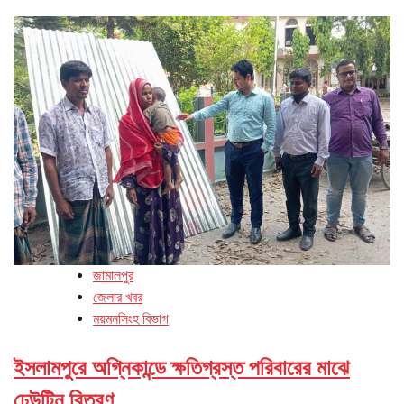
জামালপুর
জেলার খবর
ময়মনসিংহ বিভাগ
ইসলামপুরে অগ্নিকান্ডে ক্ষতিগ্রস্ত পরিবারের মাঝে
ঢেউটিন বিতরণ