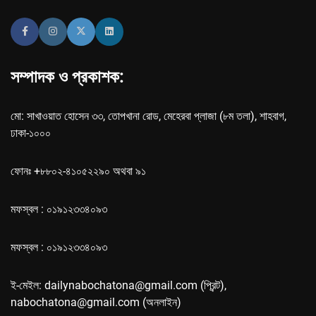
সম্পাদক ও প্রকাশক:
মো: সাখাওয়াত হোসেন ৩৩, তোপখানা রোড, মেহেরবা প্লাজা (৮ম তলা), শাহবাগ,
ঢাকা-১০০০
ফোনঃ +৮৮০২-৪১০৫২২৯০ অথবা ৯১
মফস্বল : ০১৯১২৩৩৪০৯৩
মফস্বল : ০১৯১২৩৩৪০৯৩
ই-মেইল: dailynabochatona@gmail.com (প্রিন্ট),
nabochatona@gmail.com (অনলাইন)