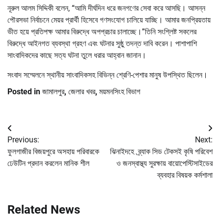
নূরুল আলম সিদ্দিকী বলেন, “আমি দীর্ঘদিন ধরে জনগণের সেবা করে আসছি। আসন্ন
পৌরসভা নির্বাচনে মেয়র প্রার্থী হিসেবে গণসংযোগ চালিয়ে যাচ্ছি। আমার জনপ্রিয়তায়
ভীত হয়ে প্রতিপক্ষ আমার বিরুদ্ধে অপপ্রচার চালাচ্ছে।”তিনি সংশ্লিষ্ট সকলের
বিরুদ্ধে আইনগত ব্যবস্থা গ্রহণ এবং ঘটনার সুষ্ঠু তদন্ত দাবি করেন। পাশাপাশি
সাংবাদিকদের কাছে সত্য ঘটনা তুলে ধরার আহ্বান জানান।
সংবাদ সম্মেলনে স্থানীয় সাংবাদিকসহ বিভিন্ন শ্রেণি-পেশার মানুষ উপস্থিত ছিলেন।
Posted in
জামালপুর
,
জেলার খবর
,
ময়মনসিংহ বিভাগ
Post
Previous:
Next:
navigation
ফুলগাজীর বিজয়পুরে অসহায় পরিবারকে
ঝিনাইদহে ব্র্যাক সিড টেকসই কৃষি পরিবেশ
ঢেউটিন প্রদান করলেন মানিক শীল
ও জনস্বাস্থ্য সুরক্ষায় বায়োপেস্টিসাইডের
ব্যবহার বিষয়ক কর্মশালা
Related News