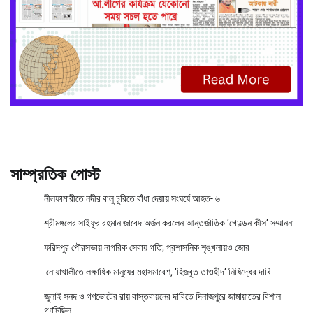
সাম্প্রতিক পোস্ট
নীলফামারীতে নদীর বালু চুরিতে বাঁধা দেয়ায় সংঘর্ষে আহত- ৬
শ্রীমঙ্গলের সাইফুর রহমান জাবেদ অর্জন করলেন আন্তর্জাতিক ‘গোল্ডেন কীস’ সম্মাননা
ফরিদপুর পৌরসভায় নাগরিক সেবায় গতি, প্রশাসনিক শৃঙ্খলায়ও জোর
নোয়াখালীতে লক্ষাধিক মানুষের মহাসমাবেশ, ‘হিজবুত তাওহীদ’ নিষিদ্ধের দাবি
জুলাই সনদ ও গণভোটের রায় বাস্তবায়নের দাবিতে দিনাজপুরে জামায়াতের বিশাল
গণমিছিল