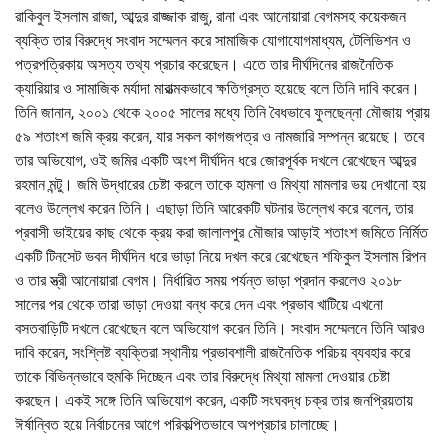
রাকিবুল ইসলাম রাজা, আব্দুর রাজ্জাক রাজু, রানা এবং আনোয়ারা বেগমসহ কয়েকজন
ব্যক্তি তার বিরুদ্ধে সংবাদ সম্মেলন করে সামাজিক যোগাযোগমাধ্যম, টেলিভিশন ও
পত্রপত্রিকায় অসত্য তথ্য প্রচার করেছেন। এতে তার দীর্ঘদিনের রাজনৈতিক
ক্যারিয়ার ও সামাজিক মর্যাদা মারাত্মকভাবে ক্ষতিগ্রস্ত হয়েছে বলে তিনি দাবি করেন।
তিনি জানান, ২০০১ থেকে ২০০৫ সালের মধ্যে তিনি বৈধভাবে ফুলছেন্না মৌজায় প্রায়
৫৯ শতাংশ জমি ক্রয় করেন, যার সকল কাগজপত্র ও নামজারি সম্পন্ন রয়েছে। তবে
তার অভিযোগ, ওই জমির একটি অংশ দীর্ঘদিন ধরে জোরপূর্বক দখলে রেখেছেন আব্দুর
রহমান মন্টু। জমি উদ্ধারের চেষ্টা করলে তাকে হামলা ও মিথ্যা মামলার ভয় দেখানো হয়
বলেও উল্লেখ করেন তিনি। এছাড়া তিনি আরেকটি ঘটনার উল্লেখ করে বলেন, তার
প্রবাসী ভাইয়ের কাছ থেকে ক্রয় করা জালালপুর মৌজার আড়াই শতাংশ জমিতে নির্মিত
একটি টিনসেট ভবন দীর্ঘদিন ধরে ভাড়া নিয়ে দখল করে রেখেছেন শফিকুল ইসলাম রিপন
ও তার স্ত্রী আনোয়ারা বেগম। নির্ধারিত সময় পর্যন্ত ভাড়া প্রদান করলেও ২০১৮
সালের পর থেকে তারা ভাড়া দেওয়া বন্ধ করে দেন এবং প্রভাব খাটিয়ে এখনো
বসতবাড়িটি দখলে রেখেছেন বলে অভিযোগ করেন তিনি। সংবাদ সম্মেলনে তিনি আরও
দাবি করেন, সংশ্লিষ্ট ব্যক্তিরা স্থানীয় প্রভাবশালী রাজনৈতিক পরিচয় ব্যবহার করে
তাকে বিভিন্নভাবে হুমকি দিচ্ছেন এবং তার বিরুদ্ধে মিথ্যা মামলা দেওয়ার চেষ্টা
করছেন। একই সঙ্গে তিনি অভিযোগ করেন, একটি সংঘবদ্ধ চক্র তার জনপ্রিয়তায়
ঈর্ষান্বিত হয়ে নির্বাচনের আগে পরিকল্পিতভাবে অপপ্রচার চালাচ্ছে।