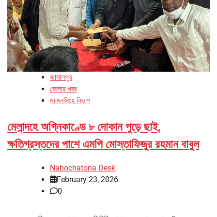
জামালপুর
জেলার খবর
ময়মনসিংহ বিভাগ
মেলান্দহে অগ্নিকাণ্ডে ৮ দোকান পুড়ে ছাই,
ক্ষতিগ্রস্তদের পাশে এমপি মোস্তাফিজুর রহমান বাবুল
Nabochatona Desk
February 23, 2026
0