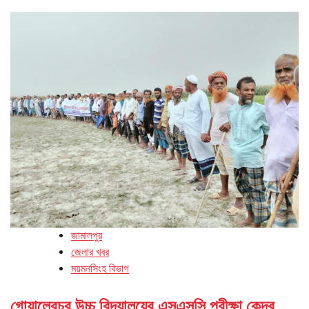
জামালপুর
জেলার খবর
ময়মনসিংহ বিভাগ
গোয়ালেরচর উচ্চ বিদ্যালয়ের এসএসসি পরীক্ষা কেন্দ্র