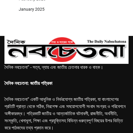
January 2025
দৈনিক নবচেতনা" - সত্য, ন্যায় এবং জাতীয় চেতনার ধারক ও বাহক।
দৈনিক নবচেতনা: জাতীয় পত্রিকা
দৈনিক নবচেতনা" একটি আধুনিক ও নির্ভরযোগ্য জাতীয় পত্রিকা, যা বাংলাদেশের
প্রতিটি প্রান্ত থেকে সঠিক, নিরপেক্ষ এবং সময়োপযোগী সংবাদ সংগ্রহ ও পরিবেশনে
অঙ্গীকারবদ্ধ। পত্রিকাটি জাতীয় ও আন্তর্জাতিক ঘটনাবলী, রাজনীতি, অর্থনীতি,
সংস্কৃতি, খেলাধুলা, শিক্ষা এবং প্রযুক্তিসহ বিভিন্ন গুরুত্বপূর্ণ বিষয়ের উপর ভিত্তি
করে পাঠকদের তথ্য প্রদান করে।