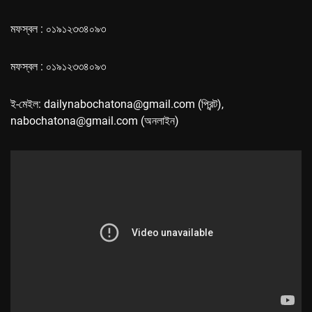
মফস্বল : ০১৯১২৩৩৪০৯৩
মফস্বল : ০১৯১২৩৩৪০৯৩
ই-মেইল: dailynabochatona@gmail.com (প্রিন্ট),
nabochatona@gmail.com (অনলাইন)