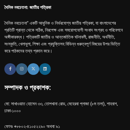
দৈনিক নবচেতনা: জাতীয় পত্রিকা
দৈনিক নবচেতনা" একটি আধুনিক ও নির্ভরযোগ্য জাতীয় পত্রিকা, যা বাংলাদেশের
প্রতিটি প্রান্ত থেকে সঠিক, নিরপেক্ষ এবং সময়োপযোগী সংবাদ সংগ্রহ ও পরিবেশনে
অঙ্গীকারবদ্ধ। পত্রিকাটি জাতীয় ও আন্তর্জাতিক ঘটনাবলী, রাজনীতি, অর্থনীতি,
সংস্কৃতি, খেলাধুলা, শিক্ষা এবং প্রযুক্তিসহ বিভিন্ন গুরুত্বপূর্ণ বিষয়ের উপর ভিত্তি
করে পাঠকদের তথ্য প্রদান করে।
সম্পাদক ও প্রকাশক:
মো: সাখাওয়াত হোসেন ৩৩, তোপখানা রোড, মেহেরবা প্লাজা (৮ম তলা), শাহবাগ,
ঢাকা-১০০০
ফোনঃ +৮৮০২-৪১০৫২২৯০ অথবা ৯১