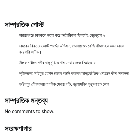
সাম্প্রতিক পোস্ট
নারায়ণগঞ্জে চালককে হত্যা করে অটোরিকশা ছিনতাই, গ্রেপ্তার ২
মাদকের বিরুদ্ধে কোস্ট গার্ডের অভিযান; ভোলায় ৩০ কেজি গাঁজাসহ একজন মাদক
কারবারি আটক।
নীলফামারীতে নদীর বালু চুরিতে বাঁধা দেয়ায় সংঘর্ষে আহত- ৬
শ্রীমঙ্গলের সাইফুর রহমান জাবেদ অর্জন করলেন আন্তর্জাতিক ‘গোল্ডেন কীস’ সম্মাননা
ফরিদপুর পৌরসভায় নাগরিক সেবায় গতি, প্রশাসনিক শৃঙ্খলায়ও জোর
সাম্প্রতিক মন্তব্য
No comments to show.
সংরক্ষণাগার