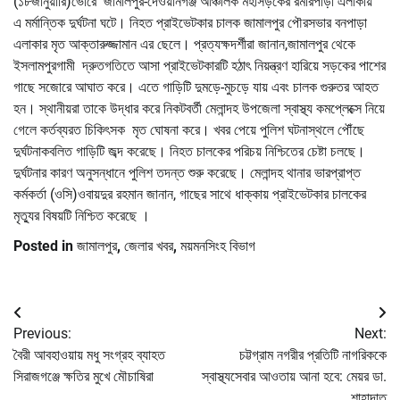
(১৮জানুয়ারি)ভোরে জামালপুর-দেওয়ানগঞ্জ আঞ্চলিক মহাসড়কের রমারপাড়া এলাকায়
এ মর্মান্তিক দুর্ঘটনা ঘটে। নিহত প্রাইভেটকার চালক জামালপুর পৌরসভার বনপাড়া
এলাকার মৃত আক্তারুজ্জামান এর ছেলে। প্রত্যক্ষদর্শীরা জানান,জামালপুর থেকে
ইসলামপুরগামী দ্রুতগতিতে আসা প্রাইভেটকারটি হঠাৎ নিয়ন্ত্রণ হারিয়ে সড়কের পাশের
গাছে সজোরে আঘাত করে। এতে গাড়িটি দুমড়ে-মুচড়ে যায় এবং চালক গুরুতর আহত
হন। স্থানীয়রা তাকে উদ্ধার করে নিকটবর্তী মেলান্দহ উপজেলা স্বাস্থ্য কমপ্লেক্সে নিয়ে
গেলে কর্তব্যরত চিকিৎসক মৃত ঘোষনা করে। খবর পেয়ে পুলিশ ঘটনাস্থলে পৌঁছে
দুর্ঘটনাকবলিত গাড়িটি জব্দ করেছে। নিহত চালকের পরিচয় নিশ্চিতের চেষ্টা চলছে।
দুর্ঘটনার কারণ অনুসন্ধানে পুলিশ তদন্ত শুরু করেছে। মেলান্দহ থানার ভারপ্রাপ্ত
কর্মকর্তা (ওসি)ওবায়দুর রহমান জানান, গাছের সাথে ধাক্কায় প্রাইভেটকার চালকের
মৃত্যুর বিষয়টি নিশ্চিত করেছে ।
Posted in
জামালপুর
,
জেলার খবর
,
ময়মনসিংহ বিভাগ
Post
Previous:
Next:
navigation
বৈরী আবহাওয়ায় মধু সংগ্রহ ব্যাহত
চট্টগ্রাম নগরীর প্রতিটি নাগরিককে
সিরাজগঞ্জে ক্ষতির মুখে মৌচাষিরা
স্বাস্থ্যসেবার আওতায় আনা হবে: মেয়র ডা.
শাহাদাত