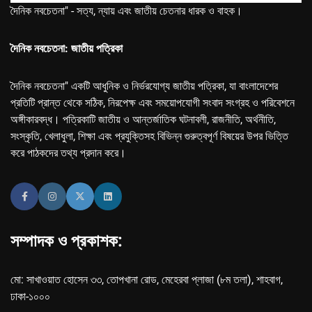
দৈনিক নবচেতনা" - সত্য, ন্যায় এবং জাতীয় চেতনার ধারক ও বাহক।
দৈনিক নবচেতনা: জাতীয় পত্রিকা
দৈনিক নবচেতনা" একটি আধুনিক ও নির্ভরযোগ্য জাতীয় পত্রিকা, যা বাংলাদেশের
প্রতিটি প্রান্ত থেকে সঠিক, নিরপেক্ষ এবং সময়োপযোগী সংবাদ সংগ্রহ ও পরিবেশনে
অঙ্গীকারবদ্ধ। পত্রিকাটি জাতীয় ও আন্তর্জাতিক ঘটনাবলী, রাজনীতি, অর্থনীতি,
সংস্কৃতি, খেলাধুলা, শিক্ষা এবং প্রযুক্তিসহ বিভিন্ন গুরুত্বপূর্ণ বিষয়ের উপর ভিত্তি
করে পাঠকদের তথ্য প্রদান করে।
সম্পাদক ও প্রকাশক:
মো: সাখাওয়াত হোসেন ৩৩, তোপখানা রোড, মেহেরবা প্লাজা (৮ম তলা), শাহবাগ,
ঢাকা-১০০০