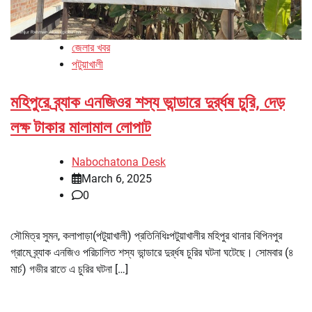
জেলার খবর
পটুয়াখালী
মহিপুরে ব্র্যাক এনজিওর শস্য ভান্ডারে দুর্র্ধষ চুরি, দেড়
লক্ষ টাকার মালামাল লোপাট
Nabochatona Desk
March 6, 2025
0
সৌমিত্র সুমন, কলাপাড়া(পটুয়াখালী) প্রতিনিধিঃপটুয়াখালীর মহিপুর থানার বিপিনপুর
গ্রামে ব্র্যাক এনজিও পরিচালিত শস্য ভান্ডারে দুর্র্ধষ চুরির ঘটনা ঘটেছে। সোমবার (৪
মার্চ) গভীর রাতে এ চুরির ঘটনা […]