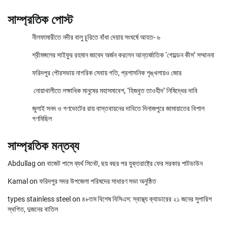
সাম্প্রতিক পোস্ট
নীলফামারীতে নদীর বালু চুরিতে বাঁধা দেয়ায় সংঘর্ষে আহত- ৬
শ্রীমঙ্গলের সাইফুর রহমান জাবেদ অর্জন করলেন আন্তর্জাতিক ‘গোল্ডেন কীস’ সম্মাননা
ফরিদপুর পৌরসভায় নাগরিক সেবায় গতি, প্রশাসনিক শৃঙ্খলায়ও জোর
নোয়াখালীতে লক্ষাধিক মানুষের মহাসমাবেশ, ‘হিজবুত তাওহীদ’ নিষিদ্ধের দাবি
জুলাই সনদ ও গণভোটের রায় বাস্তবায়নের দাবিতে দিনাজপুরে জামায়াতের বিশাল
গণমিছিল
সাম্প্রতিক মন্তব্য
Abdullag
on
বাজেট পাসে ব্যর্থ সিনেট, ছয় বছর পর যুক্তরাষ্ট্রে ফের সরকার শাটডাউন
Kamal
on
ফরিদপুর সদর উপজেলা পরিষদের সাধারণ সভা অনুষ্ঠিত
types stainless steel
on
৪৮তম বিশেষ বিসিএস: স্বাস্থ্য ক্যাডারের ২১ জনের সুপারিশ
স্থগিত, দুজনের বাতিল