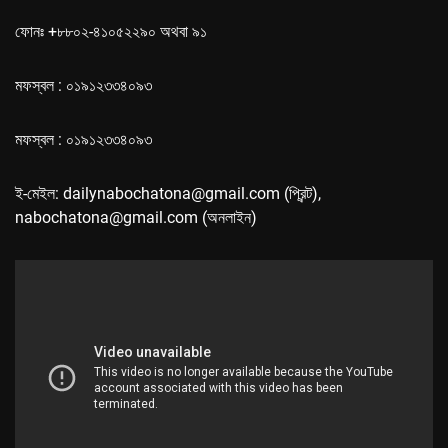
ফোনঃ +৮৮০২-৪১০৫২২৯০ অথবা ৯১
মফস্বল : ০১৯১২৩৩৪০৯৩
মফস্বল : ০১৯১২৩৩৪০৯৩
ই-মেইল: dailynabochatona@gmail.com (প্রিন্ট),
nabochatona@gmail.com (অনলাইন)