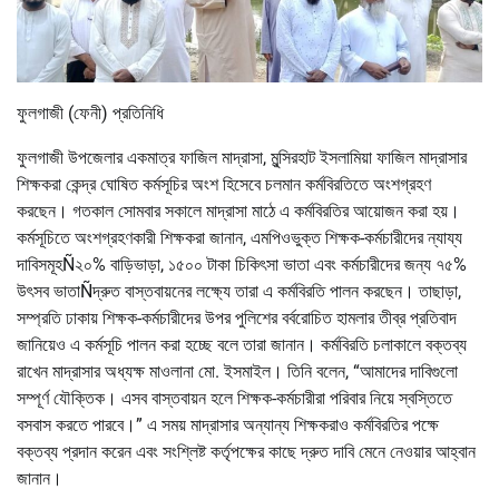
ফুলগাজী (ফেনী) প্রতিনিধি
ফুলগাজী উপজেলার একমাত্র ফাজিল মাদ্রাসা, মুন্সিরহাট ইসলামিয়া ফাজিল মাদ্রাসার
শিক্ষকরা কেন্দ্র ঘোষিত কর্মসূচির অংশ হিসেবে চলমান কর্মবিরতিতে অংশগ্রহণ
করছেন। গতকাল সোমবার সকালে মাদ্রাসা মাঠে এ কর্মবিরতির আয়োজন করা হয়।
কর্মসূচিতে অংশগ্রহণকারী শিক্ষকরা জানান, এমপিওভুক্ত শিক্ষক-কর্মচারীদের ন্যায্য
দাবিসমূহÑ২০% বাড়িভাড়া, ১৫০০ টাকা চিকিৎসা ভাতা এবং কর্মচারীদের জন্য ৭৫%
উৎসব ভাতাÑদ্রুত বাস্তবায়নের লক্ষ্যে তারা এ কর্মবিরতি পালন করছেন। তাছাড়া,
সম্প্রতি ঢাকায় শিক্ষক-কর্মচারীদের উপর পুলিশের বর্বরোচিত হামলার তীব্র প্রতিবাদ
জানিয়েও এ কর্মসূচি পালন করা হচ্ছে বলে তারা জানান। কর্মবিরতি চলাকালে বক্তব্য
রাখেন মাদ্রাসার অধ্যক্ষ মাওলানা মো. ইসমাইল। তিনি বলেন, “আমাদের দাবিগুলো
সম্পূর্ণ যৌক্তিক। এসব বাস্তবায়ন হলে শিক্ষক-কর্মচারীরা পরিবার নিয়ে স্বস্তিতে
বসবাস করতে পারবে।” এ সময় মাদ্রাসার অন্যান্য শিক্ষকরাও কর্মবিরতির পক্ষে
বক্তব্য প্রদান করেন এবং সংশ্লিষ্ট কর্তৃপক্ষের কাছে দ্রুত দাবি মেনে নেওয়ার আহ্বান
জানান।