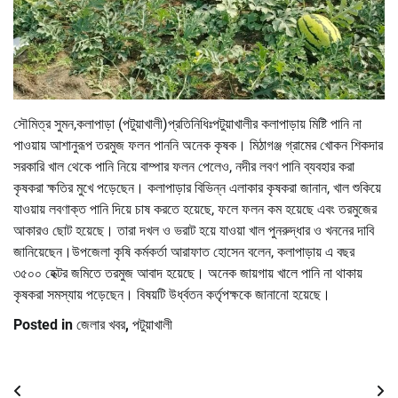
সৌমিত্র সুমন,কলাপাড়া (পটুয়াখালী)প্রতিনিধিঃপটুয়াখালীর কলাপাড়ায় মিষ্টি পানি না
পাওয়ায় আশানুরূপ তরমুজ ফলন পাননি অনেক কৃষক। মিঠাগঞ্জ গ্রামের খোকন শিকদার
সরকারি খাল থেকে পানি নিয়ে বাম্পার ফলন পেলেও, নদীর লবণ পানি ব্যবহার করা
কৃষকরা ক্ষতির মুখে পড়েছেন। কলাপাড়ার বিভিন্ন এলাকার কৃষকরা জানান, খাল শুকিয়ে
যাওয়ায় লবণাক্ত পানি দিয়ে চাষ করতে হয়েছে, ফলে ফলন কম হয়েছে এবং তরমুজের
আকারও ছোট হয়েছে। তারা দখল ও ভরাট হয়ে যাওয়া খাল পুনরুদ্ধার ও খননের দাবি
জানিয়েছেন।উপজেলা কৃষি কর্মকর্তা আরাফাত হোসেন বলেন, কলাপাড়ায় এ বছর
৩৫০০ হেক্টর জমিতে তরমুজ আবাদ হয়েছে। অনেক জায়গায় খালে পানি না থাকায়
কৃষকরা সমস্যায় পড়েছেন। বিষয়টি উর্ধ্বতন কর্তৃপক্ষকে জানানো হয়েছে।
Posted in
জেলার খবর
,
পটুয়াখালী
Post