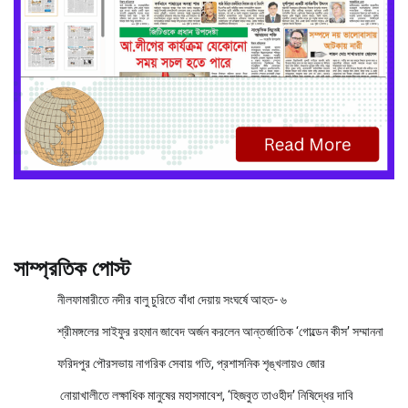
সাম্প্রতিক পোস্ট
নীলফামারীতে নদীর বালু চুরিতে বাঁধা দেয়ায় সংঘর্ষে আহত- ৬
শ্রীমঙ্গলের সাইফুর রহমান জাবেদ অর্জন করলেন আন্তর্জাতিক ‘গোল্ডেন কীস’ সম্মাননা
ফরিদপুর পৌরসভায় নাগরিক সেবায় গতি, প্রশাসনিক শৃঙ্খলায়ও জোর
নোয়াখালীতে লক্ষাধিক মানুষের মহাসমাবেশ, ‘হিজবুত তাওহীদ’ নিষিদ্ধের দাবি