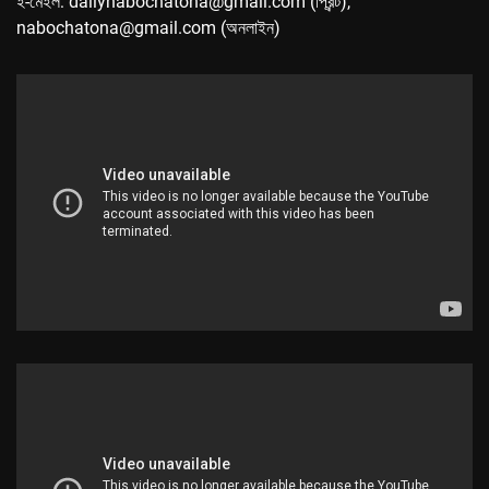
ই-মেইল: dailynabochatona@gmail.com (প্রিন্ট),
nabochatona@gmail.com (অনলাইন)