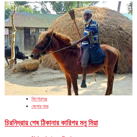
কিশোরগঞ্জ
জেলার খবর
চিরনিদ্রায় শেষ ঠিকানার কারিগর মনু মিয়া