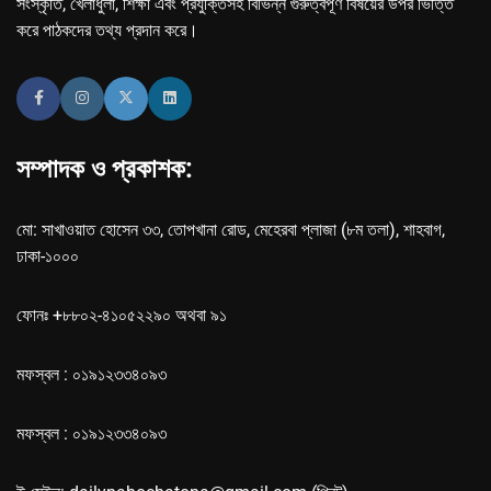
সংস্কৃতি, খেলাধুলা, শিক্ষা এবং প্রযুক্তিসহ বিভিন্ন গুরুত্বপূর্ণ বিষয়ের উপর ভিত্তি
করে পাঠকদের তথ্য প্রদান করে।
সম্পাদক ও প্রকাশক:
মো: সাখাওয়াত হোসেন ৩৩, তোপখানা রোড, মেহেরবা প্লাজা (৮ম তলা), শাহবাগ,
ঢাকা-১০০০
ফোনঃ +৮৮০২-৪১০৫২২৯০ অথবা ৯১
মফস্বল : ০১৯১২৩৩৪০৯৩
মফস্বল : ০১৯১২৩৩৪০৯৩