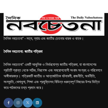
দৈনিক নবচেতনা" - সত্য, ন্যায় এবং জাতীয় চেতনার ধারক ও বাহক।
দৈনিক নবচেতনা: জাতীয় পত্রিকা
দৈনিক নবচেতনা" একটি আধুনিক ও নির্ভরযোগ্য জাতীয় পত্রিকা, যা বাংলাদেশের
প্রতিটি প্রান্ত থেকে সঠিক, নিরপেক্ষ এবং সময়োপযোগী সংবাদ সংগ্রহ ও পরিবেশনে
অঙ্গীকারবদ্ধ। পত্রিকাটি জাতীয় ও আন্তর্জাতিক ঘটনাবলী, রাজনীতি, অর্থনীতি,
সংস্কৃতি, খেলাধুলা, শিক্ষা এবং প্রযুক্তিসহ বিভিন্ন গুরুত্বপূর্ণ বিষয়ের উপর ভিত্তি
করে পাঠকদের তথ্য প্রদান করে।