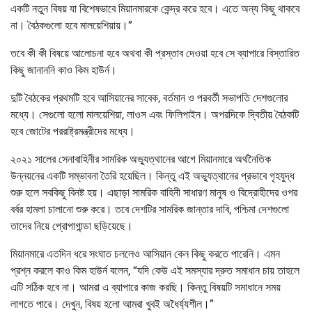
একটি নতুন বিষয় যা বিশেষভাবে মিয়ানমারকে কেন্দ্র করে হবে। এতে অন্য কিছু থাকবে
না। বৈঠকগুলো হবে মালয়েশিয়ায়।”
তবে কী কী বিষয়ে আলোচনা হবে অথবা কী প্রস্তাব দেওয়া হবে সে ব্যাপারে বিস্তারিত
কিছু জানাননি কাও কিম হাউর্ন।
দুটি বৈঠকের প্রথমটি হবে আসিয়ানের সাবেক, বর্তমান ও পরবর্তী সভাপতি দেশগুলোর
মধ্যে। সেগুলো হলো মালয়েশিয়া, লাওস এবং ফিলিপাইন। অপরদিকে দ্বিতীয় বৈঠকটি
হবে জোটের পররাষ্ট্রমন্ত্রীদের মধ্যে।
২০২১ সালের সেনাবাহিনীর সামরিক অভ্যুত্থানের আগে মিয়ানমারে অর্থনৈতিক
উন্নয়নের একটি সম্ভাবনা তৈরি হয়েছিল। কিন্তু এই অভ্যুত্থানের প্রভাবে গৃহযুদ্ধ
শুরু হলে সবকিছু বিনষ্ট হয়। এছাড়া সামরিক বাহিনী সাধারণ মানুষ ও বিদ্রোহীদের ওপর
বর্বর হামলা চালানো শুরু করে। তবে দেশটির সামরিক জান্তার দাবি, পশ্চিমা দেশগুলো
তাদের নিয়ে প্রোপাগান্ডা ছড়িয়েছে।
মিয়ানমারে এতদিন ধরে সংঘাত চললেও আসিয়ান কেন কিছু করতে পারেনি। এমন
প্রশ্ন করলে কাও কিম হাউর্ন বলেন, “যদি কেউ এই সমস্যার দ্রুত সমাধান চায় তাহলে
এটি সঠিক হবে না। আমরা এ ব্যাপারে কাজ করছি। কিন্তু বিষয়টি সমাধানে সময়
লাগতে পারে। দেখুন, বিষয় হলো আমরা খুবই অধৈর্য্যশীল।”