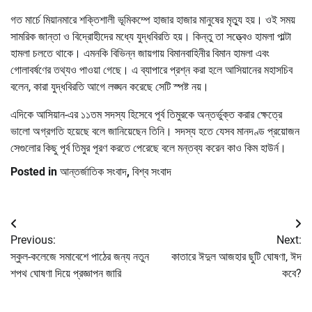
গত মার্চে মিয়ানমারে শক্তিশালী ভূমিকম্পে হাজার হাজার মানুষের মৃত্যু হয়। ওই সময়
সামরিক জান্তা ও বিদ্রোহীদের মধ্যে যুদ্ধবিরতি হয়। কিন্তু তা সত্ত্বেও হামলা পাল্টা
হামলা চলতে থাকে। এমনকি বিভিন্ন জায়গায় বিমানবাহিনীর বিমান হামলা এবং
গোলাবর্ষণের তথ্যও পাওয়া গেছে। এ ব্যাপারে প্রশ্ন করা হলে আসিয়ানের মহাসচিব
বলেন, কারা যুদ্ধবিরতি আগে লঙ্ঘন করেছে সেটি স্পষ্ট নয়।
এদিকে আসিয়ান-এর ১১তম সদস্য হিসেবে পূর্ব তিমুরকে অন্তর্ভুক্ত করার ক্ষেত্রে
ভালো অগ্রগতি হয়েছে বলে জানিয়েছেন তিনি। সদস্য হতে যেসব মানদণ্ড প্রয়োজন
সেগুলোর কিছু পূর্ব তিমুর পূরণ করতে পেরেছে বলে মন্তব্য করেন কাও কিম হাউর্ন।
Posted in
আন্তর্জাতিক সংবাদ
,
বিশ্ব সংবাদ
Post
Previous:
Next:
navigation
স্কুল-কলেজে সমাবেশে পাঠের জন্য নতুন
কাতারে ঈদুল আজহার ছুটি ঘোষণা, ঈদ
শপথ ঘোষণা দিয়ে প্রজ্ঞাপন জারি
কবে?