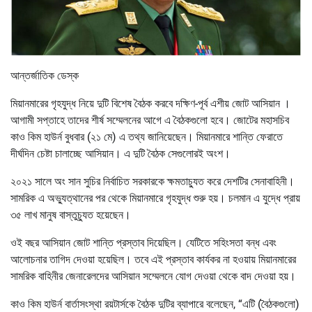
আন্তর্জাতিক ডেস্ক
মিয়ানমারের গৃহযুদ্ধ নিয়ে দুটি বিশেষ বৈঠক করবে দক্ষিণ-পূর্ব এশীয় জোট আসিয়ান ।
আগামী সপ্তাহে তাদের শীর্ষ সম্মেলনের আগে এ বৈঠকগুলো হবে। জোটের মহাসচিব
কাও কিম হাউর্ন বুধবার (২১ মে) এ তথ্য জানিয়েছেন। মিয়ানমারে শান্তি ফেরাতে
দীর্ঘদিন চেষ্টা চালাচ্ছে আসিয়ান। এ দুটি বৈঠক সেগুলোরই অংশ।
২০২১ সালে অং সান সুচির নির্বাচিত সরকারকে ক্ষমতাচ্যুত করে দেশটির সেনাবাহিনী।
সামরিক এ অভ্যুত্থানের পর থেকে মিয়ানমারে গৃহযুদ্ধ শুরু হয়। চলমান এ যুদ্ধে প্রায়
৩৫ লাখ মানুষ বাস্তুচ্যুত হয়েছেন।
ওই বছর আসিয়ান জোট শান্তি প্রস্তাব দিয়েছিল। যেটিতে সহিংসতা বন্ধ এবং
আলোচনার তাগিদ দেওয়া হয়েছিল। তবে এই প্রস্তাব কার্যকর না হওয়ায় মিয়ানমারের
সামরিক বাহিনীর জেনারেলদের আসিয়ান সম্মেলনে যোগ দেওয়া থেকে বাদ দেওয়া হয়।
কাও কিম হাউর্ন বার্তাসংস্থা রয়টার্সকে বৈঠক দুটির ব্যাপারে বলেছেন, “এটি (বৈঠকগুলো)