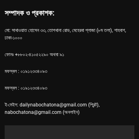
সম্পাদক ও প্রকাশক:
মো: সাখাওয়াত হোসেন ৩৩, তোপখানা রোড, মেহেরবা প্লাজা (৮ম তলা), শাহবাগ,
ঢাকা-১০০০
ফোনঃ +৮৮০২-৪১০৫২২৯০ অথবা ৯১
মফস্বল : ০১৯১২৩৩৪০৯৩
মফস্বল : ০১৯১২৩৩৪০৯৩
ই-মেইল: dailynabochatona@gmail.com (প্রিন্ট),
nabochatona@gmail.com (অনলাইন)