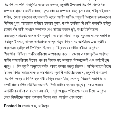
বিএনপি সভাপতি শাহাবুদ্দিন আহম্মেদ সতেজ, মধুখালী উপজেলা বিএনপি সাংগঠনিক
সম্পাদক হায়দার আলী মোল্যা, যুগ্ন সাধারন সম্পাদক বাবলু কুমার রায়, শরিফুল ইসলাম
ফকির, জেলা যুবদলের সহ সভাপতি আব্দুল আলীম মানিক, মধুখালী উপজেলা কৃষকদলের
সিনিয়র যুগ্নঃ আহবায়ক ফরিদুল ইসলাম ফুরাদ, বাগাট ইউনিয়ন বিএনপি সভাপতি হাবিবুর
রহমান খাঁন লালী, সাধারন সম্পাদক শেখ সাইদুর রহমান ঝন্টু, বাগাট ইউনিয়নের
চেয়ারম্যান মতিয়ার রহমান খাঁন প্রমুখ। এ ছাড়া আরো অত্র স্কুলের সাবেক সভাপতি
রিয়াজুল ইসলাম, সাবেক অভিভাবক সদস্য মামুন বিশ্বাস সহ আমন্ত্রিত এবং স্থানীয়
গন্যমান্য ব্যক্তিবর্গ উপস্থিত ছিলেন । বিদ্যালয়ের বার্ষিক ক্রীড়া অনুষ্ঠানে
শিক্ষার্থীরা বিভিন্ন প্রতিযোগিতায় অংশগ্রহন করে । খেলায় ও সাংস্কৃতিক অনুষ্টানে
সার্বিক সহযোগীতায় ছিলেন প্রধান শিক্ষক সহ অন্যান্য শিক্ষকমন্ডলী এবং কর্মচারী বৃন্দ
প্রমুখ । দিন ব্যাপী অনুষ্টানে দর্শক কানায় কানায় ভরপুর ছিলেন। সার্বিক সহযোগীতায়
ছিলেন বিশিষ্ঠ সমাজসেবক ও আমেরিকার প্রবাসী আতিয়ার রহমান , মধুখালী উপজেলা
বিএনপি সদস্য ও বিশিষ্ঠ ব্যবসায়ী হাবিবুর রহমান মিয়া, নওপাড়া বিএনপি সভাপতি ও
বাগাট বাজার বণিক সমিতির সভাপতি মির্জা জাকির হোসেন প্রমুখ। কোন প্রকার
অপ্রীতিকর ঘটনা ও ঝামেলা হয় নাই । সুষ্ঠ ও সুন্দর পরিবেশের মধ্যে দিয়ে অনুষ্ঠান
শেষে বিজয়ীদের মাঝে পুরস্কার বিতরণ করে অনুষ্ঠান শেষ করেন ।
Posted in
জেলার খবর
,
ফরিদপুর