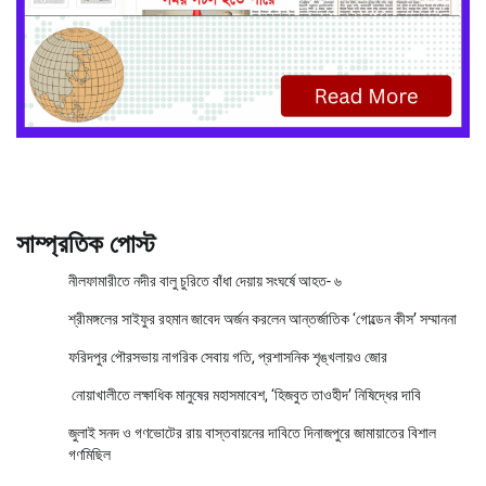
সাম্প্রতিক পোস্ট
নীলফামারীতে নদীর বালু চুরিতে বাঁধা দেয়ায় সংঘর্ষে আহত- ৬
শ্রীমঙ্গলের সাইফুর রহমান জাবেদ অর্জন করলেন আন্তর্জাতিক ‘গোল্ডেন কীস’ সম্মাননা
ফরিদপুর পৌরসভায় নাগরিক সেবায় গতি, প্রশাসনিক শৃঙ্খলায়ও জোর
নোয়াখালীতে লক্ষাধিক মানুষের মহাসমাবেশ, ‘হিজবুত তাওহীদ’ নিষিদ্ধের দাবি
জুলাই সনদ ও গণভোটের রায় বাস্তবায়নের দাবিতে দিনাজপুরে জামায়াতের বিশাল
গণমিছিল