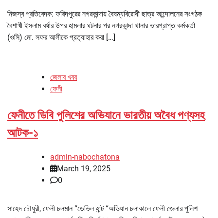
নিজস্ব প্রতিবেদক: ফরিদপুরের নগরকান্দায় বৈষম্যবিরোধী ছাত্র আন্দোলনের সংগঠক
বৈশাখী ইসলাম বর্ষার উপর হামলার ঘটনার পর নগরকান্দা থানার ভারপ্রাপ্ত কর্মকর্তা
(ওসি) মো. সফর আলীকে প্রত্যাহার করা […]
জেলার খবর
ফেনী
ফেনীতে ডিবি পুলিশের অভিযানে ভারতীয় অবৈধ পণ্যসহ
আটক-১
admin-nabochatona
March 19, 2025
0
সাহেদ চৌধুরী, ফেনী চলমান “ডেভিল হান্ট “অভিযান চলাকালে ফেনী জেলার পুলিশ