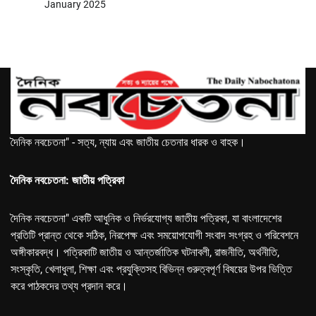
January 2025
দৈনিক নবচেতনা" - সত্য, ন্যায় এবং জাতীয় চেতনার ধারক ও বাহক।
দৈনিক নবচেতনা: জাতীয় পত্রিকা
দৈনিক নবচেতনা" একটি আধুনিক ও নির্ভরযোগ্য জাতীয় পত্রিকা, যা বাংলাদেশের
প্রতিটি প্রান্ত থেকে সঠিক, নিরপেক্ষ এবং সময়োপযোগী সংবাদ সংগ্রহ ও পরিবেশনে
অঙ্গীকারবদ্ধ। পত্রিকাটি জাতীয় ও আন্তর্জাতিক ঘটনাবলী, রাজনীতি, অর্থনীতি,
সংস্কৃতি, খেলাধুলা, শিক্ষা এবং প্রযুক্তিসহ বিভিন্ন গুরুত্বপূর্ণ বিষয়ের উপর ভিত্তি
করে পাঠকদের তথ্য প্রদান করে।