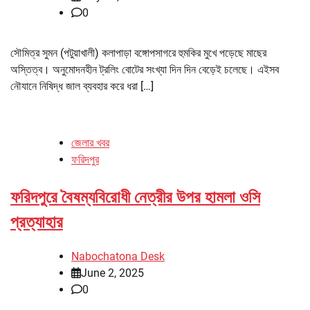
0
সৌমিত্র সুমন (পটুয়াখালী) কলাপাড়া বঙ্গোপসাগরে হুমকির মুখে পড়েছে মাছের
অস্তিত্ব। অনুমোদনহীন ট্রলিং বোটের সংখ্যা দিন দিন বেড়েই চলেছে। এইসব
নৌযানে নিষিদ্ধ জাল ব্যবহার করে ধরা […]
জেলার খবর
ফরিদপুর
ফরিদপুরে বৈষম্যবিরোধী নেত্রীর উপর হামলা ওসি
প্রত্যাহার
Nabochatona Desk
June 2, 2025
0