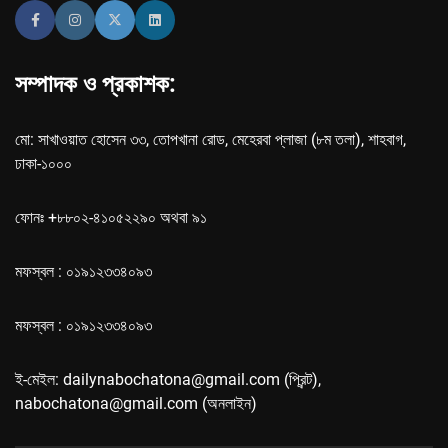
সম্পাদক ও প্রকাশক:
মো: সাখাওয়াত হোসেন ৩৩, তোপখানা রোড, মেহেরবা প্লাজা (৮ম তলা), শাহবাগ,
ঢাকা-১০০০
ফোনঃ +৮৮০২-৪১০৫২২৯০ অথবা ৯১
মফস্বল : ০১৯১২৩৩৪০৯৩
মফস্বল : ০১৯১২৩৩৪০৯৩
ই-মেইল: dailynabochatona@gmail.com (প্রিন্ট),
nabochatona@gmail.com (অনলাইন)