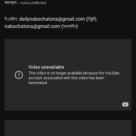
মফস্বল : ০১৯১২৩৩৪০৯৩
ই-মেইল: dailynabochatona@gmail.com (প্রিন্ট),
nabochatona@gmail.com (অনলাইন)