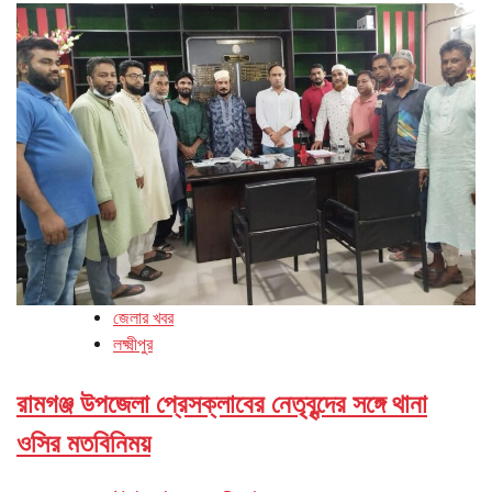
জেলার খবর
লক্ষ্মীপুর
রামগঞ্জ উপজেলা প্রেসক্লাবের নেতৃবৃন্দের সঙ্গে থানা
ওসির মতবিনিময়