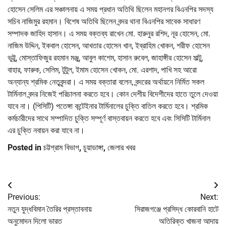
হোসেন সেলিম এর সঞ্চালনায় এ সময় প্রধান অতিথি ছিলেন মহানগর বিএনপির সদস্য
সচিব নাজিমুর রহমান। বিশেষ অতিথি ছিলেন বন্দর থানা বিএনপির সাবেক সাধারণ
সম্পাদক জাহিদ হাসান। এ সময় বক্তব্য রাখেন মো. হারুনুর রশিদ, নূর হোসেন, মো.
নাজিম উদ্দিন, ইকবাল হোসেন, আখতার হোসেন খান, ইব্রাহিম খোকন, শরীফ হোসেন
ভুট্টু, মোস্তাফিজুর রহমান মঞ্জু, আবুল কাশেম, হাসান রুবেল, জাহাঙ্গীর হোসেন মাল্টু,
বাহার, ফারুক, সেলিম, টুটুল, ইমাম হোসেন খোকন, মো. এরশাদ, পাখি সহ আরো
অন্যান্য শ্রমিক নেতৃবৃন্দরা। এ সময় বক্তারা বলেন, বন্দরের অর্থায়নে নির্মিত সকল
টার্মিনাল বন্দর নিজেই পরিচালনা করতে হবে। কোন দেশীয় বিদেশীদের হাতে তুলে দেওয়া
যাবে না। (পিসিটি) পতেঙ্গা কন্টেইনার টার্মিনালের চুক্তি বাতিল করতে হবে। শ্রমিক
কর্মচারীদের সাথে সম্পাদিত চুক্তি সম্পূর্ণ বাস্তবায়ন করতে হবে এবং সিসিটি টার্মিনাল
এর চুক্তি নবায়ন করা যাবে না।
Posted in
চট্টগ্রাম বিভাগ
,
চুয়াডাঙ্গা
,
জেলার খবর
Post
Previous:
Next:
navigation
নতুন যুদ্ধবিমান তৈরির প্রস্তাবনায়
সিরাজগঞ্জে প্রসিদ্ধ কোরবানি হাটে
অনুমোদন দিলো ভারত
অতিরিক্ত খাজনা আদায়