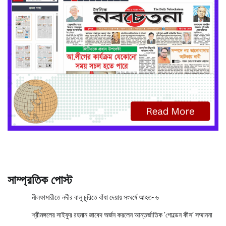
সাম্প্রতিক পোস্ট
নীলফামারীতে নদীর বালু চুরিতে বাঁধা দেয়ায় সংঘর্ষে আহত- ৬
শ্রীমঙ্গলের সাইফুর রহমান জাবেদ অর্জন করলেন আন্তর্জাতিক ‘গোল্ডেন কীস’ সম্মাননা