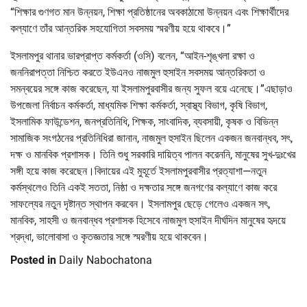
“শিক্ষার গুণগত মান উন্নয়ন, শিক্ষা প্রতিষ্ঠানের অবকাঠামো উন্নয়ন এবং শিক্ষার্থীদের
কল্যাণে তাঁর আন্তরিক সহযোগিতা সবসময় স্মরণীয় হয়ে থাকবে।”
ইসলামপুর থানার ভারপ্রাপ্ত কর্মকর্তা (ওসি) বলেন, “আইন-শৃঙ্খলা রক্ষা ও
জননিরাপত্তা নিশ্চিত করতে ইউএনও নাজমুল হুসাইন সবসময় আন্তরিকতা ও
সমন্বয়ের সঙ্গে কাজ করেছেন, যা ইসলামপুরবাসীর জন্য সুফল বয়ে এনেছে।”এছাড়াও
উপজেলা নির্বাচন কর্মকর্তা, মাধ্যমিক শিক্ষা কর্মকর্তা, স্বাস্থ্য বিভাগ, কৃষি বিভাগ,
ইসলামিক ফাউন্ডেশন, জনপ্রতিনিধি, শিক্ষক, সাংবাদিক, ব্যবসায়ী, কৃষক ও বিভিন্ন
সামাজিক সংগঠনের প্রতিনিধিরা জানান, নাজমুল হুসাইন ছিলেন একজন জনবান্ধব, সৎ,
দক্ষ ও মানবিক প্রশাসক। তিনি শুধু সরকারি দায়িত্ব পালন করেননি, মানুষের সুখ-দুঃখের
সঙ্গী হয়ে কাজ করেছেন।বিদায়ের এই মুহূর্তে ইসলামপুরবাসীর প্রত্যাশা—নতুন
কর্মস্থলেও তিনি একই সততা, নিষ্ঠা ও দক্ষতার সঙ্গে জনগণের কল্যাণে কাজ করে
সাফল্যের নতুন দৃষ্টান্ত স্থাপন করবেন। ইসলামপুর ছেড়ে গেলেও একজন সৎ,
মানবিক, সাহসী ও জনবান্ধব প্রশাসক হিসেবে নাজমুল হুসাইন দীর্ঘদিন মানুষের হৃদয়ে
শ্রদ্ধা, ভালোবাসা ও কৃতজ্ঞতার সঙ্গে স্মরণীয় হয়ে থাকবেন।
Posted in
Daily Nabochatona