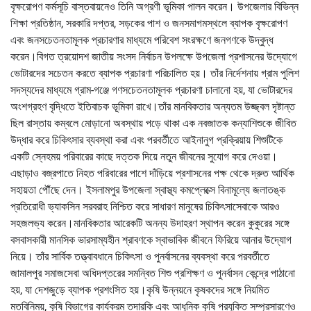
বৃক্ষরোপণ কর্মসূচি বাস্তবায়নেও তিনি অগ্রণী ভূমিকা পালন করেন। উপজেলার বিভিন্ন
শিক্ষা প্রতিষ্ঠান, সরকারি দপ্তর, সড়কের পাশ ও জনসমাগমস্থলে ব্যাপক বৃক্ষরোপণ
এবং জনসচেতনতামূলক প্রচারণার মাধ্যমে পরিবেশ সংরক্ষণে জনগণকে উদ্বুদ্ধ
করেন।বিগত ত্রয়োদশ জাতীয় সংসদ নির্বাচন উপলক্ষে উপজেলা প্রশাসনের উদ্যোগে
ভোটারদের সচেতন করতে ব্যাপক প্রচারণা পরিচালিত হয়। তাঁর নির্দেশনায় গ্রাম পুলিশ
সদস্যদের মাধ্যমে গ্রাম-গঞ্জে গণসচেতনতামূলক প্রচারণা চালানো হয়, যা ভোটারদের
অংশগ্রহণ বৃদ্ধিতে ইতিবাচক ভূমিকা রাখে।তাঁর মানবিকতার অন্যতম উজ্জ্বল দৃষ্টান্ত
ছিল রাস্তায় কম্বলে মোড়ানো অবস্থায় পড়ে থাকা এক নবজাতক কন্যাশিশুকে জীবিত
উদ্ধার করে চিকিৎসার ব্যবস্থা করা এবং পরবর্তীতে আইনানুগ প্রক্রিয়ায় শিশুটিকে
একটি স্নেহময় পরিবারের কাছে দত্তক দিয়ে নতুন জীবনের সুযোগ করে দেওয়া।
এছাড়াও বজ্রপাতে নিহত পরিবারের পাশে দাঁড়িয়ে প্রশাসনের পক্ষ থেকে দ্রুত আর্থিক
সহায়তা পৌঁছে দেন। ইসলামপুর উপজেলা স্বাস্থ্য কমপ্লেক্সে বিনামূল্যে জলাতঙ্ক
প্রতিরোধী ভ্যাকসিন সরবরাহ নিশ্চিত করে সাধারণ মানুষের চিকিৎসাসেবাকে আরও
সহজলভ্য করেন।মানবিকতার আরেকটি অনন্য উদাহরণ স্থাপন করেন কুকুরের সঙ্গে
বসবাসকারী মানসিক ভারসাম্যহীন শ্রাবণকে স্বাভাবিক জীবনে ফিরিয়ে আনার উদ্যোগ
নিয়ে। তাঁর সার্বিক তত্ত্বাবধানে চিকিৎসা ও পুনর্বাসনের ব্যবস্থা করে পরবর্তীতে
জামালপুর সমাজসেবা অধিদপ্তরের সমন্বিত শিশু প্রশিক্ষণ ও পুনর্বাসন কেন্দ্রে পাঠানো
হয়, যা দেশজুড়ে ব্যাপক প্রশংসিত হয়।কৃষি উন্নয়নে কৃষকদের সঙ্গে নিয়মিত
মতবিনিময়, কৃষি বিভাগের কার্যক্রম তদারকি এবং আধুনিক কৃষি প্রযুক্তি সম্প্রসারণেও