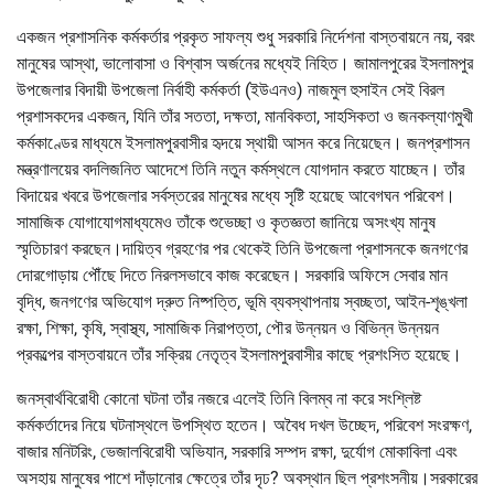
একজন প্রশাসনিক কর্মকর্তার প্রকৃত সাফল্য শুধু সরকারি নির্দেশনা বাস্তবায়নে নয়, বরং
মানুষের আস্থা, ভালোবাসা ও বিশ্বাস অর্জনের মধ্যেই নিহিত। জামালপুরের ইসলামপুর
উপজেলার বিদায়ী উপজেলা নির্বাহী কর্মকর্তা (ইউএনও) নাজমুল হুসাইন সেই বিরল
প্রশাসকদের একজন, যিনি তাঁর সততা, দক্ষতা, মানবিকতা, সাহসিকতা ও জনকল্যাণমুখী
কর্মকাণ্ডের মাধ্যমে ইসলামপুরবাসীর হৃদয়ে স্থায়ী আসন করে নিয়েছেন। জনপ্রশাসন
মন্ত্রণালয়ের বদলিজনিত আদেশে তিনি নতুন কর্মস্থলে যোগদান করতে যাচ্ছেন। তাঁর
বিদায়ের খবরে উপজেলার সর্বস্তরের মানুষের মধ্যে সৃষ্টি হয়েছে আবেগঘন পরিবেশ।
সামাজিক যোগাযোগমাধ্যমেও তাঁকে শুভেচ্ছা ও কৃতজ্ঞতা জানিয়ে অসংখ্য মানুষ
স্মৃতিচারণ করছেন।দায়িত্ব গ্রহণের পর থেকেই তিনি উপজেলা প্রশাসনকে জনগণের
দোরগোড়ায় পৌঁছে দিতে নিরলসভাবে কাজ করেছেন। সরকারি অফিসে সেবার মান
বৃদ্ধি, জনগণের অভিযোগ দ্রুত নিষ্পত্তি, ভূমি ব্যবস্থাপনায় স্বচ্ছতা, আইন-শৃঙ্খলা
রক্ষা, শিক্ষা, কৃষি, স্বাস্থ্য, সামাজিক নিরাপত্তা, পৌর উন্নয়ন ও বিভিন্ন উন্নয়ন
প্রকল্পের বাস্তবায়নে তাঁর সক্রিয় নেতৃত্ব ইসলামপুরবাসীর কাছে প্রশংসিত হয়েছে।
জনস্বার্থবিরোধী কোনো ঘটনা তাঁর নজরে এলেই তিনি বিলম্ব না করে সংশ্লিষ্ট
কর্মকর্তাদের নিয়ে ঘটনাস্থলে উপস্থিত হতেন। অবৈধ দখল উচ্ছেদ, পরিবেশ সংরক্ষণ,
বাজার মনিটরিং, ভেজালবিরোধী অভিযান, সরকারি সম্পদ রক্ষা, দুর্যোগ মোকাবিলা এবং
অসহায় মানুষের পাশে দাঁড়ানোর ক্ষেত্রে তাঁর দৃঢ? অবস্থান ছিল প্রশংসনীয়।সরকারের