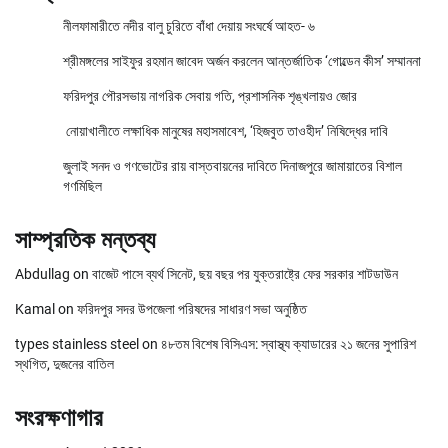
নীলফামারীতে নদীর বালু চুরিতে বাঁধা দেয়ায় সংঘর্ষে আহত- ৬
শ্রীমঙ্গলের সাইফুর রহমান জাবেদ অর্জন করলেন আন্তর্জাতিক ‘গোল্ডেন কীস’ সম্মাননা
ফরিদপুর পৌরসভায় নাগরিক সেবায় গতি, প্রশাসনিক শৃঙ্খলায়ও জোর
নোয়াখালীতে লক্ষাধিক মানুষের মহাসমাবেশ, ‘হিজবুত তাওহীদ’ নিষিদ্ধের দাবি
জুলাই সনদ ও গণভোটের রায় বাস্তবায়নের দাবিতে দিনাজপুরে জামায়াতের বিশাল
গণমিছিল
সাম্প্রতিক মন্তব্য
Abdullag
on
বাজেট পাসে ব্যর্থ সিনেট, ছয় বছর পর যুক্তরাষ্ট্রে ফের সরকার শাটডাউন
Kamal
on
ফরিদপুর সদর উপজেলা পরিষদের সাধারণ সভা অনুষ্ঠিত
types stainless steel
on
৪৮তম বিশেষ বিসিএস: স্বাস্থ্য ক্যাডারের ২১ জনের সুপারিশ
স্থগিত, দুজনের বাতিল
সংরক্ষণাগার