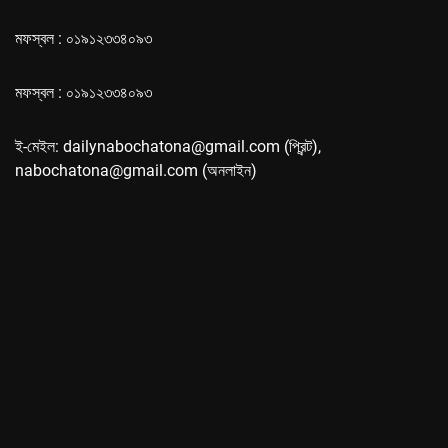
মফস্বল : ০১৯১২৩৩৪০৯৩
মফস্বল : ০১৯১২৩৩৪০৯৩
ই-মেইল: dailynabochatona@gmail.com (প্রিন্ট),
nabochatona@gmail.com (অনলাইন)