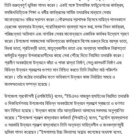
তিনি গুরুত্বপূর্ণ ভূমিকা পালন করেন। একই সঙ্গে ইসলামিক ফাউন্ডেশনের কার্যক্রম,
মসজিদভিত্তিক শিক্ষা ও ধর্মীয় কার্যক্রমের সার্বিক তদারকির মাধ্যমে সেবার
মানোন্নয়নেও নজির স্থাপন করেন।পৌরসভার প্রশাসক হিসেবে দায়িত্ব পালনকালে
ড্রেনেজ ব্যবস্থার উন্নয়ন, পয়োনিষ্কাশন ব্যবস্থা সচল করা, মশক নিধন কার্যক্রম,
পরিচ্ছন্নতা অভিযান এবং নাগরিক সেবার মানোন্নয়নে একাধিক কার্যকর উদ্যোগ গ্রহণ
করেন।উপজেলা সমাজসেবা অধিদপ্তরের কার্যক্রমে বিশেষ গুরুত্ব দিয়ে বয়স্ক ভাতা,
বিধবা ভাতা, প্রতিবন্ধী ভাতা, মাতৃত্বকালীন ভাতা এবং অন্যান্য সামাজিক নিরাপত্তা
কর্মসূচির প্রকৃত উপকারভোগীদের কাছে সেবা পৌঁছে দিতে নিয়মিত তদারকি করেন।
গ্রামীণ অবকাঠামো উন্নয়নে কাঁচা ও পাকা রাস্তা নির্মাণ, সেতু-কালভার্ট নির্মাণ এবং
বিভিন্ন উন্নয়ন প্রকল্পের গুণগত মান নিশ্চিত করতে তিনি নিয়মিত মাঠ পরিদর্শন
করেন। তাঁর কঠোর তদারকির ফলে অধিকাংশ উন্নয়ন কাজ নির্ধারিত সময়ে ও
মানসম্মতভাবে সম্পন্ন হয়েছে।
উপজেলা প্রকৌশলী (এলজিইডি) বলেন, “ইউএনও নাজমুল হুসাইনের নিয়মিত তদারকি
ও দিকনির্দেশনায় উপজেলার বিভিন্ন অবকাঠামো উন্নয়ন প্রকল্পে স্বচ্ছতা ও গুণগত
মান নিশ্চিত হয়েছে। উন্নয়ন কাজে তাঁর আন্তরিকতা আমাদের সবসময় অনুপ্রাণিত
করেছে।”উপজেলা প্রকল্প বাস্তবায়ন কর্মকর্তা (পিআইও) বলেন, “দুর্যোগ ব্যবস্থাপনা
ও সরকারি উন্নয়ন প্রকল্প বাস্তবায়নে তিনি অত্যন্ত দায়িত্বশীল ও জনকল্যাণমুখী
ভূমিকা পালন করেছেন।”ইসলামপুর উচ্চ বিদ্যালয় অ্যান্ড কলেজের অধ্যক্ষ বলেন,