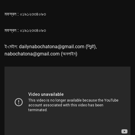
মফস্বল : ০১৯১২৩৩৪০৯৩
মফস্বল : ০১৯১২৩৩৪০৯৩
ই-মেইল: dailynabochatona@gmail.com (প্রিন্ট),
nabochatona@gmail.com (অনলাইন)