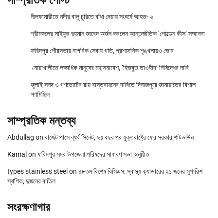
সাম্প্রতিক পোস্ট
নীলফামারীতে নদীর বালু চুরিতে বাঁধা দেয়ায় সংঘর্ষে আহত- ৬
শ্রীমঙ্গলের সাইফুর রহমান জাবেদ অর্জন করলেন আন্তর্জাতিক ‘গোল্ডেন কীস’ সম্মাননা
ফরিদপুর পৌরসভায় নাগরিক সেবায় গতি, প্রশাসনিক শৃঙ্খলায়ও জোর
নোয়াখালীতে লক্ষাধিক মানুষের মহাসমাবেশ, ‘হিজবুত তাওহীদ’ নিষিদ্ধের দাবি
জুলাই সনদ ও গণভোটের রায় বাস্তবায়নের দাবিতে দিনাজপুরে জামায়াতের বিশাল
গণমিছিল
সাম্প্রতিক মন্তব্য
Abdullag
on
বাজেট পাসে ব্যর্থ সিনেট, ছয় বছর পর যুক্তরাষ্ট্রে ফের সরকার শাটডাউন
Kamal
on
ফরিদপুর সদর উপজেলা পরিষদের সাধারণ সভা অনুষ্ঠিত
types stainless steel
on
৪৮তম বিশেষ বিসিএস: স্বাস্থ্য ক্যাডারের ২১ জনের সুপারিশ
স্থগিত, দুজনের বাতিল
সংরক্ষণাগার