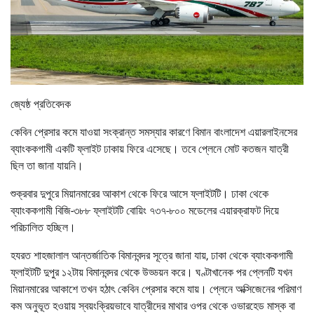
জ্যেষ্ঠ প্রতিবেদক
কেবিন প্রেসার কমে যাওয়া সংক্রান্ত সমস্যার কারণে বিমান বাংলাদেশ এয়ারলাইনসের
ব্যাংককগামী একটি ফ্লাইট ঢাকায় ফিরে এসেছে। তবে প্লেনে মোট কতজন যাত্রী
ছিল তা জানা যায়নি।
শুক্রবার দুপুরে মিয়ানমারের আকাশ থেকে ফিরে আসে ফ্লাইটটি। ঢাকা থেকে
ব্যাংককগামী বিজি-৩৮৮ ফ্লাইটটি বোয়িং ৭৩৭-৮০০ মডেলের এয়ারক্রাফট দিয়ে
পরিচালিত হচ্ছিল।
হযরত শাহজালাল আন্তর্জাতিক বিমানবন্দর সূত্রে জানা যায়, ঢাকা থেকে ব্যাংককগামী
ফ্লাইটটি দুপুর ১২টায় বিমানবন্দর থেকে উড্ডয়ন করে। ঘণ্টাখানেক পর প্লেনটি যখন
মিয়ানমারের আকাশে তখন হঠাৎ কেবিন প্রেসার কমে যায়। প্লেনে অক্সিজেনের পরিমাণ
কম অনুভূত হওয়ায় স্বয়ংক্রিয়ভাবে যাত্রীদের মাথার ওপর থেকে ওভারহেড মাস্ক বা