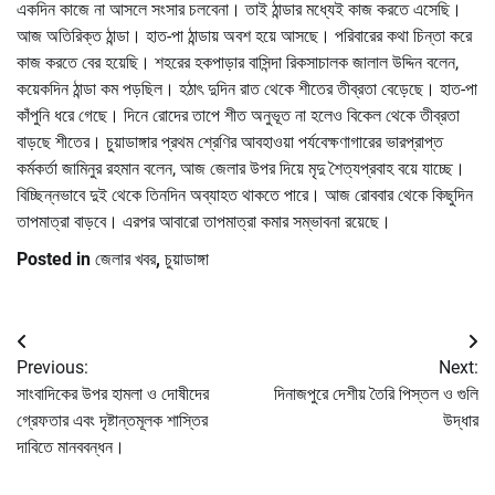
একদিন কাজে না আসলে সংসার চলবেনা। তাই ঠান্ডার মধ্যেই কাজ করতে এসেছি।
আজ অতিরিক্ত ঠান্ডা। হাত-পা ঠান্ডায় অবশ হয়ে আসছে। পরিবারের কথা চিন্তা করে
কাজ করতে বের হয়েছি। শহরের হকপাড়ার বাসিন্দা রিকসাচালক জালাল উদ্দিন বলেন,
কয়েকদিন ঠান্ডা কম পড়ছিল। হঠাৎ দুদিন রাত থেকে শীতের তীব্রতা বেড়েছে। হাত-পা
কাঁপুনি ধরে গেছে। দিনে রোদের তাপে শীত অনুভূত না হলেও বিকেল থেকে তীব্রতা
বাড়ছে শীতের। চুয়াডাঙ্গার প্রথম শ্রেণির আবহাওয়া পর্যবেক্ষণাগারের ভারপ্রাপ্ত
কর্মকর্তা জামিনুর রহমান বলেন, আজ জেলার উপর দিয়ে মৃদু শৈত্যপ্রবাহ বয়ে যাচ্ছে।
বিচ্ছিন্নভাবে দুই থেকে তিনদিন অব্যাহত থাকতে পারে। আজ রোববার থেকে কিছুদিন
তাপমাত্রা বাড়বে। এরপর আবারো তাপমাত্রা কমার সম্ভাবনা রয়েছে।
Posted in
জেলার খবর
,
চুয়াডাঙ্গা
Post
Previous:
Next:
navigation
সাংবাদিকের উপর হামলা ও দোষীদের
দিনাজপুরে দেশীয় তৈরি পিস্তল ও গুলি
গ্রেফতার এবং দৃষ্টান্তমূলক শাস্তির
উদ্ধার
দাবিতে মানববন্ধন।