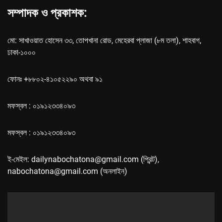
সম্পাদক ও প্রকাশক:
মো: সাখাওয়াত হোসেন ৩৩, তোপখানা রোড, মেহেরবা প্লাজা (৮ম তলা), শাহবাগ,
ঢাকা-১০০০
ফোনঃ +৮৮০২-৪১০৫২২৯০ অথবা ৯১
মফস্বল : ০১৯১২৩৩৪০৯৩
মফস্বল : ০১৯১২৩৩৪০৯৩
ই-মেইল: dailynabochatona@gmail.com (প্রিন্ট),
nabochatona@gmail.com (অনলাইন)