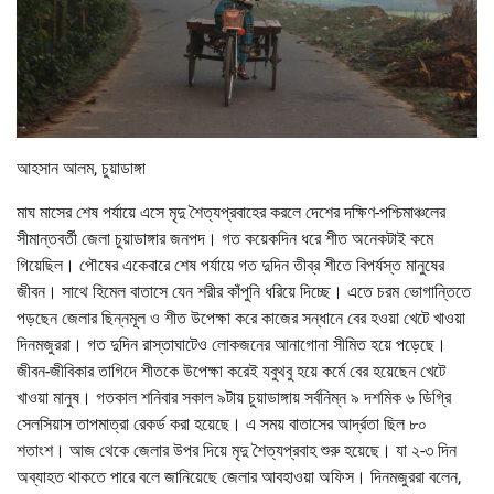
আহসান আলম, চুয়াডাঙ্গা
মাঘ মাসের শেষ পর্যায়ে এসে মৃদু শৈত্যপ্রবাহের করলে দেশের দক্ষিণ-পশ্চিমাঞ্চলের
সীমান্তবর্তী জেলা চুয়াডাঙ্গার জনপদ। গত কয়েকদিন ধরে শীত অনেকটাই কমে
গিয়েছিল। পৌষের একেবারে শেষ পর্যায়ে গত দুদিন তীব্র শীতে বিপর্যস্ত মানুষের
জীবন। সাথে হিমেল বাতাসে যেন শরীর কাঁপুনি ধরিয়ে দিচ্ছে। এতে চরম ভোগান্তিতে
পড়ছেন জেলার ছিন্নমূল ও শীত উপেক্ষা করে কাজের সন্ধানে বের হওয়া খেটে খাওয়া
দিনমজুররা। গত দুদিন রাস্তাঘাটেও লোকজনের আনাগোনা সীমিত হয়ে পড়েছে।
জীবন-জীবিকার তাগিদে শীতকে উপেক্ষা করেই যবুথবু হয়ে কর্মে বের হয়েছেন খেটে
খাওয়া মানুষ। গতকাল শনিবার সকাল ৯টায় চুয়াডাঙ্গায় সর্বনিম্ন ৯ দশমিক ৬ ডিগ্রি
সেলসিয়াস তাপমাত্রা রেকর্ড করা হয়েছে। এ সময় বাতাসের আর্দ্রতা ছিল ৮০
শতাংশ। আজ থেকে জেলার উপর দিয়ে মৃদু শৈত্যপ্রবাহ শুরু হয়েছে। যা ২-৩ দিন
অব্যাহত থাকতে পারে বলে জানিয়েছে জেলার আবহাওয়া অফিস। দিনমজুররা বলেন,