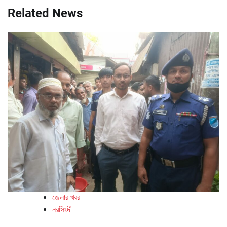
Related News
জেলার খবর
নরসিংদী