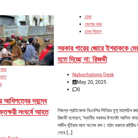
ঢাকা
জেলার খবর
ঢাকা বিভাগ
সরকার গায়ের জোরে ইশরাককে মেয
হতে দিচ্ছে না: রিজভী
 খবর
Nabochatona Desk
িভাগ
May 20, 2025
র
0
় আধিপত্যের দ্বন্দ্বে
নিজস্ব প্রতিবেদক বিএনপির সিনিয়র যুগ্ম মহাসচিব রুহ
রক্তক্ষয়ী সংঘর্ষে আহত
রিজভী বলেছেন, ‘স্থানীয় সরকার উপদেষ্টা আসিফ মাহম
সজীব ভূঁইয়ার বয়স অনেক কম। হঠাৎ গুরুতর রাষ্ট্রীয় দ
পেয়ে […]