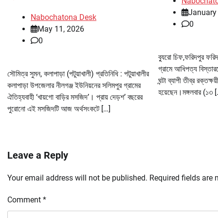
Nabochat
January
Nabochatona Desk
0
May 11, 2026
0
ব্যুরো চিফ,ফরিদপুর ফরিদ
গ্রামে আধিপত্য বিস্তারকে
সৌমিত্র সুমন, কলাপাড়া (পটুয়াখালী) প্রতিনিধি : পটুয়াখালীর
ঘন্টা ব্যাপী তীব্র রক্ত
কলাপাড়া উপজেলার নীলগঞ্জ ইউনিয়নের সলিমপুর গ্রামের
হয়েছেন।মঙ্গলবার (১৩ 
ঐতিহ্যবাহী ‘খায়গো বাড়ির মসজিদ’। প্রায় দেড়শ’ বছরের
পুরোনো এই মসজিদটি আজ অর্থসংকটে […]
Leave a Reply
Your email address will not be published.
Required fields are
Comment
*