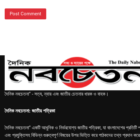
দৈনিক নবচেতনা" - সত্য, ন্যায় এবং জাতীয় চেতনার ধারক ও বাহক।
দৈনিক নবচেতনা: জাতীয় পত্রিকা
দৈনিক নবচেতনা" একটি আধুনিক ও নির্ভরযোগ্য জাতীয় পত্রিকা, যা বাংলাদেশের প্রতিটি প
এবং প্রযুক্তিসহ বিভিন্ন গুরুত্বপূর্ণ বিষয়ের উপর ভিত্তি করে পাঠকদের তথ্য প্রদান কর