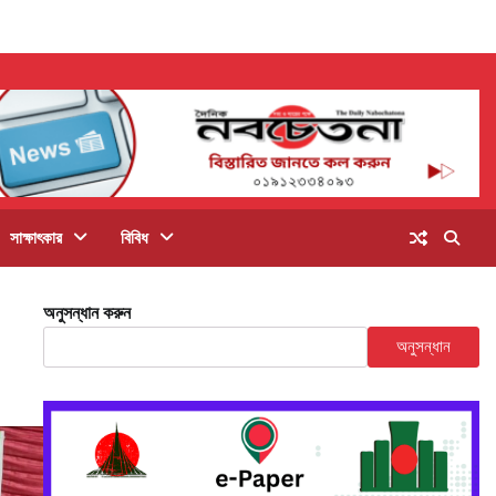
সাক্ষাৎকার
বিবিধ
অনুসন্ধান করুন
অনুসন্ধান