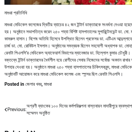
মাগুরা প্রতিনিধি
মাগুরা মেডিকেল কলেজের দ্বিতীয় ব্যাচের ৪২ জন ইন্টার্ন ডাক্তারকে সংবর্ধনা দেওয়া 
হয়। অনুষ্ঠানে সভাপতিত্ব করেন ২৫০ শয্যা বিশিষ্ট হাসপাতালের সুপারিন্টেনডেন্ট ডা. ম
কামরুল হাসান। বিশেষ অতিথি হিসেবে উপস্থিত ছিলেন প্রফেসর ডা. এটিএম আব্দুল্লাহ
চার্জ ডা. মো. রোবিউল ইসলাম। অনুষ্ঠানের সমন্বয়ক ছিলেন সহযোগী অধ্যাপক ডা. মোহাম্
রেনাটা পিএলসি’র মেডিকেল অ্যাফেয়ার্স বিভাগের ম্যানেজার ডা. হিল্লোল কুমার চৌধুরী।
বক্তব্যে ইন্টার্ন ডাক্তারদের ধৈর্যশীল হয়ে রোগীদের সেবায় নিজেদের সর্বোচ্চ অবদান রাখ
উপহার দেওয়া হয়। অনুষ্ঠানে মাগুরা ২৫০ শয্যা হাসপাতালের চিকিৎসকবৃন্দ, মাগুরা মেডিকেল
অনুষ্ঠানটি আয়োজন করে মাগুরা মেডিকেল কলেজ এবং স্পন্সর ছিল রেনাটা পিএলসি।
Posted in
জেলার খবর
,
মাগুরা
অগ্রণী ব্যাংকের ১০০ দিনের কর্মপরিকল্পনা বাস্তবায়ন মাদারীপুরে ব্যবস্থা
Post
Previous:
সম্মেলন অনুষ্ঠিত
navigation