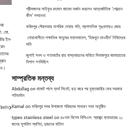
শ্রীমঙ্গলের সাইফুর রহমান জাবেদ অর্জন করলেন আন্তর্জাতিক ‘গোল্ডেন
কীস’ সম্মাননা
করা
ফরিদপুর পৌরসভায় নাগরিক সেবায় গতি, প্রশাসনিক শৃঙ্খলায়ও জোর
া. মো.
নোয়াখালীতে লক্ষাধিক মানুষের মহাসমাবেশ, ‘হিজবুত তাওহীদ’ নিষিদ্ধের
্টর ইন-
দাবি
রেন
 তাদের
জুলাই সনদ ও গণভোটের রায় বাস্তবায়নের দাবিতে দিনাজপুরে জামায়াতের
্রোন
বিশাল গণমিছিল
লেন।
সাম্প্রতিক মন্তব্য
Abdullag
on
বাজেট পাসে ব্যর্থ সিনেট, ছয় বছর পর যুক্তরাষ্ট্রে ফের সরকার
শাটডাউন
Kamal
on
ফরিদপুর সদর উপজেলা পরিষদের সাধারণ সভা অনুষ্ঠিত
িবর্তন
types stainless steel
on
৪৮তম বিশেষ বিসিএস: স্বাস্থ্য ক্যাডারের ২১
জনের সুপারিশ স্থগিত, দুজনের বাতিল