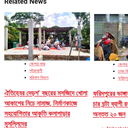
Related News
জেলার খবর
জেলার
পটুয়াখালী
ঢাকা ব
বরিশাল বিভাগ
ফরিদপু
ঐতিহ্যের দেড়শ’ বছরের মসজিদে খোলা
ফরিদপুরের ভাঙ্গায
আকাশের নিচে নামাজ, নির্মাণকাজে
চার ঘন্টা ব্যাপী 
সহযোগিতার আকুতি কলাপাড়ার
অন্তত ২০ জন
মুসল্লিদের