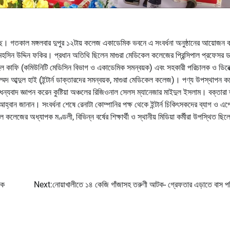
হয়েছে। গতকাল মঙ্গলবার দুপুর ১২টায় কলেজ একাডেমিক ভবনে এ সংবর্ধনা অনুষ্ঠানের আয়োজন 
ো. মহসিন উদ্দিন ফকির। প্রধান অতিথি ছিলেন মাগুরা মেডিকেল কলেজের প্রিন্সিপাল প্রফেসর ড
েল কাফি (কমিউনিটি মেডিসিন বিভাগ ও একাডেমিক সমন্বয়ক) এবং সহকারী পরিচালক ও ডিরেক
মদ আব্দুল হাই (ইন্টার্ন ডাক্তারদের সমন্বয়ক, মাগুরা মেডিকেল কলেজ)। পণ্য উপস্থাপন ক
 ধন্যবাদ জ্ঞাপন করেন কুষ্টিয়া অঞ্চলের রিজিওনাল সেলস ম্যানেজার মাইদুল ইসলাম। বক্তারা
ার আহ্বান জানান। সংবর্ধনা শেষে রেনাটা কোম্পানির পক্ষ থেকে ইন্টার্ন চিকিৎসকদের ব্যাগ ও এপ
 কলেজের অধ্যাপক মণ্ডলী, বিভিন্ন বর্ষের শিক্ষার্থী ও স্থানীয় মিডিয়া কর্মীরা উপস্থিত ছি
পক
Next:
নোয়াখালীতে ১৪ কেজি গাঁজাসহ তরুণী আটক- গ্রেফতার এড়াতে বাস পর