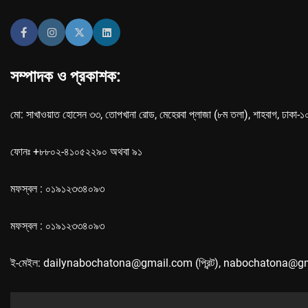
সম্পাদক ও প্রকাশক:
মো: সাখাওয়াত হোসেন ৩৩, তোপখানা রোড, মেহেরবা প্লাজা (৮ম তলা), শাহবাগ, ঢাকা-
ফোনঃ +৮৮০২-৪১০৫২২৯০ অথবা ৯১
মফস্বল : ০১৯১২৩৩৪০৯৩
মফস্বল : ০১৯১২৩৩৪০৯৩
ই-মেইল: dailynabochatona@gmail.com (প্রিন্ট), nabochatona@g