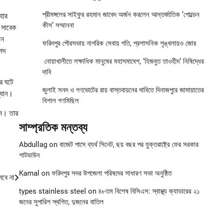
শ্রীমঙ্গলের সাইফুর রহমান জাবেদ অর্জন করলেন আন্তর্জাতিক ‘গোল্ডেন
হার
কীস’ সম্মাননা
ও সাবেক
ান
ফরিদপুর পৌরসভায় নাগরিক সেবায় গতি, প্রশাসনিক শৃঙ্খলায়ও জোর
নগদ
নোয়াখালীতে লক্ষাধিক মানুষের মহাসমাবেশ, ‘হিজবুত তাওহীদ’ নিষিদ্ধের
দাবি
পর ঘটে
জুলাই সনদ ও গণভোটের রায় বাস্তবায়নের দাবিতে দিনাজপুরে জামায়াতের
ম্যান।
বিশাল গণমিছিল
েন। তার
সাম্প্রতিক মন্তব্য
Abdullag
on
বাজেট পাসে ব্যর্থ সিনেট, ছয় বছর পর যুক্তরাষ্ট্রে ফের সরকার
শাটডাউন
Kamal
on
ফরিদপুর সদর উপজেলা পরিষদের সাধারণ সভা অনুষ্ঠিত
লবে না
types stainless steel
on
৪৮তম বিশেষ বিসিএস: স্বাস্থ্য ক্যাডারের ২১
জনের সুপারিশ স্থগিত, দুজনের বাতিল