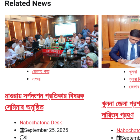
Related News
জেলার খবর
খুলনা
মাগুরা
খুলনা 
জেলার
মাগুরায় সর্পদংশন প্রতিকার বিষয়ক
খুলনা জেলা প্
সেমিনার অনুষ্ঠিত
দায়িত্ব গ্রহণ
Nabochatona Desk
September 25, 2025
Nabochat
0
Septemb