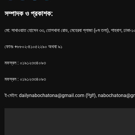
সম্পাদক ও প্রকাশক:
মো: সাখাওয়াত হোসেন ৩৩, তোপখানা রোড, মেহেরবা প্লাজা (৮ম তলা), শাহবাগ, ঢাকা-
ফোনঃ +৮৮০২-৪১০৫২২৯০ অথবা ৯১
মফস্বল : ০১৯১২৩৩৪০৯৩
মফস্বল : ০১৯১২৩৩৪০৯৩
ই-মেইল: dailynabochatona@gmail.com (প্রিন্ট), nabochatona@g