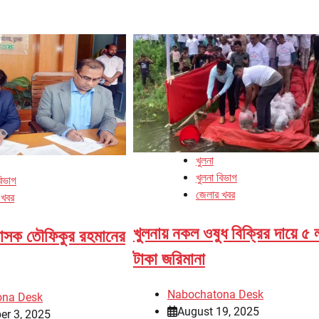
খুলনা
খুলনা বিভাগ
বিভাগ
জেলার খবর
 খবর
খুলনায় নকল ওষুধ বিক্রির দায়ে ৫ 
রশাসক তৌফিকুর রহমানের
টাকা জরিমানা
Nabochatona Desk
ona Desk
August 19, 2025
er 3, 2025