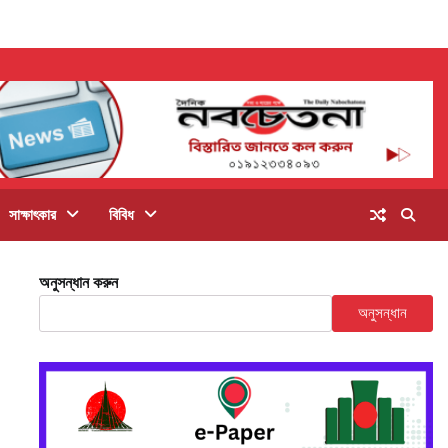
সাক্ষাৎকার
বিবিধ
অনুসন্ধান করুন
অনুসন্ধান