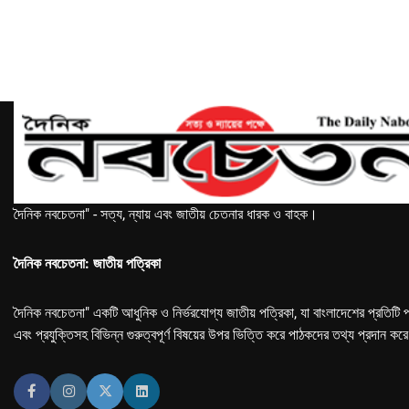
দৈনিক নবচেতনা" - সত্য, ন্যায় এবং জাতীয় চেতনার ধারক ও বাহক।
দৈনিক নবচেতনা: জাতীয় পত্রিকা
দৈনিক নবচেতনা" একটি আধুনিক ও নির্ভরযোগ্য জাতীয় পত্রিকা, যা বাংলাদেশের প্রতিটি প
এবং প্রযুক্তিসহ বিভিন্ন গুরুত্বপূর্ণ বিষয়ের উপর ভিত্তি করে পাঠকদের তথ্য প্রদান কর