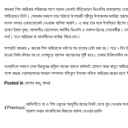
মাগুরায় শিশু আছিয়ার পরিবারের পাশে প্রথম থেকেই দাঁড়িয়েছেন বিএনপির ভারপ্রাপ্ত 
পাঠিয়েছেন তিনি। সোমবার সকালে তার পাঠানো উপহারটি শ্রীপুর উপজেলার জারিয়া গ্রামে তা
সংসদ সদস্য এ্যাডভোকেট নেওয়াজ হালিমা আরলি। এ সময় তার সঙ্গে উপস্থিত ছিলেন ঢাকা
হাসান ইমাম সুজা, আলমগীর হোসেনসহ স্থানীয় বিএনপি ও অঙ্গসংগঠনের নেতাকর্মীরা। তার
অর্থ। তবে আছিয়ার মা আসামীদের সর্বোচ্চ বিচার চান।
সম্প্রতি মাগুরায় ৮ বছরের শিশু আছিয়াকে ধর্ষণের পর হত্যার চেষ্টা করা হয়। পরে ৭ দি
যাওয়া নির্মম ঘটনার পর তা দেশজুড়ে ব্যাপক আলোচনার সৃষ্টি করে। ঢাকায় চিকিৎসাধীন অব
অন্যদিকে সকালে ঢাকা মিরপুরের বাসিন্দা সাবেক ব্যাংক কর্মকর্তা হোসনে আরা খাতুন আছ
পক্ষে মাগুরা প্রেসক্লাবের সাধারণ সম্পাদক শফিকুল ইসলাম শফিক আছিয়ার মায়ের হাত
Posted in
জেলার খবর
,
মাগুরা
নরসিংদীতে মা ও শিশু কেন্দ্রে প্রসুতীর মায়ের নিকট থেকে ঘুষ নেওয়ার সংব
Post
Previous:
প্রকাশ করায় সাংবাদিকের বিরুদ্ধে মামলা দেওয়ার হুমকি
navigation