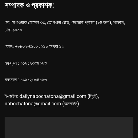
সম্পাদক ও প্রকাশক:
মো: সাখাওয়াত হোসেন ৩৩, তোপখানা রোড, মেহেরবা প্লাজা (৮ম তলা), শাহবাগ,
ঢাকা-১০০০
ফোনঃ +৮৮০২-৪১০৫২২৯০ অথবা ৯১
মফস্বল : ০১৯১২৩৩৪০৯৩
মফস্বল : ০১৯১২৩৩৪০৯৩
ই-মেইল: dailynabochatona@gmail.com (প্রিন্ট),
nabochatona@gmail.com (অনলাইন)