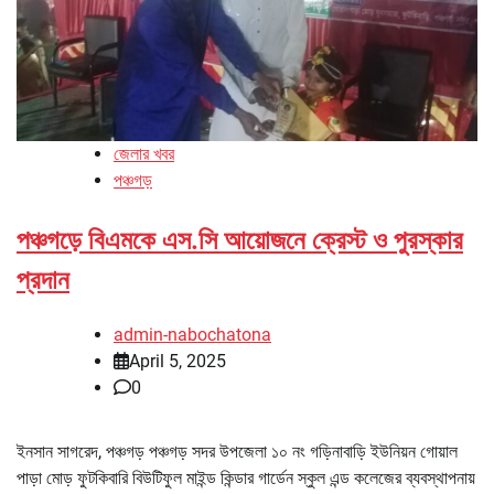
জেলার খবর
পঞ্চগড়
পঞ্চগড়ে বিএমকে এস.সি আয়োজনে ক্রেস্ট ও পুরস্কার
প্রদান
admin-nabochatona
April 5, 2025
0
ইনসান সাগরেদ, পঞ্চগড় পঞ্চগড় সদর উপজেলা ১০ নং গড়িনাবাড়ি ইউনিয়ন গোয়াল
পাড়া মোড় ফুটকিবারি বিউটিফুল মাইন্ড কিন্ডার গার্ডেন স্কুল এন্ড কলেজের ব্যবস্থাপনায়