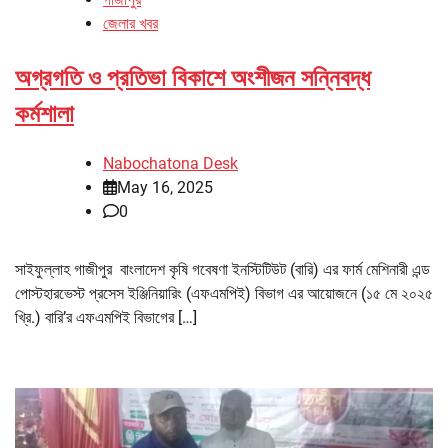
জেলার খবর
অগ্রগতি ও প্রতিভা বিকাশে অংশীজন সন্নিবদ্ধ
কর্মশালা
Nabochatona Desk
May 16, 2025
0
সাইফুল্লাহ গাজীপুর বাংলাদেশ কৃষি গবেষণা ইনস্টিটিউট (বারি) এর ফার্ম মেশিনারী এন্ড
পোস্টহারভেস্ট প্রসেস ইঞ্জিনিয়ারিং (এফএমপিই) বিভাগ এর আয়োজনে (১৫ মে ২০২৫
খ্রি.) বারি’র এফএমপিই বিভাগের […]