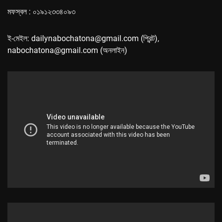
মফস্বল : ০১৯১২৩৩৪০৯৩
ই-মেইল: dailynabochatona@gmail.com (প্রিন্ট),
nabochatona@gmail.com (অনলাইন)