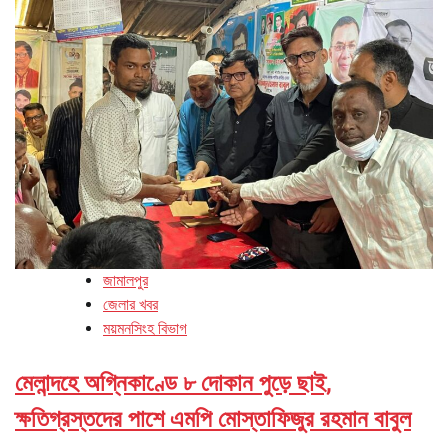
জামালপুর
জেলার খবর
ময়মনসিংহ বিভাগ
মেলান্দহে অগ্নিকাণ্ডে ৮ দোকান পুড়ে ছাই,
ক্ষতিগ্রস্তদের পাশে এমপি মোস্তাফিজুর রহমান বাবুল