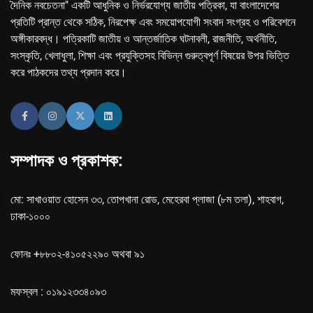
দৈনিক নবচেতনা" একটি আধুনিক ও নির্ভরযোগ্য জাতীয় পত্রিকা, যা বাংলাদেশের
প্রতিটি প্রান্ত থেকে সঠিক, নিরপেক্ষ এবং সময়োপযোগী সংবাদ সংগ্রহ ও পরিবেশনে
অঙ্গীকারবদ্ধ। পত্রিকাটি জাতীয় ও আন্তর্জাতিক ঘটনাবলী, রাজনীতি, অর্থনীতি,
সংস্কৃতি, খেলাধুলা, শিক্ষা এবং প্রযুক্তিসহ বিভিন্ন গুরুত্বপূর্ণ বিষয়ের উপর ভিত্তি
করে পাঠকদের তথ্য প্রদান করে।
সম্পাদক ও প্রকাশক:
মো: সাখাওয়াত হোসেন ৩৩, তোপখানা রোড, মেহেরবা প্লাজা (৮ম তলা), শাহবাগ,
ঢাকা-১০০০
ফোনঃ +৮৮০২-৪১০৫২২৯০ অথবা ৯১
মফস্বল : ০১৯১২৩৩৪০৯৩