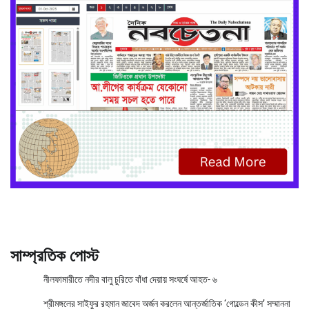
সাম্প্রতিক পোস্ট
নীলফামারীতে নদীর বালু চুরিতে বাঁধা দেয়ায় সংঘর্ষে আহত- ৬
শ্রীমঙ্গলের সাইফুর রহমান জাবেদ অর্জন করলেন আন্তর্জাতিক ‘গোল্ডেন কীস’ সম্মাননা