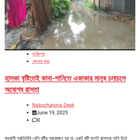
ফরিদপুর
জেলার খবর
হালকা বৃষ্টিতেই কাদা-পানিতে একাকার মানুষ চলাচলে
অযোগ্য রাস্তা
Nabochatona Desk
June 19, 2025
0
মধুখালী প্রতিনিধি বেশি বৃষ্টির প্রয়োজন হয় না, একটু বৃষ্টি হলেই রাস্তায় পানি উঠে