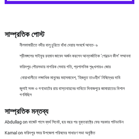
সাম্প্রতিক পোস্ট
নীলফামারীতে নদীর বালু চুরিতে বাঁধা দেয়ায় সংঘর্ষে আহত- ৬
শ্রীমঙ্গলের সাইফুর রহমান জাবেদ অর্জন করলেন আন্তর্জাতিক ‘গোল্ডেন কীস’ সম্মাননা
ফরিদপুর পৌরসভায় নাগরিক সেবায় গতি, প্রশাসনিক শৃঙ্খলায়ও জোর
নোয়াখালীতে লক্ষাধিক মানুষের মহাসমাবেশ, ‘হিজবুত তাওহীদ’ নিষিদ্ধের দাবি
জুলাই সনদ ও গণভোটের রায় বাস্তবায়নের দাবিতে দিনাজপুরে জামায়াতের বিশাল
গণমিছিল
সাম্প্রতিক মন্তব্য
Abdullag
on
বাজেট পাসে ব্যর্থ সিনেট, ছয় বছর পর যুক্তরাষ্ট্রে ফের সরকার শাটডাউন
Kamal
on
ফরিদপুর সদর উপজেলা পরিষদের সাধারণ সভা অনুষ্ঠিত