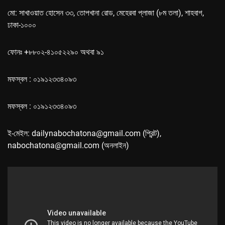
মো: সাখাওয়াত হোসেন ৩৩, তোপখানা রোড, মেহেরবা প্লাজা (৮ম তলা), শাহবাগ,
ঢাকা-১০০০
ফোনঃ +৮৮০২-৪১০৫২২৯০ অথবা ৯১
মফস্বল : ০১৯১২৩৩৪০৯৩
মফস্বল : ০১৯১২৩৩৪০৯৩
ই-মেইল: dailynabochatona@gmail.com (প্রিন্ট),
nabochatona@gmail.com (অনলাইন)