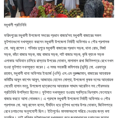
মধুখালী প্রতিনিধি
ফরিদপুরের মধুখালী উপজেলা সদরের প্রধান বাজার’সহ মধুখালী বাজারের সকল
ফুটপাতগুলো দখলমুক্ত করলেন মধুখালী উপজেলা নির্বাহী অফিসার ও পৌর প্রশাসক
মো. আবু রাসেল। শনিবার দুপুরে মধুখালী বাজারের প্রধান সড়ক, থানা রোড, মির্জা
সড়ক, কাঁচা বাজার সড়ক, মাছ বাজার সড়ক, পাট বাজার সড়ক, কৃষি ব্যাংক সড়ক
এলাকায় অভিযান চালিয়ে রাস্তার উপরের দোকান, মালামাল রাখা জিনিসপত্র রেখে দখল
হওয়া ফুটপাত দখলমুক্ত করেন। এ সময় সহকারী কমিশনার (ভূমি) মো. এরফানুর
রহমান, মধুখালী থানা অফিসার ইনচার্জ (ওসি) এস.এম নুরুজ্জামান, বাজারের আহবায়ক
কমিটির আবুল কাশেম আবুল, আজাহার হোসেন মোল্যা, উপজেলা কৃষক দলের আহবায়ক
মেহেদী হাসান মন্নু, উপজেলা ছাত্রদলের আহবায়ক সাদ্দাম আরেফিন সহ পৌরসভার
প্রতিনিধি উপস্থিত ছিলেন। ফুটপাত দখলমুক্ত হওয়ায় স্বস্তির নিঃশ্বাস ফেলেছেন
বাজার করতে আসা লোকজন। এ প্রসঙ্গে মধুখালী উপজেলা নির্বাহী অফিসার ও পৌর
প্রশাসক মো. আবু রাসেল বলেন, দীর্ঘদিন ধরে ফুটপথ গুলোর উপর দোকান, জিনিসপত্র
রেখে চলাচলের অনুপযোগী ছিল। ইতিপূর্বেও মালমালগুলো সরিয়ে নেওয়ার জন্য বলা
হয়েছিল। তাই শনিবার ফুটপাতগুলো দখলমুক্ত করে জনসাধারনের চলাচলের সুযোগ