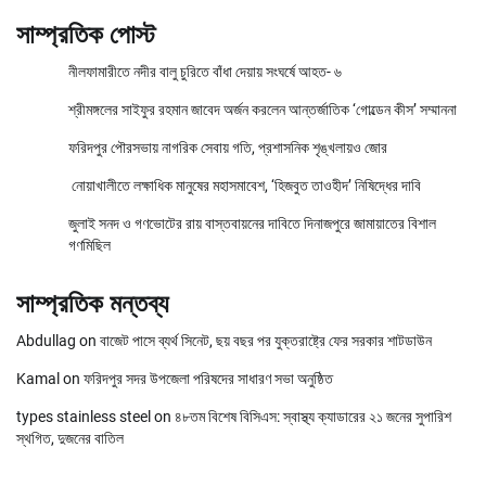
সাম্প্রতিক পোস্ট
নীলফামারীতে নদীর বালু চুরিতে বাঁধা দেয়ায় সংঘর্ষে আহত- ৬
শ্রীমঙ্গলের সাইফুর রহমান জাবেদ অর্জন করলেন আন্তর্জাতিক ‘গোল্ডেন কীস’ সম্মাননা
ফরিদপুর পৌরসভায় নাগরিক সেবায় গতি, প্রশাসনিক শৃঙ্খলায়ও জোর
নোয়াখালীতে লক্ষাধিক মানুষের মহাসমাবেশ, ‘হিজবুত তাওহীদ’ নিষিদ্ধের দাবি
জুলাই সনদ ও গণভোটের রায় বাস্তবায়নের দাবিতে দিনাজপুরে জামায়াতের বিশাল
গণমিছিল
সাম্প্রতিক মন্তব্য
Abdullag
on
বাজেট পাসে ব্যর্থ সিনেট, ছয় বছর পর যুক্তরাষ্ট্রে ফের সরকার শাটডাউন
Kamal
on
ফরিদপুর সদর উপজেলা পরিষদের সাধারণ সভা অনুষ্ঠিত
types stainless steel
on
৪৮তম বিশেষ বিসিএস: স্বাস্থ্য ক্যাডারের ২১ জনের সুপারিশ
স্থগিত, দুজনের বাতিল