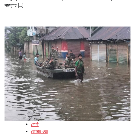
সমস্যায় […]
ফেনী
জেলার খবর