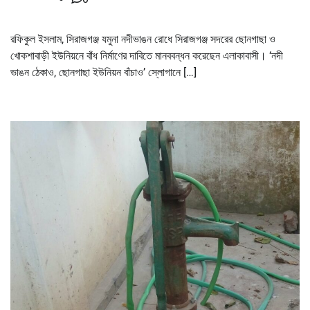
রফিকুল ইসলাম, সিরাজগঞ্জ যমুনা নদীভাঙন রোধে সিরাজগঞ্জ সদরের ছোনগাছা ও
খোকশাবাড়ী ইউনিয়নে বাঁধ নির্মাণের দাবিতে মানববন্ধন করেছেন এলাকাবাসী। ‘নদী
ভাঙন ঠেকাও, ছোনগাছা ইউনিয়ন বাঁচাও’ স্লোগানে […]