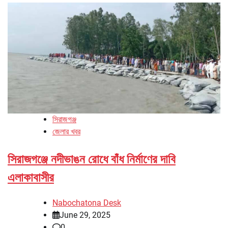
সিরাজগঞ্জ
জেলার খবর
সিরাজগঞ্জে নদীভাঙন রোধে বাঁধ নির্মাণের দাবি
এলাকাবাসীর
Nabochatona Desk
June 29, 2025
0