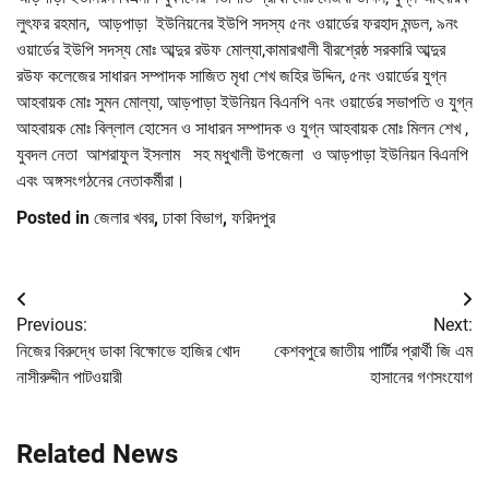
লুৎফর রহমান, আড়পাড়া ইউনিয়নের ইউপি সদস্য ৫নং ওয়ার্ডের ফরহাদ মন্ডল, ৯নং
ওয়ার্ডের ইউপি সদস্য মোঃ আব্দুর রউফ মোল্যা,কামারখালী বীরশ্রেষ্ঠ সরকারি আব্দুর
রউফ কলেজের সাধারন সম্পাদক সাজিত মৃধা শেখ জহির উদ্দিন, ৫নং ওয়ার্ডের যুগ্ন
আহবায়ক মোঃ সুমন মোল্যা, আড়পাড়া ইউনিয়ন বিএনপি ৭নং ওয়ার্ডের সভাপতি ও যুগ্ন
আহবায়ক মোঃ বিল্লাল হোসেন ও সাধারন সম্পাদক ও যুগ্ন আহবায়ক মোঃ মিলন শেখ ,
যুবদল নেতা আশরাফুল ইসলাম সহ মধুখালী উপজেলা ও আড়পাড়া ইউনিয়ন বিএনপি
এবং অঙ্গসংগঠনের নেতাকর্মীরা।
Posted in
জেলার খবর
,
ঢাকা বিভাগ
,
ফরিদপুর
Post
Previous:
Next:
navigation
নিজের বিরুদ্ধে ডাকা বিক্ষোভে হাজির খোদ
কেশবপুরে জাতীয় পার্টির প্রার্থী জি এম
নাসীরুদ্দীন পাটওয়ারী
হাসানের গণসংযোগ
Related News