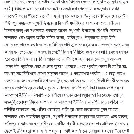
নেন। ব্যানার, ফেস্টুন ও দলীয় পতাকা হাতে বিভিন্ন স্লোগানে পুরো শহর মুখরিত হয়ে
ওঠে। মিছিলে অংশ নেওয়া নেতাকর্মী ও সমর্থকেরা শ্লোগানে বলেন,আমরা সবাই
একজোট ধানের শীষে দেব ভোট। ফরিদপুর-১ আসনের উন্নয়নে নাসিরকে দেব ভোট।
মিছিলপূর্ব সমাবেশে মধুখালী উপজেলা বিএনপি ধর্ম বিষয়ক সম্পাদক মোঃ নাজিরুল
ইসলাম নান্নু এর সঞ্চালনায় বক্তব্য রাখেন মধুখালী উপজেলা বিএনপি সাধারন
সম্পাদক মোঃ আব্দুল আলীম মানিক বলেন, ফরিদপুর-১ উন্নয়নের জন্য তিনি
দেশনায়ক তারেক রহমানের কাছে বিভিন্ন দাবি তুলে ধরেছেন এবং সেগুলো বাস্তবায়নের
আশ্বাসও পেয়েছেন। জনগণের ভোটে বিএনপি নির্বাচিত হলে এসব দাবি বাস্তবায়ন করা
হবে বলে তিনি জানান। তিনি আরও বলেন, দীর্ঘ ১৭ বছর পর দেশের মানুষ আবারও
ধানের শীষ প্রতীকে ভোট দেওয়ার সুযোগ পেয়েছে। এই প্রতীক কেবল বিএনপির নয়,
বরং দল-মত নির্বিশেষে দেশের মানুষের আবেগ ও প্রত্যাশার প্রতীক। এ ছাড়া আরও
বক্তব্য রাখেন বোয়ালমারি উপজেলা হিন্দু মহাজোটের নেতা ও কাদিরদী ডিগ্রী কলেজের
সাবেক সভাপতি সুবাস সাহা, মধুখালী উপজেলা বিএনপি গনশিক্ষা বিষয়ক সম্পাদক ও
আড়পাড়া ইউনিয়ন বিএনপি ধানের শীষের সাবেক চেয়ারম্যান জাকির হোসেন মোল্যা ,
সহ-মুক্তিযোদ্ধা বিষয়ক সম্পাদক ও আড়পাড়া ইউনিয়ন বিএনপি নির্বাচন পরিচালনা
কমিটির আহবায়ক মোঃ এহিয়া হোসাইন, ফরিদপুর জেলা ছাত্রদলের যুগ্ন সাধারন
সম্পাদক মোঃ শাহারিয়ার জুয়েল , মধুখালী উপজেলা ছাত্রদলের আহবায়ক ওমর ফারুক,
ফরিদপুর-১ আসনের ধানের শীষের মনোনীত প্রার্থী আলহাজ্ব খন্দকার নাসিরুল ইসলামের
ছেলে ইঞ্জিনিয়ার খন্দকার সানি প্রমুখ । তাই আগামী ১২ ফেব্রুয়ারি ধানের শীষে ভোট