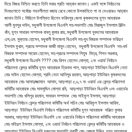
দিয়ে বিজয় নিশ্চিত করতে তিনি সবার প্রতি আহ্বান জানান। একই সঙ্গে নির্বাচনের
দিনগুলোতে সর্বোচ্চ সহনশীলতা বজায় রেখে কোনো উসকানিতে পা না দেওয়ারও আহ্বান
জানান তিনি। মিছিলে উপস্থিত ছিলেন ফরিদপুর জেলা কৃষকদলের যুগ্ন আহবায়ক
আলী মুনসুর দাউদ, মধুখালী উপজেলা বিএনপি সহ-সভাপতি মোঃ মিরাজুল ইসলাাম মিল্টন
খাঁন, যুগ্ন সাধারন সম্পাদক বাবলু কুমার রায়, মধুখালী উপজেলা যুবদলের আহবায়ক
এস,এম. মুক্তার হোসেন, মধুখালী উপজেলা বিএনপি সহ-যুব বিষয়ক সম্পাদক ফরিদুল
ইসলাম ফুরাদ, প্রচার সম্পাদক কাজী মামুন হোসেন, মধুখালী উপজেলা বিএনপি সহ-ধর্ম
বিষয়ক সম্পাদক সায়েম হোসেন, সহ-প্রচার সম্পাদক পিযুষ মিত্র, শিপন সরকার,
মধুখালী উপজেলা বিএনপি ???? মোঃ রিপন হোসেন মোল্যা, ২নং ওয়ার্ড নির্বাচন
পরিচালনা কেন্দ্র কমিটির যুগ্ন আহবায়ক ত্রিনাথ পাল, আড়পাড়া ইউনিয়ন বিএনপি নেতা
মোঃ দাউদ হোসেন মোল্যা, শ্রমি নেতা আনিসুর রহমান, আড়পাড়া ইউনিয়ন কৃষকদলের
আহবায়ক মোঃ আসাদুজ্জামান আসাদ, আড়পাড়া ৫,৬,৭ নং ওয়ার্ড এর কেন্দ্র পরিচালনা
কমিটির আহবায়ক মোঃ সামসুদ্দিন মোল্যা রবি, আড়পাড়া ইউনিয়ন বিএনপি ৩নং ওয়ার্ডের
সভাপতি মোঃ খলিলুর রহমান, সাধারন সম্পাদক মোঃ সাইফুল ইসলাম, আড়পাড়া
ইউনিয়ন নির্বাচন কেন্দ্র পরিচালনা কমিটির অর্থ সচিব মোঃ আরিফুল ইসলাম আরিফ,
আড়পাড়া ইউনিয়ন বিএনপি নির্বাচন পরিচালনা কমিটির যুগ্ন আহবায়ক সঞ্জিত কুমার
সরকার, আড়পাড়া ইউনিয়ন বিএনপি ২নং ওয়ার্ডের নির্বাচন পরিচালনা কমিটির আহবায়ক
মোঃ মহিদুল ইসলাম মোল্যা, ২নং ওয়ার্ড নির্বাচন পরিচালনা কেন্দ্র কমিটির আহবায়ক ও
আড়পাড়া ইউনিয়ন বিএনপি যুবদলের সভাপতি প্রার্থী মোঃ মেজবা উদ্দিন, যুগ্ন আহবায়ক