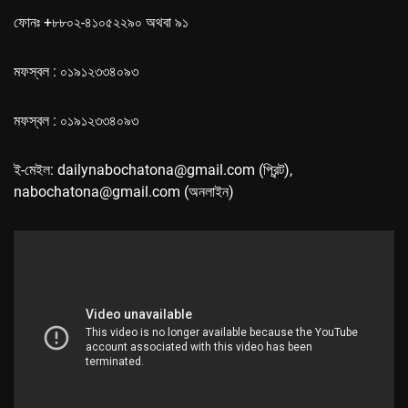
ফোনঃ +৮৮০২-৪১০৫২২৯০ অথবা ৯১
মফস্বল : ০১৯১২৩৩৪০৯৩
মফস্বল : ০১৯১২৩৩৪০৯৩
ই-মেইল: dailynabochatona@gmail.com (প্রিন্ট),
nabochatona@gmail.com (অনলাইন)