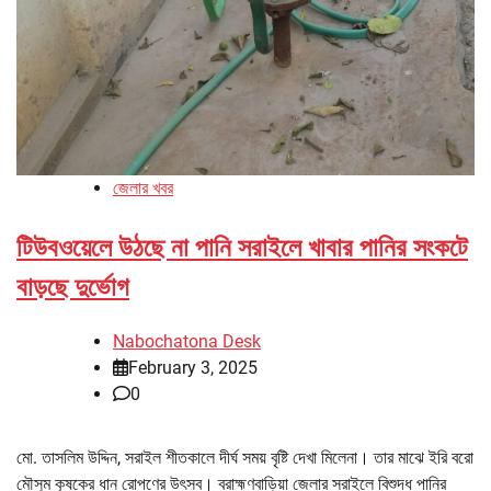
জেলার খবর
টিউবওয়েলে উঠছে না পানি সরাইলে খাবার পানির সংকটে
বাড়ছে দুর্ভোগ
Nabochatona Desk
February 3, 2025
0
মো. তাসলিম উদ্দিন, সরাইল শীতকালে দীর্ঘ সময় বৃষ্টি দেখা মিলেনা। তার মাঝে ইরি বরো
মৌসুম কৃষকের ধান রোপণের উৎসব। ব্রাহ্মণবাড়িয়া জেলার সরাইলে বিশুদ্ধ পানির