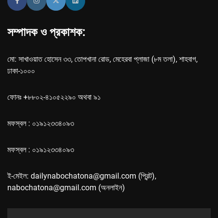
সম্পাদক ও প্রকাশক:
মো: সাখাওয়াত হোসেন ৩৩, তোপখানা রোড, মেহেরবা প্লাজা (৮ম তলা), শাহবাগ,
ঢাকা-১০০০
ফোনঃ +৮৮০২-৪১০৫২২৯০ অথবা ৯১
মফস্বল : ০১৯১২৩৩৪০৯৩
মফস্বল : ০১৯১২৩৩৪০৯৩
ই-মেইল: dailynabochatona@gmail.com (প্রিন্ট),
nabochatona@gmail.com (অনলাইন)