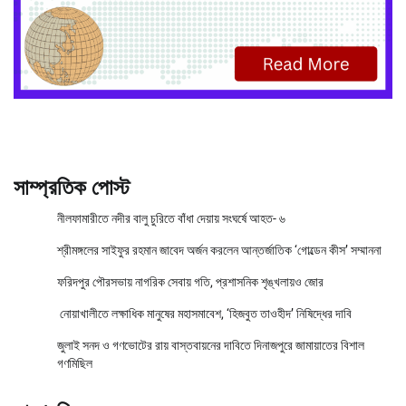
সাম্প্রতিক পোস্ট
নীলফামারীতে নদীর বালু চুরিতে বাঁধা দেয়ায় সংঘর্ষে আহত- ৬
শ্রীমঙ্গলের সাইফুর রহমান জাবেদ অর্জন করলেন আন্তর্জাতিক ‘গোল্ডেন কীস’ সম্মাননা
ফরিদপুর পৌরসভায় নাগরিক সেবায় গতি, প্রশাসনিক শৃঙ্খলায়ও জোর
নোয়াখালীতে লক্ষাধিক মানুষের মহাসমাবেশ, ‘হিজবুত তাওহীদ’ নিষিদ্ধের দাবি
জুলাই সনদ ও গণভোটের রায় বাস্তবায়নের দাবিতে দিনাজপুরে জামায়াতের বিশাল
গণমিছিল