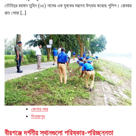
তৌহিদুর রহমান তুহিন (৩৫) নামের এক যুবকের মরদেহ উদ্ধার করেছে পুলিশ। রোববার
রাত সোয়া […]
জেলার খবর
দিনাজপুর
বীরগঞ্জে দর্শনীয় স্থানগুলো পরিষ্কার-পরিচ্ছন্নতা