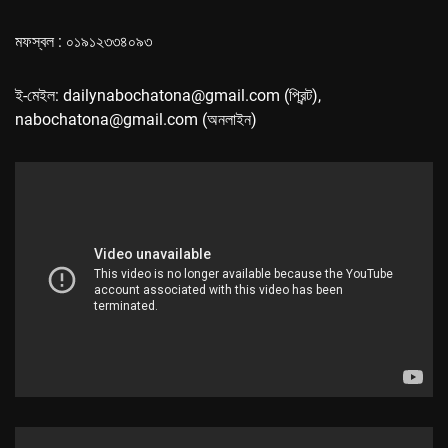
মফস্বল : ০১৯১২৩৩৪০৯৩
ই-মেইল: dailynabochatona@gmail.com (প্রিন্ট),
nabochatona@gmail.com (অনলাইন)