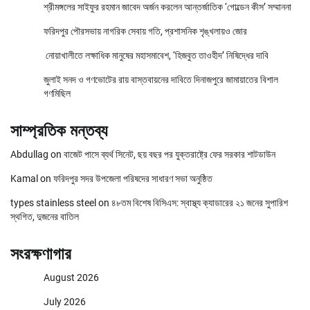
শ্রীমঙ্গলের সাইফুর রহমান জাবেদ অর্জন করলেন আন্তর্জাতিক ‘গোল্ডেন কীস’ সম্মাননা
ফরিদপুর পৌরসভায় নাগরিক সেবায় গতি, প্রশাসনিক শৃঙ্খলায়ও জোর
নোয়াখালীতে লক্ষাধিক মানুষের মহাসমাবেশ, ‘হিজবুত তাওহীদ’ নিষিদ্ধের দাবি
জুলাই সনদ ও গণভোটের রায় বাস্তবায়নের দাবিতে দিনাজপুরে জামায়াতের বিশাল
গণমিছিল
সাম্প্রতিক মন্তব্য
Abdullag
on
বাজেট পাসে ব্যর্থ সিনেট, ছয় বছর পর যুক্তরাষ্ট্রে ফের সরকার শাটডাউন
Kamal
on
ফরিদপুর সদর উপজেলা পরিষদের সাধারণ সভা অনুষ্ঠিত
types stainless steel
on
৪৮তম বিশেষ বিসিএস: স্বাস্থ্য ক্যাডারের ২১ জনের সুপারিশ
স্থগিত, দুজনের বাতিল
সংরক্ষণাগার
August 2026
July 2026