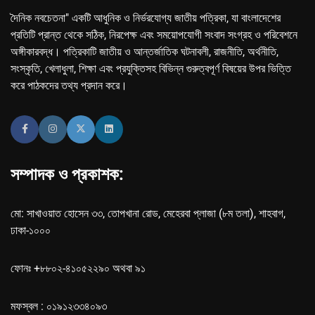
দৈনিক নবচেতনা" একটি আধুনিক ও নির্ভরযোগ্য জাতীয় পত্রিকা, যা বাংলাদেশের
প্রতিটি প্রান্ত থেকে সঠিক, নিরপেক্ষ এবং সময়োপযোগী সংবাদ সংগ্রহ ও পরিবেশনে
অঙ্গীকারবদ্ধ। পত্রিকাটি জাতীয় ও আন্তর্জাতিক ঘটনাবলী, রাজনীতি, অর্থনীতি,
সংস্কৃতি, খেলাধুলা, শিক্ষা এবং প্রযুক্তিসহ বিভিন্ন গুরুত্বপূর্ণ বিষয়ের উপর ভিত্তি
করে পাঠকদের তথ্য প্রদান করে।
সম্পাদক ও প্রকাশক:
মো: সাখাওয়াত হোসেন ৩৩, তোপখানা রোড, মেহেরবা প্লাজা (৮ম তলা), শাহবাগ,
ঢাকা-১০০০
ফোনঃ +৮৮০২-৪১০৫২২৯০ অথবা ৯১
মফস্বল : ০১৯১২৩৩৪০৯৩