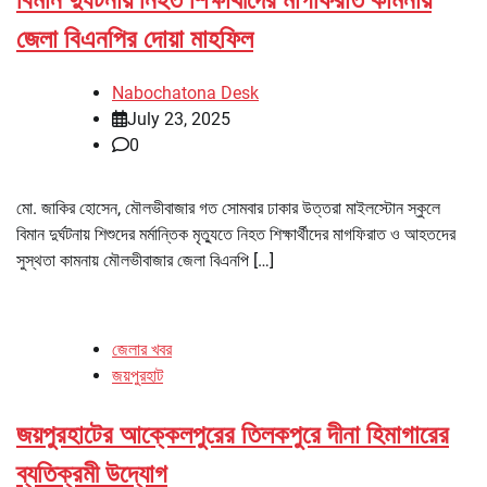
বিমান দুর্ঘটনায় নিহত শিক্ষার্থীদের মাগফিরাত কামনায়
জেলা বিএনপির দোয়া মাহফিল
Nabochatona Desk
July 23, 2025
0
মো. জাকির হোসেন, মৌলভীবাজার গত সোমবার ঢাকার উত্তরা মাইলস্টোন স্কুলে
বিমান দুর্ঘটনায় শিশুদের মর্মান্তিক মৃত্যুতে নিহত শিক্ষার্থীদের মাগফিরাত ও আহতদের
সুস্থতা কামনায় মৌলভীবাজার জেলা বিএনপি […]
জেলার খবর
জয়পুরহাট
জয়পুরহাটের আক্কেলপুরের তিলকপুরে দীনা হিমাগারের
ব্যতিক্রমী উদ্যোগ